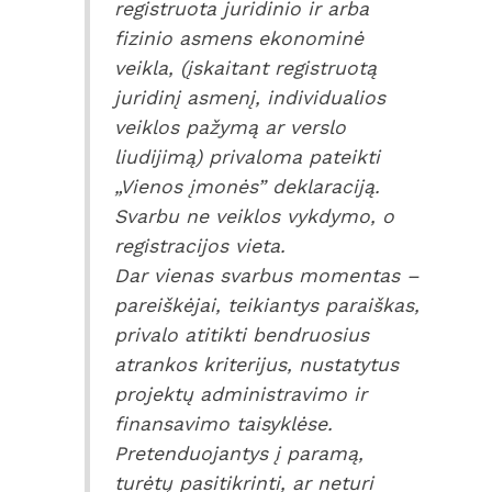
registruota juridinio ir arba
fizinio asmens ekonominė
veikla, (įskaitant registruotą
juridinį asmenį, individualios
veiklos pažymą ar verslo
liudijimą) privaloma pateikti
„Vienos įmonės” deklaraciją.
Svarbu ne veiklos vykdymo, o
registracijos vieta.
Dar vienas svarbus momentas –
pareiškėjai, teikiantys paraiškas,
privalo atitikti bendruosius
atrankos kriterijus, nustatytus
projektų administravimo ir
finansavimo taisyklėse.
Pretenduojantys į paramą,
turėtų pasitikrinti, ar neturi