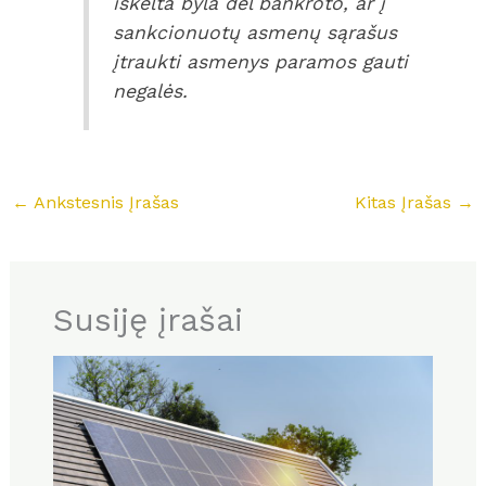
iškelta byla dėl bankroto, ar į
sankcionuotų asmenų sąrašus
įtraukti asmenys paramos gauti
negalės.
←
Ankstesnis Įrašas
Kitas Įrašas
→
Susiję įrašai