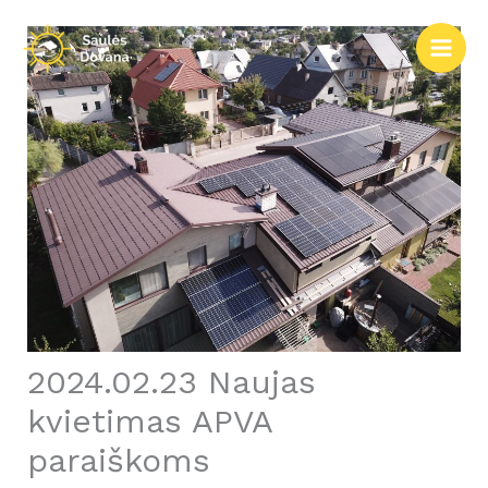
Pereiti
prie
turinio
2024.02.23 Naujas
kvietimas APVA
paraiškoms