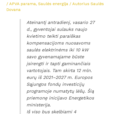
/
APVA parama
,
Saulės energija
/ Autorius
Saulės
Dovana
Ateinantį antradienį, vasario 27
d., gyventojai sulauks naujo
kvietimo teikti paraiškas
kompensacijoms nuosavoms
saulės elektrinėms iki 10 kW
savo gyvenamajame būste
įsirengti ir tapti gaminančiais
vartotojais. Tam skirta 12 mln.
eurų iš 2021–2027 m. Europos
Sąjungos fondų investicijų
programoje numatytų lėšų. Šią
priemonę inicijavo Energetikos
ministerija.
Iš viso bus skelbiami 4