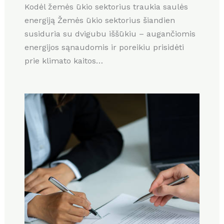
Kodėl žemės ūkio sektorius traukia saulės
energiją Žemės ūkio sektorius šiandien
susiduria su dvigubu iššūkiu – augančiomis
energijos sąnaudomis ir poreikiu prisidėti
prie klimato kaitos…