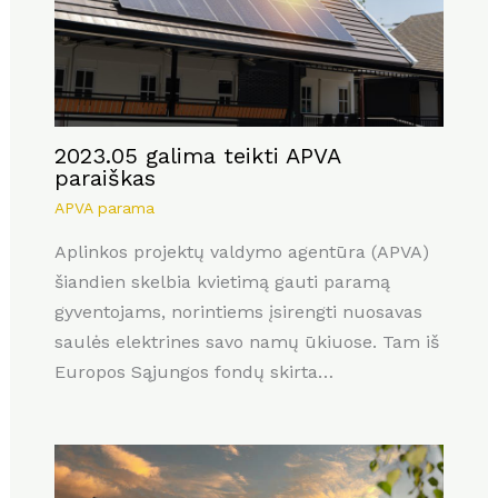
2023.05 galima teikti APVA
paraiškas
APVA parama
Aplinkos projektų valdymo agentūra (APVA)
šiandien skelbia kvietimą gauti paramą
gyventojams, norintiems įsirengti nuosavas
saulės elektrines savo namų ūkiuose. Tam iš
Europos Sąjungos fondų skirta…