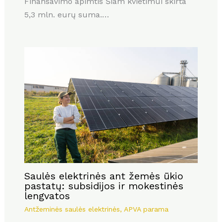
Finansavimo apimtis Šiam kvietimui skirta
5,3 mln. eurų suma.…
Saulės elektrinės ant žemės ūkio
pastatų: subsidijos ir mokestinės
lengvatos
Antžeminės saulės elektrinės
,
APVA parama