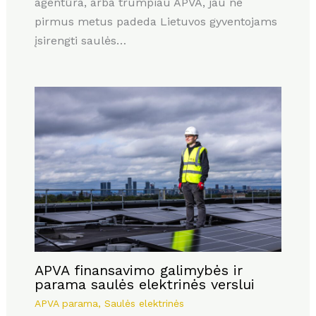
agentūra, arba trumpiau APVA, jau ne
pirmus metus padeda Lietuvos gyventojams
įsirengti saulės…
APVA finansavimo galimybės ir
parama saulės elektrinės verslui
APVA parama
,
Saulės elektrinės