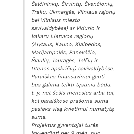
Šalčininkų, Širvintų, Švenčionių,
Trakų, Ukmergės, Vilniaus rajonų
bei Vilniaus miesto
savivaldybėse) ar Vidurio ir
Vakarų Lietuvos regionų
(Alytaus, Kauno, Klaipėdos,
Marijampolės, Panevėžio,
Šiaulių, Tauragės, Telšių ir
Utenos apskričių) savivaldybėse.
Paraiškas finansavimui gauti
bus galima teikti tęstiniu būdu,
t. y. net šešis mėnesius arba tol,
kol paraiškose prašoma suma
pasieks visą kvietimui numatytą
sumą.
Projektus gyventojai turės
įgyvendinti per 9 mėn. nuo