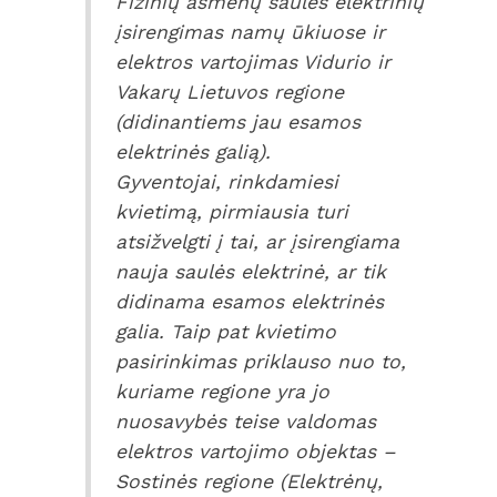
Fizinių asmenų saulės elektrinių
įsirengimas namų ūkiuose ir
elektros vartojimas Vidurio ir
Vakarų Lietuvos regione
(didinantiems jau esamos
elektrinės galią).
Gyventojai, rinkdamiesi
kvietimą, pirmiausia turi
atsižvelgti į tai, ar įsirengiama
nauja saulės elektrinė, ar tik
didinama esamos elektrinės
galia. Taip pat kvietimo
pasirinkimas priklauso nuo to,
kuriame regione yra jo
nuosavybės teise valdomas
elektros vartojimo objektas –
Sostinės regione (Elektrėnų,