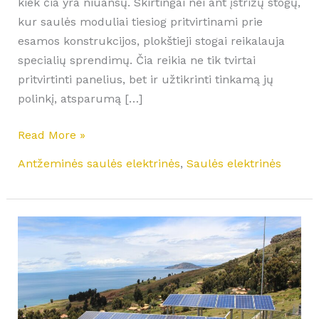
kiek čia yra niuansų. Skirtingai nei ant įstrižų stogų,
kur saulės moduliai tiesiog pritvirtinami prie
esamos konstrukcijos, plokštieji stogai reikalauja
specialių sprendimų. Čia reikia ne tik tvirtai
pritvirtinti panelius, bet ir užtikrinti tinkamą jų
polinkį, atsparumą […]
Read More »
Antžeminės saulės elektrinės
,
Saulės elektrinės
Investicijos
ir
atsipirkimo
skaičiavimai
100