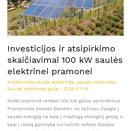
kW
saulės
elektrinei
pramonei
Investicijos ir atsipirkimo
skaičiavimai 100 kW saulės
elektrinei pramonei
Antžeminės saulės elektrinės
,
Saulės elektrinės
,
Saulės elektrinės galia
/
2026-07-15
Kodėl pramonė renkasi 100 kW galios sprendimus
Pramoninės įmonės šiandien vis dažniau žvelgia į
saulės energiją ne kaip į madingą ekologinį gestą, o
kaip į realią galimybę sumažinti veiklos išlaidas.