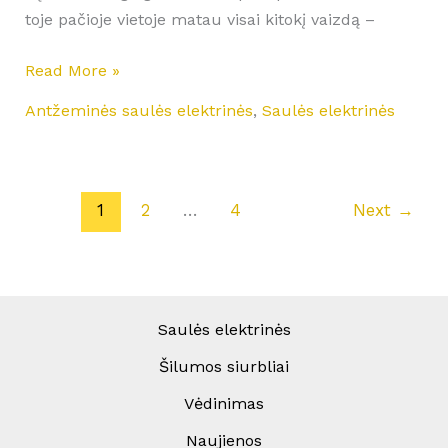
toje pačioje vietoje matau visai kitokį vaizdą –
Read More »
Antžeminės saulės elektrinės
,
Saulės elektrinės
1
2
…
4
Next
→
Saulės elektrinės
Šilumos siurbliai
Vėdinimas
Naujienos