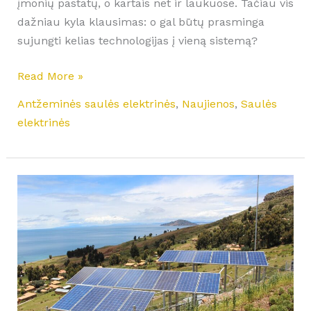
įmonių pastatų, o kartais net ir laukuose. Tačiau vis
dažniau kyla klausimas: o gal būtų prasminga
sujungti kelias technologijas į vieną sistemą?
Read More »
Antžeminės saulės elektrinės
,
Naujienos
,
Saulės
elektrinės
Kaip
tapti
žemės
nuomotoju
ir
kiek
galima