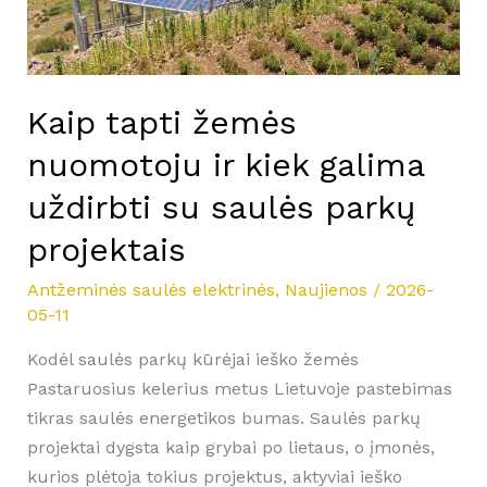
uždirbti
su
saulės
parkų
Kaip tapti žemės
projektais
nuomotoju ir kiek galima
uždirbti su saulės parkų
projektais
Antžeminės saulės elektrinės
,
Naujienos
/
2026-
05-11
Kodėl saulės parkų kūrėjai ieško žemės
Pastaruosius kelerius metus Lietuvoje pastebimas
tikras saulės energetikos bumas. Saulės parkų
projektai dygsta kaip grybai po lietaus, o įmonės,
kurios plėtoja tokius projektus, aktyviai ieško