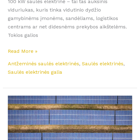
100 kW saulės elektrinė – tai tas auksinis
viduriukas, kuris tinka vidutinio dydžio
gamybinėms įmonėms, sandėliams, logistikos
centrams ar net didesnėms prekybos aikštelėms.
Tokios galios
Read More »
Antžeminės saulės elektrinės
,
Saulės elektrinės
,
Saulės elektrinės galia
Montavimo
sistemų-
K2
Systems
ir