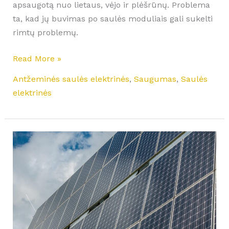
apsaugotą nuo lietaus, vėjo ir plėšrūnų. Problema
ta, kad jų buvimas po saulės moduliais gali sukelti
rimtų problemų.
Read More »
Antžeminės saulės elektrinės
,
Saugumas
,
Saulės
elektrinės
Ar
racionalu
Lietuvoje
vėjo
jėgainės
ir
saulės