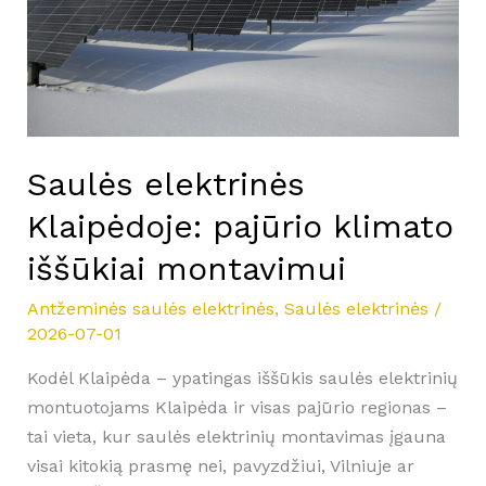
iššūkiai
montavimui
Saulės elektrinės
Klaipėdoje: pajūrio klimato
iššūkiai montavimui
Antžeminės saulės elektrinės
,
Saulės elektrinės
/
2026-07-01
Kodėl Klaipėda – ypatingas iššūkis saulės elektrinių
montuotojams Klaipėda ir visas pajūrio regionas –
tai vieta, kur saulės elektrinių montavimas įgauna
visai kitokią prasmę nei, pavyzdžiui, Vilniuje ar