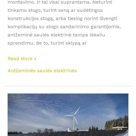
montavimo. Ir tai visai suprantama. Neturint
tinkamo stogo, turint seną ar sudėtingos
konstrukcijos stogą, arba tiesiog norint išvengti
komplikacijų su stogo sandarinimo garantijomis,
antžeminė saulės elektrinė tampa idealiu
sprendimu. Be to, turint sklypą ar
Read More »
Antžeminės saulės elektrinės
Saulės
elektrinės
Klaipėdoje:
pajūrio
klimato