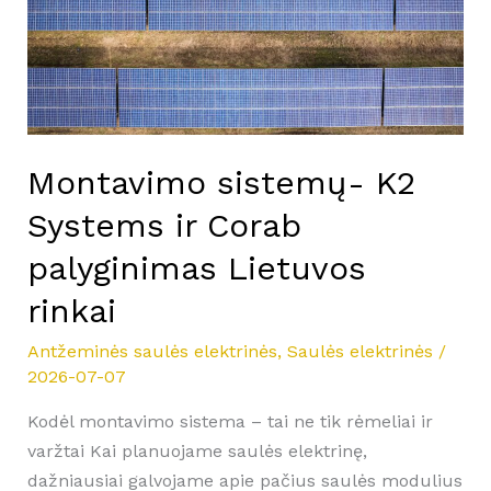
Corab
palyginimas
Lietuvos
rinkai
Montavimo sistemų- K2
Systems ir Corab
palyginimas Lietuvos
rinkai
Antžeminės saulės elektrinės
,
Saulės elektrinės
/
2026-07-07
Kodėl montavimo sistema – tai ne tik rėmeliai ir
varžtai Kai planuojame saulės elektrinę,
dažniausiai galvojame apie pačius saulės modulius