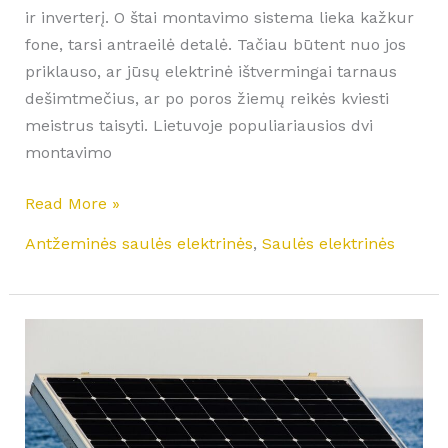
ir inverterį. O štai montavimo sistema lieka kažkur
fone, tarsi antraeilė detalė. Tačiau būtent nuo jos
priklauso, ar jūsų elektrinė ištvermingai tarnaus
dešimtmečius, ar po poros žiemų reikės kviesti
meistrus taisyti. Lietuvoje populiariausios dvi
montavimo
Read More »
Antžeminės saulės elektrinės
,
Saulės elektrinės
Saulės
elektrinės
stoginis
komplektas
automobiliui: