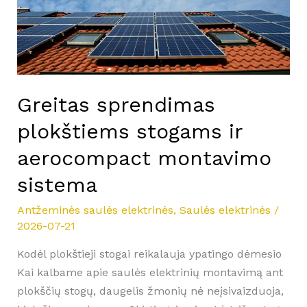
ir
aerocompact
montavimo
sistema
Greitas sprendimas
plokštiems stogams ir
aerocompact montavimo
sistema
Antžeminės saulės elektrinės
,
Saulės elektrinės
/
2026-07-21
Kodėl plokštieji stogai reikalauja ypatingo dėmesio
Kai kalbame apie saulės elektrinių montavimą ant
plokščių stogų, daugelis žmonių nė neįsivaizduoja,