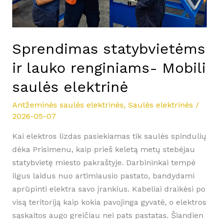
Sprendimas statybvietėms
ir lauko renginiams- Mobili
saulės elektrinė
Antžeminės saulės elektrinės
,
Saulės elektrinės
/
2026-05-07
Kai elektros lizdas pasiekiamas tik saulės spindulių
dėka Prisimenu, kaip prieš keletą metų stebėjau
statybvietę miesto pakraštyje. Darbininkai tempė
ilgus laidus nuo artimiausio pastato, bandydami
aprūpinti elektra savo įrankius. Kabeliai draikėsi po
visą teritoriją kaip kokia pavojinga gyvatė, o elektros
sąskaitos augo greičiau nei pats pastatas. Šiandien