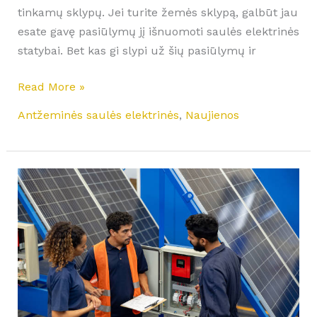
tinkamų sklypų. Jei turite žemės sklypą, galbūt jau
esate gavę pasiūlymų jį išnuomoti saulės elektrinės
statybai. Bet kas gi slypi už šių pasiūlymų ir
Read More »
Antžeminės saulės elektrinės
,
Naujienos
Sprendimas
statybvietėms
ir
lauko
renginiams-
Mobili
saulės
elektrinė