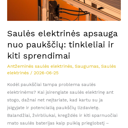
kiti
sprendimai
Saulės elektrinės apsauga
nuo paukščių: tinkleliai ir
kiti sprendimai
Antžeminės saulės elektrinės
,
Saugumas
,
Saulės
elektrinės
/
2026-06-25
Kodėl paukščiai tampa problema saulės
elektrinėms? Kai įsirengiate saulės elektrinę ant
stogo, dažnai net neįtariate, kad kartu su ja
įsigyjate ir potencialią paukščių lizdavietę.
Balandžiai, žvirbliukai, kregždės ir kiti sparnuočiai
mato saulės baterijas kaip puikią prieglobstį –