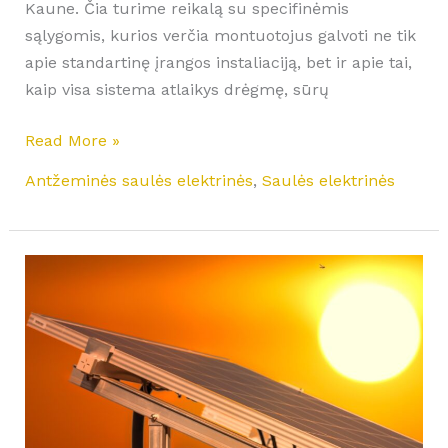
Kaune. Čia turime reikalą su specifinėmis
sąlygomis, kurios verčia montuotojus galvoti ne tik
apie standartinę įrangos instaliaciją, bet ir apie tai,
kaip visa sistema atlaikys drėgmę, sūrų
Read More »
Antžeminės saulės elektrinės
,
Saulės elektrinės
Saulės
elektrinės
apsauga
nuo
paukščių:
tinkleliai
ir