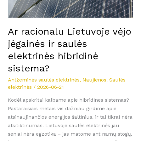
elektrinės
hibridinė
sistema?
Ar racionalu Lietuvoje vėjo
jėgainės ir saulės
elektrinės hibridinė
sistema?
Antžeminės saulės elektrinės
,
Naujienos
,
Saulės
elektrinės
/
2026-06-21
Kodėl apskritai kalbame apie hibridines sistemas?
Pastaraisiais metais vis dažniau girdime apie
atsinaujinančios energijos šaltinius, ir tai tikrai nėra
atsitiktinumas. Lietuvoje saulės elektrinės jau
seniai nėra egzotika – jas matome ant namų stogų,