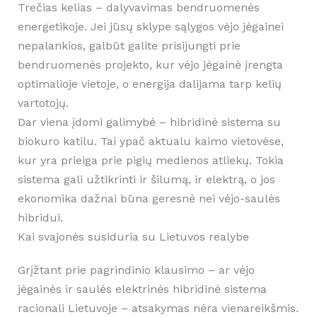
Trečias kelias – dalyvavimas bendruomenės
energetikoje. Jei jūsų sklype sąlygos vėjo jėgainei
nepalankios, galbūt galite prisijungti prie
bendruomenės projekto, kur vėjo jėgainė įrengta
optimalioje vietoje, o energija dalijama tarp kelių
vartotojų.
Dar viena įdomi galimybė – hibridinė sistema su
biokuro katilu. Tai ypač aktualu kaimo vietovėse,
kur yra prieiga prie pigių medienos atliekų. Tokia
sistema gali užtikrinti ir šilumą, ir elektrą, o jos
ekonomika dažnai būna geresnė nei vėjo-saulės
hibridui.
Kai svajonės susiduria su Lietuvos realybe
Grįžtant prie pagrindinio klausimo – ar vėjo
jėgainės ir saulės elektrinės hibridinė sistema
racionali Lietuvoje – atsakymas nėra vienareikšmis.