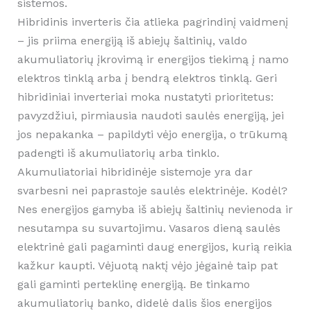
sistemos.
Hibridinis inverteris čia atlieka pagrindinį vaidmenį
– jis priima energiją iš abiejų šaltinių, valdo
akumuliatorių įkrovimą ir energijos tiekimą į namo
elektros tinklą arba į bendrą elektros tinklą. Geri
hibridiniai inverteriai moka nustatyti prioritetus:
pavyzdžiui, pirmiausia naudoti saulės energiją, jei
jos nepakanka – papildyti vėjo energija, o trūkumą
padengti iš akumuliatorių arba tinklo.
Akumuliatoriai hibridinėje sistemoje yra dar
svarbesni nei paprastoje saulės elektrinėje. Kodėl?
Nes energijos gamyba iš abiejų šaltinių nevienoda ir
nesutampa su suvartojimu. Vasaros dieną saulės
elektrinė gali pagaminti daug energijos, kurią reikia
kažkur kaupti. Vėjuotą naktį vėjo jėgainė taip pat
gali gaminti perteklinę energiją. Be tinkamo
akumuliatorių banko, didelė dalis šios energijos