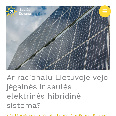
Pereiti
prie
turinio
Ar racionalu Lietuvoje vėjo
jėgainės ir saulės
elektrinės hibridinė
sistema?
/
Antžeminės saulės elektrinės
,
Naujienos
,
Saulės