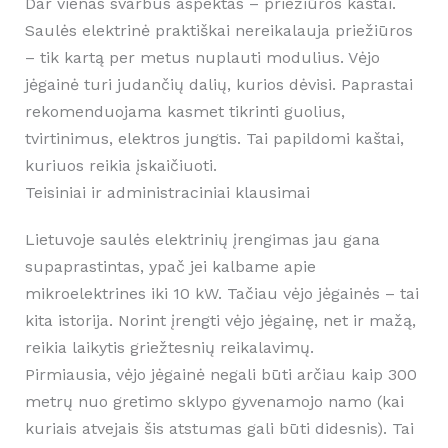
Dar vienas svarbus aspektas – priežiūros kaštai.
Saulės elektrinė praktiškai nereikalauja priežiūros
– tik kartą per metus nuplauti modulius. Vėjo
jėgainė turi judančių dalių, kurios dėvisi. Paprastai
rekomenduojama kasmet tikrinti guolius,
tvirtinimus, elektros jungtis. Tai papildomi kaštai,
kuriuos reikia įskaičiuoti.
Teisiniai ir administraciniai klausimai
Lietuvoje saulės elektrinių įrengimas jau gana
supaprastintas, ypač jei kalbame apie
mikroelektrines iki 10 kW. Tačiau vėjo jėgainės – tai
kita istorija. Norint įrengti vėjo jėgainę, net ir mažą,
reikia laikytis griežtesnių reikalavimų.
Pirmiausia, vėjo jėgainė negali būti arčiau kaip 300
metrų nuo gretimo sklypo gyvenamojo namo (kai
kuriais atvejais šis atstumas gali būti didesnis). Tai