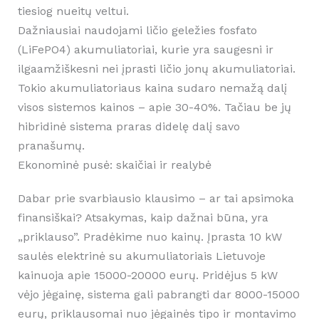
tiesiog nueitų veltui.
Dažniausiai naudojami ličio geležies fosfato
(LiFePO4) akumuliatoriai, kurie yra saugesni ir
ilgaamžiškesni nei įprasti ličio jonų akumuliatoriai.
Tokio akumuliatoriaus kaina sudaro nemažą dalį
visos sistemos kainos – apie 30-40%. Tačiau be jų
hibridinė sistema praras didelę dalį savo
pranašumų.
Ekonominė pusė: skaičiai ir realybė
Dabar prie svarbiausio klausimo – ar tai apsimoka
finansiškai? Atsakymas, kaip dažnai būna, yra
„priklauso”. Pradėkime nuo kainų. Įprasta 10 kW
saulės elektrinė su akumuliatoriais Lietuvoje
kainuoja apie 15000-20000 eurų. Pridėjus 5 kW
vėjo jėgainę, sistema gali pabrangti dar 8000-15000
eurų, priklausomai nuo jėgainės tipo ir montavimo