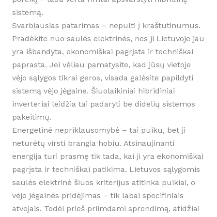
sistemą.
Svarbiausias patarimas – nepulti į kraštutinumus.
Pradėkite nuo saulės elektrinės, nes ji Lietuvoje jau
yra išbandyta, ekonomiškai pagrįsta ir techniškai
paprasta. Jei vėliau pamatysite, kad jūsų vietoje
vėjo sąlygos tikrai geros, visada galėsite papildyti
sistemą vėjo jėgaine. Šiuolaikiniai hibridiniai
inverteriai leidžia tai padaryti be didelių sistemos
pakeitimų.
Energetinė nepriklausomybė – tai puiku, bet ji
neturėtų virsti brangia hobiu. Atsinaujinanti
energija turi prasmę tik tada, kai ji yra ekonomiškai
pagrįsta ir techniškai patikima. Lietuvos sąlygomis
saulės elektrinė šiuos kriterijus atitinka puikiai, o
vėjo jėgainės pridėjimas – tik labai specifiniais
atvejais. Todėl prieš priimdami sprendimą, atidžiai