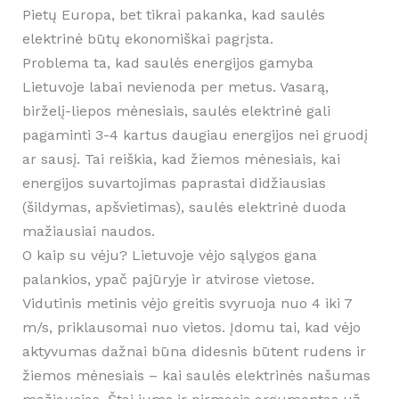
Pietų Europa, bet tikrai pakanka, kad saulės
elektrinė būtų ekonomiškai pagrįsta.
Problema ta, kad saulės energijos gamyba
Lietuvoje labai nevienoda per metus. Vasarą,
birželį-liepos mėnesiais, saulės elektrinė gali
pagaminti 3-4 kartus daugiau energijos nei gruodį
ar sausį. Tai reiškia, kad žiemos mėnesiais, kai
energijos suvartojimas paprastai didžiausias
(šildymas, apšvietimas), saulės elektrinė duoda
mažiausiai naudos.
O kaip su vėju? Lietuvoje vėjo sąlygos gana
palankios, ypač pajūryje ir atvirose vietose.
Vidutinis metinis vėjo greitis svyruoja nuo 4 iki 7
m/s, priklausomai nuo vietos. Įdomu tai, kad vėjo
aktyvumas dažnai būna didesnis būtent rudens ir
žiemos mėnesiais – kai saulės elektrinės našumas