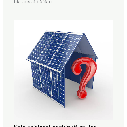
tikriausiai būčiau…
Kaip teisingai pasirinkti saulės