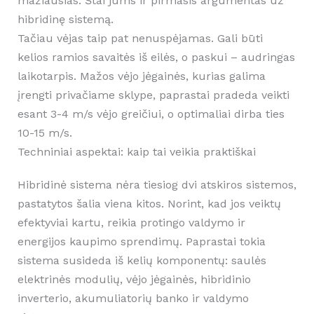
mažiausias. Štai jums ir pirmasis argumentas už
hibridinę sistemą.
Tačiau vėjas taip pat nenuspėjamas. Gali būti
kelios ramios savaitės iš eilės, o paskui – audringas
laikotarpis. Mažos vėjo jėgainės, kurias galima
įrengti privačiame sklype, paprastai pradeda veikti
esant 3-4 m/s vėjo greičiui, o optimaliai dirba ties
10-15 m/s.
Techniniai aspektai: kaip tai veikia praktiškai
Hibridinė sistema nėra tiesiog dvi atskiros sistemos,
pastatytos šalia viena kitos. Norint, kad jos veiktų
efektyviai kartu, reikia protingo valdymo ir
energijos kaupimo sprendimų. Paprastai tokia
sistema susideda iš kelių komponentų: saulės
elektrinės modulių, vėjo jėgainės, hibridinio
inverterio, akumuliatorių banko ir valdymo