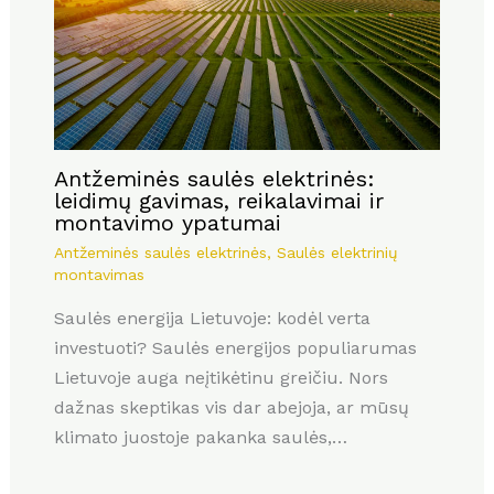
Antžeminės saulės elektrinės:
leidimų gavimas, reikalavimai ir
montavimo ypatumai
Antžeminės saulės elektrinės
,
Saulės elektrinių
montavimas
Saulės energija Lietuvoje: kodėl verta
investuoti? Saulės energijos populiarumas
Lietuvoje auga neįtikėtinu greičiu. Nors
dažnas skeptikas vis dar abejoja, ar mūsų
klimato juostoje pakanka saulės,…