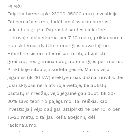
sąlygų.
Taigi kalbame apie 23000-35000 eurų investiciją.
Tai nemaža suma, todėl labai svarbu suprasti,
kokia bus grąža. Paprastai saulės elektrinė
Lietuvoje atsiperkama per 7-10 metų, priklausomai
nuo sistemos dydžio ir energijos suvartojimo.
Hibridinė sistema teoriškai turėtų atsipirkti
greičiau, nes gamina daugiau energijos per metus.
Praktikoje situacija sudėtingesnė. Mažos vėjo
jėgainės (iki 10 kW) efektyvumas dažnai nuvilia. Jei
jūsų sklypas nėra atviroje vietoje, be aukštų
pastatų ir medžių, vėjo jėgainė gali duoti tik 20-
30% savo teorinio pajėgumo. Tai reiškia, kad
investicija į vėjo dalį gali atsipirkti ne per 10, o per
15-20 metų, o tai jau kelia abejonių dėl
racionalumo.