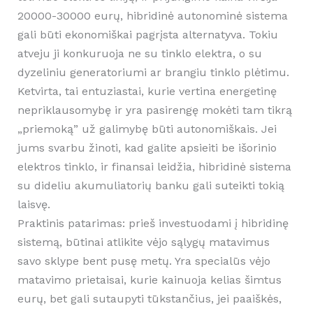
20000-30000 eurų, hibridinė autonominė sistema
gali būti ekonomiškai pagrįsta alternatyva. Tokiu
atveju ji konkuruoja ne su tinklo elektra, o su
dyzeliniu generatoriumi ar brangiu tinklo plėtimu.
Ketvirta, tai entuziastai, kurie vertina energetinę
nepriklausomybę ir yra pasirengę mokėti tam tikrą
„priemoką” už galimybę būti autonomiškais. Jei
jums svarbu žinoti, kad galite apsieiti be išorinio
elektros tinklo, ir finansai leidžia, hibridinė sistema
su dideliu akumuliatorių banku gali suteikti tokią
laisvę.
Praktinis patarimas: prieš investuodami į hibridinę
sistemą, būtinai atlikite vėjo sąlygų matavimus
savo sklype bent pusę metų. Yra specialūs vėjo
matavimo prietaisai, kurie kainuoja kelias šimtus
eurų, bet gali sutaupyti tūkstančius, jei paaiškės,