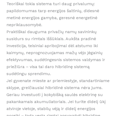
Teoriškai tokia sistema turi daug privalumų:
papildomumas tarp energijos šaltinių, didesnė
metinė energijos gamyba, geresnė energetinė
nepriklausomybė.
Praktiškai dauguma privačių namų savininkų
susidurs su rimtais iššūkiais. Aukšta pradinė
investicija, teisiniai apribojimai dėl atstumo iki
kaimynų, neprognozuojamas mažų vėjo jėgainių
efektyvumas, sudėtingesnis sistemos valdymas ir
priežiūra – visa tai daro hibridinę sistemą
sudėtingu sprendimu.
Jei gyvenate mieste ar priemiestyje, standartiniame
sklype, greičiausiai hibridinė sistema nėra jums.
Geriau investuoti į kokybišką saulės elektrinę su
pakankamais akumuliatoriais. Jei turite didelį ūkį
atviroje vietoje, stabilų vėją ir didelį energijos
poreikį – tada verta rimtai apsvarstyti hibridinę