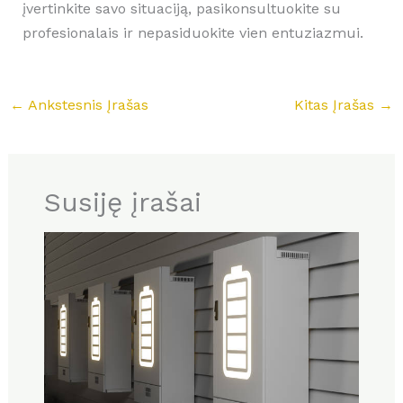
įvertinkite savo situaciją, pasikonsultuokite su
profesionalais ir nepasiduokite vien entuziazmui.
←
Ankstesnis Įrašas
Kitas Įrašas
→
Susiję įrašai