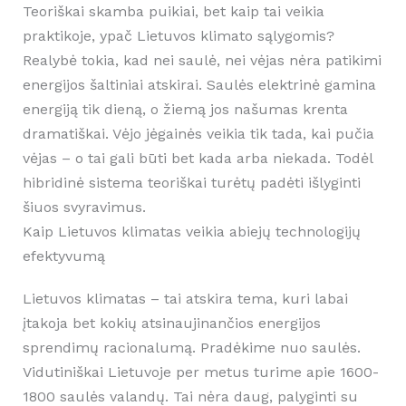
Teoriškai skamba puikiai, bet kaip tai veikia
praktikoje, ypač Lietuvos klimato sąlygomis?
Realybė tokia, kad nei saulė, nei vėjas nėra patikimi
energijos šaltiniai atskirai. Saulės elektrinė gamina
energiją tik dieną, o žiemą jos našumas krenta
dramatiškai. Vėjo jėgainės veikia tik tada, kai pučia
vėjas – o tai gali būti bet kada arba niekada. Todėl
hibridinė sistema teoriškai turėtų padėti išlyginti
šiuos svyravimus.
Kaip Lietuvos klimatas veikia abiejų technologijų
efektyvumą
Lietuvos klimatas – tai atskira tema, kuri labai
įtakoja bet kokių atsinaujinančios energijos
sprendimų racionalumą. Pradėkime nuo saulės.
Vidutiniškai Lietuvoje per metus turime apie 1600-
1800 saulės valandų. Tai nėra daug, palyginti su