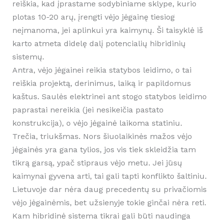
reiškia, kad įprastame sodybiniame sklype, kurio
plotas 10-20 arų, įrengti vėjo jėgainę tiesiog
neįmanoma, jei aplinkui yra kaimynų. Ši taisyklė iš
karto atmeta didelę dalį potencialių hibridinių
sistemų.
Antra, vėjo jėgainei reikia statybos leidimo, o tai
reiškia projektą, derinimus, laiką ir papildomus
kaštus. Saulės elektrinei ant stogo statybos leidimo
paprastai nereikia (jei nesikei­čia pastato
konstrukcija), o vėjo jėgainė laikoma statiniu.
Trečia, triukšmas. Nors šiuolaikinės mažos vėjo
jėgainės yra gana tylios, jos vis tiek skleidžia tam
tikrą garsą, ypač stipraus vėjo metu. Jei jūsų
kaimynai gyvena arti, tai gali tapti konflikto šaltiniu.
Lietuvoje dar nėra daug precedentų su privačiomis
vėjo jėgainėmis, bet užsienyje tokie ginčai nėra reti.
Kam hibridinė sistema tikrai gali būti naudinga