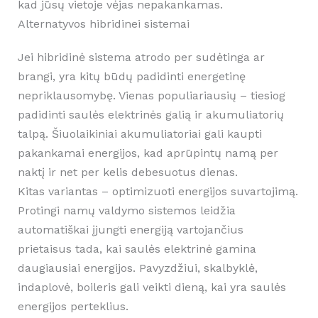
kad jūsų vietoje vėjas nepakankamas.
Alternatyvos hibridinei sistemai
Jei hibridinė sistema atrodo per sudėtinga ar
brangi, yra kitų būdų padidinti energetinę
nepriklausomybę. Vienas populiariausių – tiesiog
padidinti saulės elektrinės galią ir akumuliatorių
talpą. Šiuolaikiniai akumuliatoriai gali kaupti
pakankamai energijos, kad aprūpintų namą per
naktį ir net per kelis debesuotus dienas.
Kitas variantas – optimizuoti energijos suvartojimą.
Protingi namų valdymo sistemos leidžia
automatiškai įjungti energiją vartojančius
prietaisus tada, kai saulės elektrinė gamina
daugiausiai energijos. Pavyzdžiui, skalbyklė,
indaplovė, boileris gali veikti dieną, kai yra saulės
energijos perteklius.