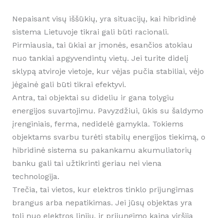
Nepaisant visų iššūkių, yra situacijų, kai hibridinė
sistema Lietuvoje tikrai gali būti racionali.
Pirmiausia, tai ūkiai ar įmonės, esančios atokiau
nuo tankiai apgyvendintų vietų. Jei turite didelį
sklypą atviroje vietoje, kur vėjas pučia stabiliai, vėjo
jėgainė gali būti tikrai efektyvi.
Antra, tai objektai su dideliu ir gana tolygiu
energijos suvartojimu. Pavyzdžiui, ūkis su šaldymo
įrenginiais, ferma, nedidelė gamykla. Tokiems
objektams svarbu turėti stabilų energijos tiekimą, o
hibridinė sistema su pakankamu akumuliatorių
banku gali tai užtikrinti geriau nei viena
technologija.
Trečia, tai vietos, kur elektros tinklo prijungimas
brangus arba nepatikimas. Jei jūsų objektas yra
toli nuo elektros linijų, ir prijungimo kaina viršija