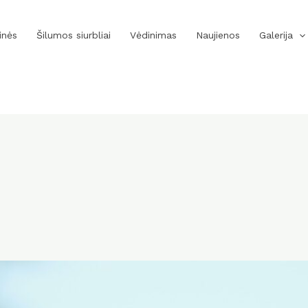
inės
Šilumos siurbliai
Vėdinimas
Naujienos
Galerija