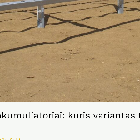
akumuliatoriai: kuris variantas 
26-06-23