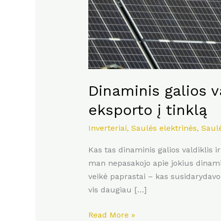
Dinaminis galios va
eksporto į tinklą
Inverteriai
,
Saulės elektrinės
,
Saulė
Kas tas dinaminis galios valdiklis 
man nepasakojo apie jokius dinaminiu
veikė paprastai – kas susidarydavo p
vis daugiau […]
Read More »