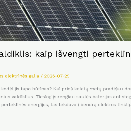
ldiklis: kaip išvengti pertekli
s elektrinės galia
/
2026-07-29
ir kodėl jis tapo būtinas? Kai prieš keletą metų pradėjau d
s valdiklius. Tiesiog įsirengiau saulės baterijas ant stogo,
erteklinės energijos, tas tekdavo į bendrą elektros tinklą. 