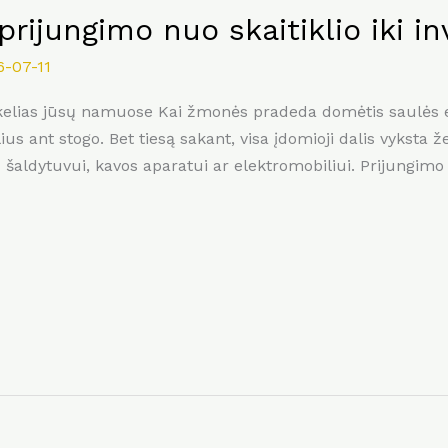
prijungimo nuo skaitiklio iki i
6-07-11
os kelias jūsų namuose Kai žmonės pradeda domėtis saulės e
us ant stogo. Bet tiesą sakant, visa įdomioji dalis vyksta 
 šaldytuvui, kavos aparatui ar elektromobiliui. Prijungimo