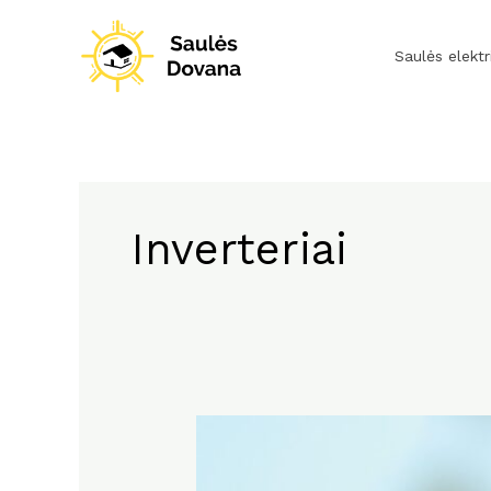
Pereiti
prie
Saulės elektr
turinio
Inverteriai
Dinaminis
galios
valdiklis: