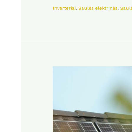
Inverteriai
,
Saulės elektrinės
,
Saulė
Saulės
elektrinės
prijungimo
nuo
skaitiklio
iki
inverterio
schema