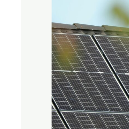
kaip
išvengti
perteklinės
energijos
eksporto
į
tinklą