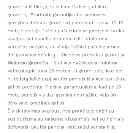
garantija iš tikrųjų susideda iš dviejų atskirų
garantijų.
Produkto garantija
(dar vadinama
gamybos defektų garantija) paprastai trunka 10-12
metų ir dengia fizinio pažeidimo ar gamybos broko
atvejus. Jei panelis pradeda skilti, atsiranda
korozijos požymių ar kitaip fiziškai pažeidžiamas
dėl gamybos defektų – čia veiks produkto garantija.
Našumo garantija
– štai kas dažniausiai minima
kalbant apie tuos 25 metus. Ji garantuoja, kad per
nurodytą laikotarpį saulės panelis išlaikys tam tikrą
galios procentą. Tipiškai garantuojama, kad po 25
metų panelis vis dar gamins ne mažiau kaip 80-
85% savo pradinės galios.
Šis skirstymas svarbus, nes praktikoje dažniau
susiduriama su našumo klausimais nei su fiziniais
defektais. Saulės paneliai natūraliai sensta ir jų