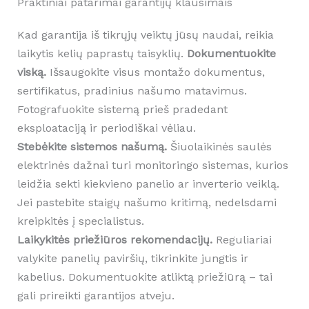
Praktiniai patarimai garantijų klausimais
Kad garantija iš tikrųjų veiktų jūsų naudai, reikia
laikytis kelių paprastų taisyklių.
Dokumentuokite
viską.
Išsaugokite visus montažo dokumentus,
sertifikatus, pradinius našumo matavimus.
Fotografuokite sistemą prieš pradedant
eksploataciją ir periodiškai vėliau.
Stebėkite sistemos našumą.
Šiuolaikinės saulės
elektrinės dažnai turi monitoringo sistemas, kurios
leidžia sekti kiekvieno panelio ar inverterio veiklą.
Jei pastebite staigų našumo kritimą, nedelsdami
kreipkitės į specialistus.
Laikykitės priežiūros rekomendacijų.
Reguliariai
valykite panelių paviršių, tikrinkite jungtis ir
kabelius. Dokumentuokite atliktą priežiūrą – tai
gali prireikti garantijos atveju.