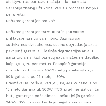
efektyvumas pamažu mažėja – tai normalu.
Garantija tiesiog užtikrina, kad šis procesas nevyks
per greitai.
Našumo garantijos realybė
Našumo garantijos formuluotės gali skirtis
priklausomai nuo gamintojo. Dažniausiai
sutinkamos dvi schemos: tiesinė degradacija arba
pakopinė garantija.
Tiesinės degradacijos
atveju
garantuojama, kad panelių galia mažės ne daugiau
kaip 0,5-0,7% per metus.
Pakopinė garantija
numato, kad pirmus 10-12 metų panelis išlaikys
90% galios, o po 25 metų – 80%.
Praktiškai tai reiškia, kad jei jūsų 400W panelis po
15 metų gamina tik 300W (75% pradinės galios), tai
būtų garantijos pažeidimas. Tačiau jei jis gamina
340W (85%), viskas tvarkoje pagal standartines