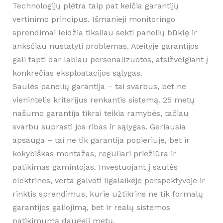
Technologijų plėtra taip pat keičia garantijų
vertinimo principus. Išmanieji monitoringo
sprendimai leidžia tiksliau sekti panelių būklę ir
anksčiau nustatyti problemas. Ateityje garantijos
gali tapti dar labiau personalizuotos, atsižvelgiant į
konkrečias eksploatacijos sąlygas.
Saulės panelių garantija – tai svarbus, bet ne
vienintelis kriterijus renkantis sistemą. 25 metų
našumo garantija tikrai teikia ramybės, tačiau
svarbu suprasti jos ribas ir sąlygas. Geriausia
apsauga – tai ne tik garantija popieriuje, bet ir
kokybiškas montažas, reguliari priežiūra ir
patikimas gamintojas. Investuojant į saulės
elektrines, verta galvoti ilgalaikėje perspektyvoje ir
rinktis sprendimus, kurie užtikrins ne tik formalų
garantijos galiojimą, bet ir realų sistemos
patikimumą daugelį metų.