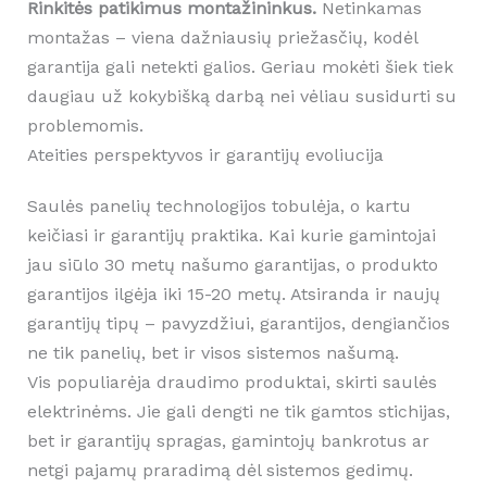
Rinkitės patikimus montažininkus.
Netinkamas
montažas – viena dažniausių priežasčių, kodėl
garantija gali netekti galios. Geriau mokėti šiek tiek
daugiau už kokybišką darbą nei vėliau susidurti su
problemomis.
Ateities perspektyvos ir garantijų evoliucija
Saulės panelių technologijos tobulėja, o kartu
keičiasi ir garantijų praktika. Kai kurie gamintojai
jau siūlo 30 metų našumo garantijas, o produkto
garantijos ilgėja iki 15-20 metų. Atsiranda ir naujų
garantijų tipų – pavyzdžiui, garantijos, dengiančios
ne tik panelių, bet ir visos sistemos našumą.
Vis populiarėja draudimo produktai, skirti saulės
elektrinėms. Jie gali dengti ne tik gamtos stichijas,
bet ir garantijų spragas, gamintojų bankrotus ar
netgi pajamų praradimą dėl sistemos gedimų.