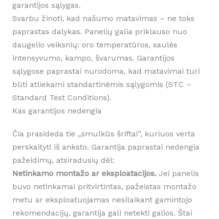
garantijos sąlygas.
Svarbu žinoti, kad našumo matavimas – ne toks
paprastas dalykas. Panelių galia priklauso nuo
daugelio veiksnių: oro temperatūros, saulės
intensyvumo, kampo, švarumas. Garantijos
sąlygose paprastai nurodoma, kad matavimai turi
būti atliekami standartinėmis sąlygomis (STC –
Standard Test Conditions).
Kas garantijos nedengia
Čia prasideda tie „smulkūs šriftai”, kuriuos verta
perskaityti iš anksto. Garantija paprastai nedengia
pažeidimų, atsiradusių dėl:
Netinkamo montažo ar eksploatacijos.
Jei panelis
buvo netinkamai pritvirtintas, pažeistas montažo
metu ar eksploatuojamas nesilaikant gamintojo
rekomendacijų, garantija gali netekti galios. Štai