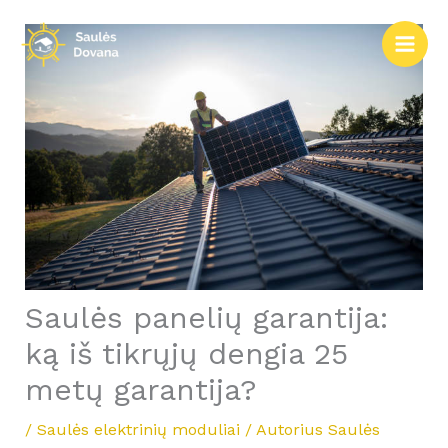
Pereiti
prie
turinio
Saulės panelių garantija:
ką iš tikrųjų dengia 25
metų garantija?
/
Saulės elektrinių moduliai
/ Autorius
Saulės