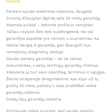
Dovana
Perkant saulės elektrines sistemas, daugelis
žmonių džiaugiasi išgirdę apie 25 metų garantiją.
Skamba puikiai – ketvirtis amžiaus ramybės!
Tačiau realybė šiek tiek sudėtingesnė. Ne visi
garantijos aspektai yra vienodi, o supratimas, ką
tiksliai dengia ši garantija, gali išsaugoti nuo
nemalonių staigmenų ateityje.
Saulės panelių garantija – tai ne vienas
dokumentas, o kelių skirtingų garantijų rinkinys.
Kiekviena jų turi savo specifiką, terminus ir sąlygas.
Šiame straipsnyje išnagrinėsime, kas slypi už tų
gražių 25 metų pažadų ir kaip praktiškai veikia
garantijų sistema.
Dviejų tipų garantijų sistema
Pirmiausia reikia suprasti, kad saulės panelių