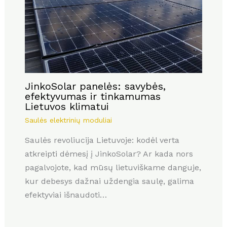
JinkoSolar panelės: savybės,
efektyvumas ir tinkamumas
Lietuvos klimatui
Saulės elektrinių moduliai
Saulės revoliucija Lietuvoje: kodėl verta
atkreipti dėmesį į JinkoSolar? Ar kada nors
pagalvojote, kad mūsų lietuviškame danguje,
kur debesys dažnai uždengia saulę, galima
efektyviai išnaudoti…