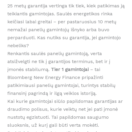
25 metų garantija vertinga tik tiek, kiek patikimas ją
teikiantis gamintojas. Saulės energetikos rinka
keičiasi labai greitai – per pastaruosius 10 metų
nemažai panelių gamintojų išnyko arba buvo
perparduoti. Kas nutiks su garantija, jei gamintojo
nebeliks?
Renkantis saulės panelių gamintoją, verta
atsižvelgti ne tik į garantijos terminus, bet ir į
įmonės stabilumą.
Tier 1 gamintojai
– tai
Bloomberg New Energy Finance pripažinti
patikimiausi panelių gamintojai, turintys stabilų
finansinį pagrindą ir ilgą veiklos istoriją.
Kai kurie gamintojai siūlo papildomas garantijas ar
draudimo polisus, kurie veiktų net jei pati įmonė
nustotų egzistuoti. Tai papildomas saugumo
sluoksnis, už kurį gali būti verta mokėti.