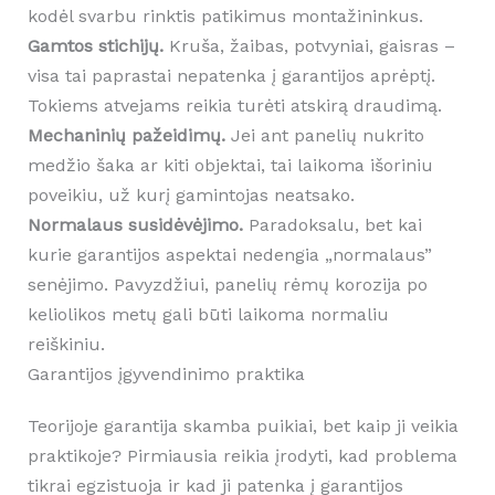
kodėl svarbu rinktis patikimus montažininkus.
Gamtos stichijų.
Kruša, žaibas, potvyniai, gaisras –
visa tai paprastai nepatenka į garantijos aprėptį.
Tokiems atvejams reikia turėti atskirą draudimą.
Mechaninių pažeidimų.
Jei ant panelių nukrito
medžio šaka ar kiti objektai, tai laikoma išoriniu
poveikiu, už kurį gamintojas neatsako.
Normalaus susidėvėjimo.
Paradoksalu, bet kai
kurie garantijos aspektai nedengia „normalaus”
senėjimo. Pavyzdžiui, panelių rėmų korozija po
keliolikos metų gali būti laikoma normaliu
reiškiniu.
Garantijos įgyvendinimo praktika
Teorijoje garantija skamba puikiai, bet kaip ji veikia
praktikoje? Pirmiausia reikia įrodyti, kad problema
tikrai egzistuoja ir kad ji patenka į garantijos