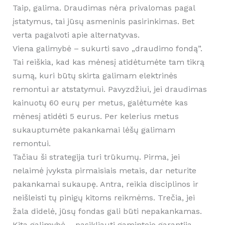
Taip, galima. Draudimas nėra privalomas pagal
įstatymus, tai jūsų asmeninis pasirinkimas. Bet
verta pagalvoti apie alternatyvas.
Viena galimybė – sukurti savo „draudimo fondą”.
Tai reiškia, kad kas mėnesį atidėtumėte tam tikrą
sumą, kuri būtų skirta galimam elektrinės
remontui ar atstatymui. Pavyzdžiui, jei draudimas
kainuotų 60 eurų per metus, galėtumėte kas
mėnesį atidėti 5 eurus. Per kelerius metus
sukauptumėte pakankamai lėšų galimam
remontui.
Tačiau ši strategija turi trūkumų. Pirma, jei
nelaimė įvyksta pirmaisiais metais, dar neturite
pakankamai sukaupę. Antra, reikia disciplinos ir
neišleisti tų pinigų kitoms reikmėms. Trečia, jei
žala didelė, jūsų fondas gali būti nepakankamas.
Kita galimybė – pasikliauti gamintojo garantija.