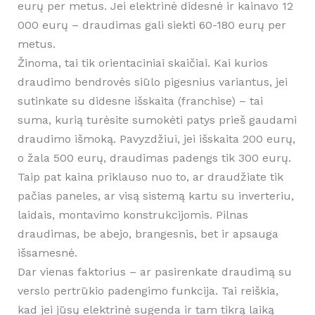
eurų per metus. Jei elektrinė didesnė ir kainavo 12
000 eurų – draudimas gali siekti 60-180 eurų per
metus.
Žinoma, tai tik orientaciniai skaičiai. Kai kurios
draudimo bendrovės siūlo pigesnius variantus, jei
sutinkate su didesne išskaita (franchise) – tai
suma, kurią turėsite sumokėti patys prieš gaudami
draudimo išmoką. Pavyzdžiui, jei išskaita 200 eurų,
o žala 500 eurų, draudimas padengs tik 300 eurų.
Taip pat kaina priklauso nuo to, ar draudžiate tik
pačias paneles, ar visą sistemą kartu su inverteriu,
laidais, montavimo konstrukcijomis. Pilnas
draudimas, be abejo, brangesnis, bet ir apsauga
išsamesnė.
Dar vienas faktorius – ar pasirenkate draudimą su
verslo pertrūkio padengimo funkcija. Tai reiškia,
kad jei jūsų elektrinė sugenda ir tam tikrą laiką