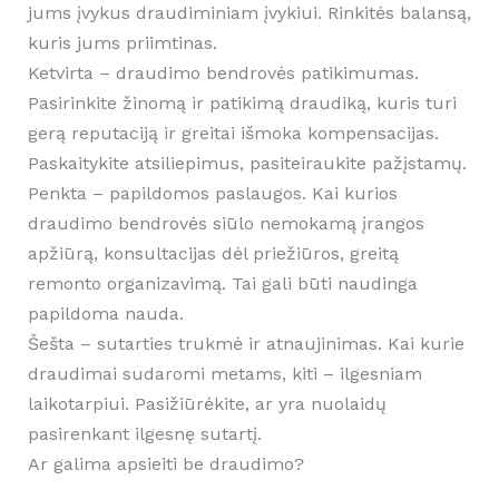
jums įvykus draudiminiam įvykiui. Rinkitės balansą,
kuris jums priimtinas.
Ketvirta – draudimo bendrovės patikimumas.
Pasirinkite žinomą ir patikimą draudiką, kuris turi
gerą reputaciją ir greitai išmoka kompensacijas.
Paskaitykite atsiliepimus, pasiteiraukite pažįstamų.
Penkta – papildomos paslaugos. Kai kurios
draudimo bendrovės siūlo nemokamą įrangos
apžiūrą, konsultacijas dėl priežiūros, greitą
remonto organizavimą. Tai gali būti naudinga
papildoma nauda.
Šešta – sutarties trukmė ir atnaujinimas. Kai kurie
draudimai sudaromi metams, kiti – ilgesniam
laikotarpiui. Pasižiūrėkite, ar yra nuolaidų
pasirenkant ilgesnę sutartį.
Ar galima apsieiti be draudimo?