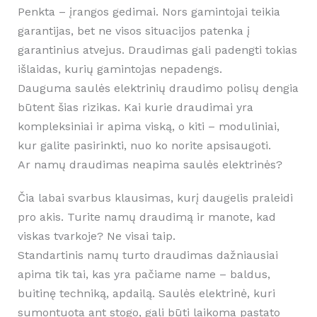
Penkta – įrangos gedimai. Nors gamintojai teikia
garantijas, bet ne visos situacijos patenka į
garantinius atvejus. Draudimas gali padengti tokias
išlaidas, kurių gamintojas nepadengs.
Dauguma saulės elektrinių draudimo polisų dengia
būtent šias rizikas. Kai kurie draudimai yra
kompleksiniai ir apima viską, o kiti – moduliniai,
kur galite pasirinkti, nuo ko norite apsisaugoti.
Ar namų draudimas neapima saulės elektrinės?
Čia labai svarbus klausimas, kurį daugelis praleidi
pro akis. Turite namų draudimą ir manote, kad
viskas tvarkoje? Ne visai taip.
Standartinis namų turto draudimas dažniausiai
apima tik tai, kas yra pačiame name – baldus,
buitinę techniką, apdailą. Saulės elektrinė, kuri
sumontuota ant stogo, gali būti laikoma pastato