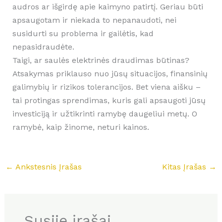
audros ar išgirdę apie kaimyno patirtį. Geriau būti
apsaugotam ir niekada to nepanaudoti, nei
susidurti su problema ir gailėtis, kad
nepasidraudėte.
Taigi, ar saulės elektrinės draudimas būtinas?
Atsakymas priklauso nuo jūsų situacijos, finansinių
galimybių ir rizikos tolerancijos. Bet viena aišku –
tai protingas sprendimas, kuris gali apsaugoti jūsų
investiciją ir užtikrinti ramybę daugeliui metų. O
ramybė, kaip žinome, neturi kainos.
←
Ankstesnis Įrašas
Kitas Įrašas
→
Susiję įrašai