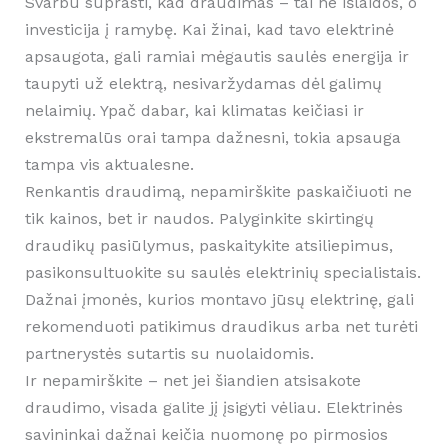
Svarbu suprasti, kad draudimas – tai ne išlaidos, o
investicija į ramybę. Kai žinai, kad tavo elektrinė
apsaugota, gali ramiai mėgautis saulės energija ir
taupyti už elektrą, nesivaržydamas dėl galimų
nelaimių. Ypač dabar, kai klimatas keičiasi ir
ekstremalūs orai tampa dažnesni, tokia apsauga
tampa vis aktualesne.
Renkantis draudimą, nepamirškite paskaičiuoti ne
tik kainos, bet ir naudos. Palyginkite skirtingų
draudikų pasiūlymus, paskaitykite atsiliepimus,
pasikonsultuokite su saulės elektrinių specialistais.
Dažnai įmonės, kurios montavo jūsų elektrinę, gali
rekomenduoti patikimus draudikus arba net turėti
partnerystės sutartis su nuolaidomis.
Ir nepamirškite – net jei šiandien atsisakote
draudimo, visada galite jį įsigyti vėliau. Elektrinės
savininkai dažnai keičia nuomonę po pirmosios