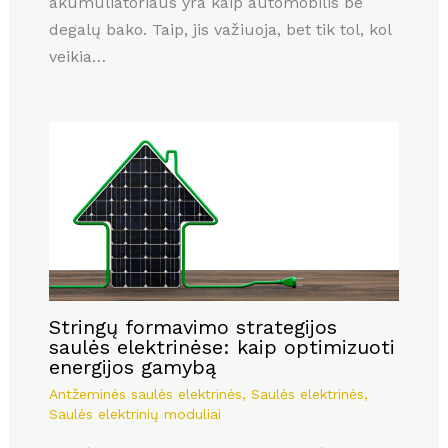
akumuliatoriaus yra kaip automobilis be
degalų bako. Taip, jis važiuoja, bet tik tol, kol
veikia…
Stringų formavimo strategijos
saulės elektrinėse: kaip optimizuoti
energijos gamybą
Antžeminės saulės elektrinės
,
Saulės elektrinės
,
Saulės elektrinių moduliai