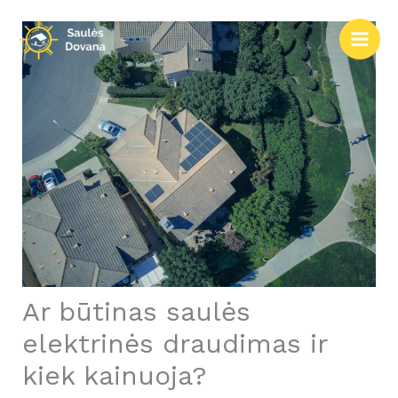
Pereiti
prie
turinio
Ar būtinas saulės
elektrinės draudimas ir
kiek kainuoja?