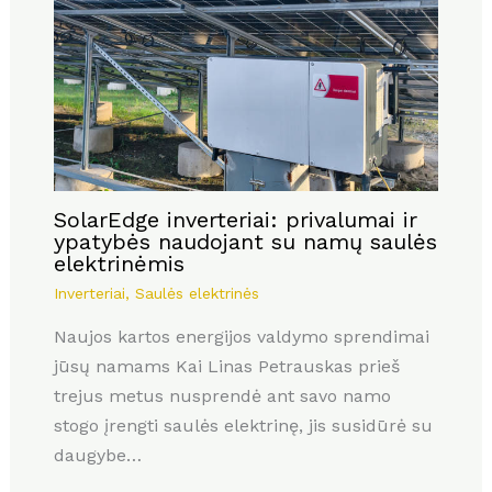
SolarEdge inverteriai: privalumai ir
ypatybės naudojant su namų saulės
elektrinėmis
Inverteriai
,
Saulės elektrinės
Naujos kartos energijos valdymo sprendimai
jūsų namams Kai Linas Petrauskas prieš
trejus metus nusprendė ant savo namo
stogo įrengti saulės elektrinę, jis susidūrė su
daugybe…