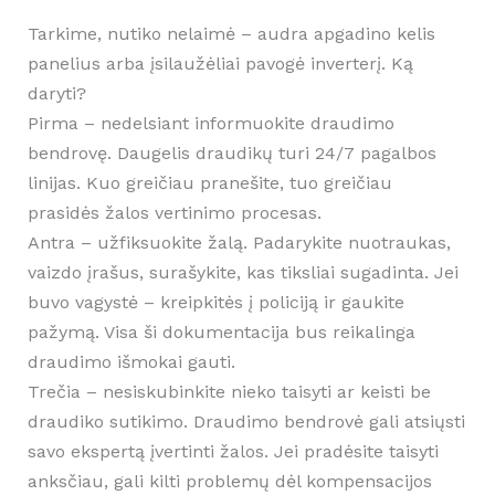
Tarkime, nutiko nelaimė – audra apgadino kelis
panelius arba įsilaužėliai pavogė inverterį. Ką
daryti?
Pirma – nedelsiant informuokite draudimo
bendrovę. Daugelis draudikų turi 24/7 pagalbos
linijas. Kuo greičiau pranešite, tuo greičiau
prasidės žalos vertinimo procesas.
Antra – užfiksuokite žalą. Padarykite nuotraukas,
vaizdo įrašus, surašykite, kas tiksliai sugadinta. Jei
buvo vagystė – kreipkitės į policiją ir gaukite
pažymą. Visa ši dokumentacija bus reikalinga
draudimo išmokai gauti.
Trečia – nesiskubinkite nieko taisyti ar keisti be
draudiko sutikimo. Draudimo bendrovė gali atsiųsti
savo ekspertą įvertinti žalos. Jei pradėsite taisyti
anksčiau, gali kilti problemų dėl kompensacijos