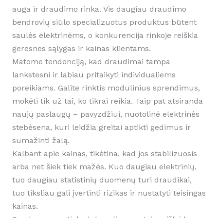
auga ir draudimo rinka. Vis daugiau draudimo
bendrovių siūlo specializuotus produktus būtent
saulės elektrinėms, o konkurencija rinkoje reiškia
geresnes sąlygas ir kainas klientams.
Matome tendenciją, kad draudimai tampa
lankstesni ir labiau pritaikyti individualiems
poreikiams. Galite rinktis modulinius sprendimus,
mokėti tik už tai, ko tikrai reikia. Taip pat atsiranda
naujų paslaugų – pavyzdžiui, nuotolinė elektrinės
stebėsena, kuri leidžia greitai aptikti gedimus ir
sumažinti žalą.
Kalbant apie kainas, tikėtina, kad jos stabilizuosis
arba net šiek tiek mažės. Kuo daugiau elektrinių,
tuo daugiau statistinių duomenų turi draudikai,
tuo tiksliau gali įvertinti rizikas ir nustatyti teisingas
kainas.