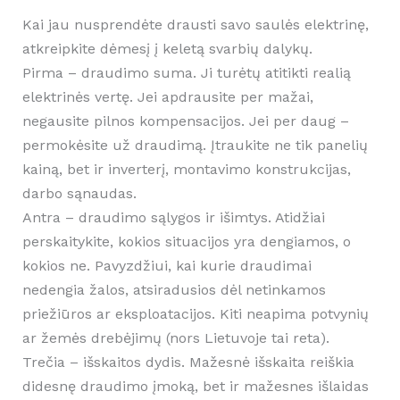
Kai jau nusprendėte drausti savo saulės elektrinę,
atkreipkite dėmesį į keletą svarbių dalykų.
Pirma – draudimo suma. Ji turėtų atitikti realią
elektrinės vertę. Jei apdrausite per mažai,
negausite pilnos kompensacijos. Jei per daug –
permokėsite už draudimą. Įtraukite ne tik panelių
kainą, bet ir inverterį, montavimo konstrukcijas,
darbo sąnaudas.
Antra – draudimo sąlygos ir išimtys. Atidžiai
perskaitykite, kokios situacijos yra dengiamos, o
kokios ne. Pavyzdžiui, kai kurie draudimai
nedengia žalos, atsiradusios dėl netinkamos
priežiūros ar eksploatacijos. Kiti neapima potvynių
ar žemės drebėjimų (nors Lietuvoje tai reta).
Trečia – išskaitos dydis. Mažesnė išskaita reiškia
didesnę draudimo įmoką, bet ir mažesnes išlaidas