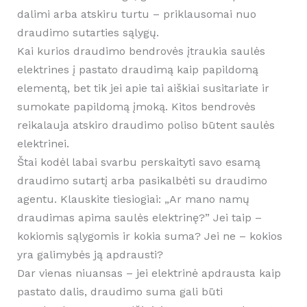
dalimi arba atskiru turtu – priklausomai nuo
draudimo sutarties sąlygų.
Kai kurios draudimo bendrovės įtraukia saulės
elektrines į pastato draudimą kaip papildomą
elementą, bet tik jei apie tai aiškiai susitariate ir
sumokate papildomą įmoką. Kitos bendrovės
reikalauja atskiro draudimo poliso būtent saulės
elektrinei.
Štai kodėl labai svarbu perskaityti savo esamą
draudimo sutartį arba pasikalbėti su draudimo
agentu. Klauskite tiesiogiai: „Ar mano namų
draudimas apima saulės elektrinę?” Jei taip –
kokiomis sąlygomis ir kokia suma? Jei ne – kokios
yra galimybės ją apdrausti?
Dar vienas niuansas – jei elektrinė apdrausta kaip
pastato dalis, draudimo suma gali būti