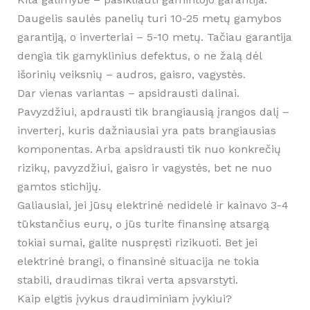
Daugelis saulės panelių turi 10-25 metų gamybos
garantiją, o inverteriai – 5-10 metų. Tačiau garantija
dengia tik gamyklinius defektus, o ne žalą dėl
išorinių veiksnių – audros, gaisro, vagystės.
Dar vienas variantas – apsidrausti dalinai.
Pavyzdžiui, apdrausti tik brangiausią įrangos dalį –
inverterį, kuris dažniausiai yra pats brangiausias
komponentas. Arba apsidrausti tik nuo konkrečių
rizikų, pavyzdžiui, gaisro ir vagystės, bet ne nuo
gamtos stichijų.
Galiausiai, jei jūsų elektrinė nedidelė ir kainavo 3-4
tūkstančius eurų, o jūs turite finansinę atsargą
tokiai sumai, galite nuspręsti rizikuoti. Bet jei
elektrinė brangi, o finansinė situacija ne tokia
stabili, draudimas tikrai verta apsvarstyti.
Kaip elgtis įvykus draudiminiam įvykiui?