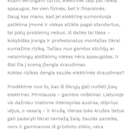
kitam vertingam turtui, elektrinei taip pat reikia
apsaugos. Ne vien fizinės, bet ir finansinės.
Daug kas mano, kad jei elektrinę sumontuoja
patikima įmonė ir viskas atlikta pagal standartus,
tai jokių problemų nebus. Iš dalies tai tiesa –
kokybiška įranga ir profesionalus montažas tikrai
sumažina riziką. Tačiau nuo gamtos stichijų ar
nelaimingų atsitikimų niekas nėra apsaugotas. Ir
štai čia į sceną įžengia draudimas.
Kokias rizikas dengia saulės elektrinės draudimas?
Pradėkime nuo to, kas iš tikrųjų gali nutikti jūsų
elektrinei. Pirmiausia – gamtos reiškiniai. Lietuvoje
vis dažniau matome intensyvias audras, stiprius
vėjus, o vasarą – ir krušą. Vienas toks krušos lietus
gali padaryti tikrai nemažą žalą. Saulės panelės,
nors ir gaminamos iš grūdinto stiklo, nėra