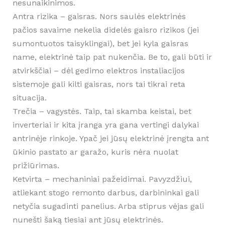
nesunaikinimos.
Antra rizika – gaisras. Nors saulės elektrinės
pačios savaime nekelia didelės gaisro rizikos (jei
sumontuotos taisyklingai), bet jei kyla gaisras
name, elektrinė taip pat nukenčia. Be to, gali būti ir
atvirkščiai – dėl gedimo elektros instaliacijos
sistemoje gali kilti gaisras, nors tai tikrai reta
situacija.
Trečia – vagystės. Taip, tai skamba keistai, bet
inverteriai ir kita įranga yra gana vertingi dalykai
antrinėje rinkoje. Ypač jei jūsų elektrinė įrengta ant
ūkinio pastato ar garažo, kuris nėra nuolat
prižiūrimas.
Ketvirta – mechaniniai pažeidimai. Pavyzdžiui,
atliekant stogo remonto darbus, darbininkai gali
netyčia sugadinti panelius. Arba stiprus vėjas gali
nunešti šaką tiesiai ant jūsų elektrinės.