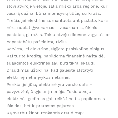
stovi atviroje vietoje, šalia miško arba regione, kur
vasarą dažnai būna intensyvių liūčių su kruša.
Trečia, jei elektrinė sumontuota ant pastato, kuris
nėra nuolat gyvenamas – vasarnamis, ūkinis
pastatas, garažas. Tokiu atveju didesnė vagystės ar
nepastebėtų pažeidimų rizika.
Ketvirta, jei elektrinę įsigijote pasiskolinę pinigus.
Kai turite kreditą, papildoma finansinė našta dėl
sugadintos elektrinės gali būti tikrai skaudi.
Draudimas užtikrina, kad galėsite atstatyti
elektrinę net ir įvykus nelaimei.
Penkta, jei jūsų elektrinė yra verslo dalis –
pavyzdžiui, ūkyje ar įmonėje. Tokiu atveju
elektrinės gedimas gali reikšti ne tik papildomas
išlaidas, bet ir prarastas pajamas.
Ką svarbu žinoti renkantis draudimą?