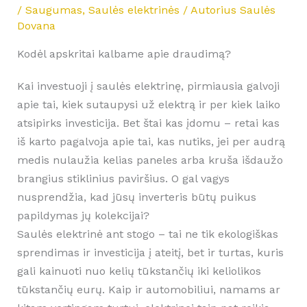
/
Saugumas
,
Saulės elektrinės
/ Autorius
Saulės
Dovana
Kodėl apskritai kalbame apie draudimą?
Kai investuoji į saulės elektrinę, pirmiausia galvoji
apie tai, kiek sutaupysi už elektrą ir per kiek laiko
atsipirks investicija. Bet štai kas įdomu – retai kas
iš karto pagalvoja apie tai, kas nutiks, jei per audrą
medis nulaužia kelias paneles arba kruša išdaužo
brangius stiklinius paviršius. O gal vagys
nusprendžia, kad jūsų inverteris būtų puikus
papildymas jų kolekcijai?
Saulės elektrinė ant stogo – tai ne tik ekologiškas
sprendimas ir investicija į ateitį, bet ir turtas, kuris
gali kainuoti nuo kelių tūkstančių iki keliolikos
tūkstančių eurų. Kaip ir automobiliui, namams ar