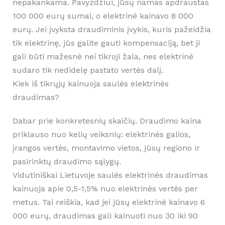
nepakankama. Pavyzdžiui, jūsų namas apdraustas
100 000 eurų sumai, o elektrinė kainavo 8 000
eurų. Jei įvyksta draudiminis įvykis, kuris pažeidžia
tik elektrinę, jūs galite gauti kompensaciją, bet ji
gali būti mažesnė nei tikroji žala, nes elektrinė
sudaro tik nedidelę pastato vertės dalį.
Kiek iš tikrųjų kainuoja saulės elektrinės
draudimas?
Dabar prie konkretesnių skaičių. Draudimo kaina
priklauso nuo kelių veiksnių: elektrinės galios,
įrangos vertės, montavimo vietos, jūsų regiono ir
pasirinktų draudimo sąlygų.
Vidutiniškai Lietuvoje saulės elektrinės draudimas
kainuoja apie 0,5-1,5% nuo elektrinės vertės per
metus. Tai reiškia, kad jei jūsų elektrinė kainavo 6
000 eurų, draudimas gali kainuoti nuo 30 iki 90