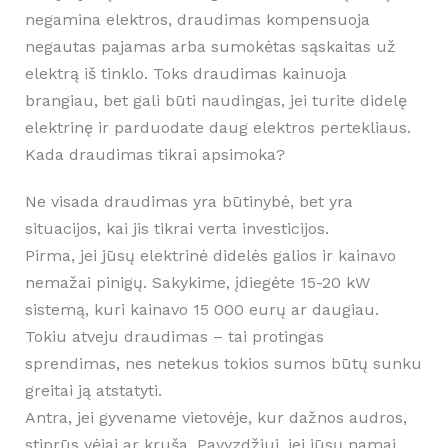
negamina elektros, draudimas kompensuoja
negautas pajamas arba sumokėtas sąskaitas už
elektrą iš tinklo. Toks draudimas kainuoja
brangiau, bet gali būti naudingas, jei turite didelę
elektrinę ir parduodate daug elektros pertekliaus.
Kada draudimas tikrai apsimoka?
Ne visada draudimas yra būtinybė, bet yra
situacijos, kai jis tikrai verta investicijos.
Pirma, jei jūsų elektrinė didelės galios ir kainavo
nemažai pinigų. Sakykime, įdiegėte 15-20 kW
sistemą, kuri kainavo 15 000 eurų ar daugiau.
Tokiu atveju draudimas – tai protingas
sprendimas, nes netekus tokios sumos būtų sunku
greitai ją atstatyti.
Antra, jei gyvename vietovėje, kur dažnos audros,
stiprūs vėjai ar kruša. Pavyzdžiui, jei jūsų namai