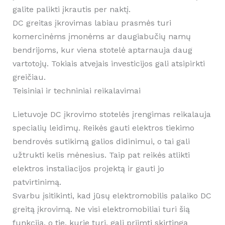
galite palikti įkrautis per naktį.
DC greitas įkrovimas labiau prasmės turi
komercinėms įmonėms ar daugiabučių namų
bendrijoms, kur viena stotelė aptarnauja daug
vartotojų. Tokiais atvejais investicijos gali atsipirkti
greičiau.
Teisiniai ir techniniai reikalavimai
Lietuvoje DC įkrovimo stotelės įrengimas reikalauja
specialių leidimų. Reikės gauti elektros tiekimo
bendrovės sutikimą galios didinimui, o tai gali
užtrukti kelis mėnesius. Taip pat reikės atlikti
elektros instaliacijos projektą ir gauti jo
patvirtinimą.
Svarbu įsitikinti, kad jūsų elektromobilis palaiko DC
greitą įkrovimą. Ne visi elektromobiliai turi šią
funkciją, o tie, kurie turi, gali priimti skirtingą