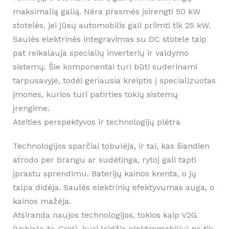
maksimalią galią. Nėra prasmės įsirengti 50 kW
stotelės, jei jūsų automobilis gali priimti tik 25 kW.
Saulės elektrinės integravimas su DC stotele taip
pat reikalauja specialių inverterių ir valdymo
sistemų. Šie komponentai turi būti suderinami
tarpusavyje, todėl geriausia kreiptis į specializuotas
įmones, kurios turi patirties tokių sistemų
įrengime.
Ateities perspektyvos ir technologijų plėtra
Technologijos sparčiai tobulėja, ir tai, kas šiandien
atrodo per brangu ar sudėtinga, rytoj gali tapti
įprastu sprendimu. Baterijų kainos krenta, o jų
talpa didėja. Saulės elektrinių efektyvumas auga, o
kainos mažėja.
Atsiranda naujos technologijos, tokios kaip V2G
(Vehicle-to-Grid), kuri leidžia elektromobiliui ne tik