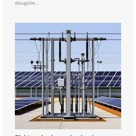
daugybe…