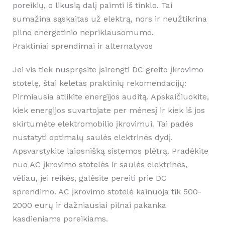
poreikių, o likusią dalį paimti iš tinklo. Tai
sumažina sąskaitas už elektrą, nors ir neužtikrina
pilno energetinio nepriklausomumo.
Praktiniai sprendimai ir alternatyvos
Jei vis tiek nuspręsite įsirengti DC greito įkrovimo
stotelę, štai keletas praktinių rekomendacijų:
Pirmiausia atlikite energijos auditą. Apskaičiuokite,
kiek energijos suvartojate per mėnesį ir kiek iš jos
skirtumėte elektromobilio įkrovimui. Tai padės
nustatyti optimalų saulės elektrinės dydį.
Apsvarstykite laipsnišką sistemos plėtrą. Pradėkite
nuo AC įkrovimo stotelės ir saulės elektrinės,
vėliau, jei reikės, galėsite pereiti prie DC
sprendimo. AC įkrovimo stotelė kainuoja tik 500-
2000 eurų ir dažniausiai pilnai pakanka
kasdieniams poreikiams.