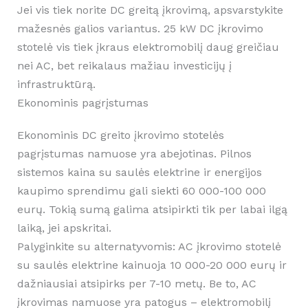
Jei vis tiek norite DC greitą įkrovimą, apsvarstykite
mažesnės galios variantus. 25 kW DC įkrovimo
stotelė vis tiek įkraus elektromobilį daug greičiau
nei AC, bet reikalaus mažiau investicijų į
infrastruktūrą.
Ekonominis pagrįstumas
Ekonominis DC greito įkrovimo stotelės
pagrįstumas namuose yra abejotinas. Pilnos
sistemos kaina su saulės elektrine ir energijos
kaupimo sprendimu gali siekti 60 000-100 000
eurų. Tokią sumą galima atsipirkti tik per labai ilgą
laiką, jei apskritai.
Palyginkite su alternatyvomis: AC įkrovimo stotelė
su saulės elektrine kainuoja 10 000-20 000 eurų ir
dažniausiai atsipirks per 7-10 metų. Be to, AC
įkrovimas namuose yra patogus – elektromobilį