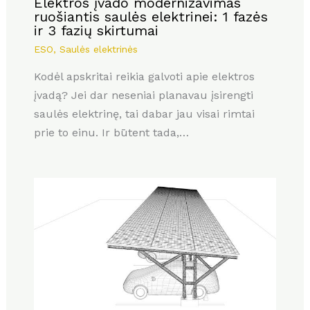
Elektros įvado modernizavimas
ruošiantis saulės elektrinei: 1 fazės
ir 3 fazių skirtumai
ESO
,
Saulės elektrinės
Kodėl apskritai reikia galvoti apie elektros
įvadą? Jei dar neseniai planavau įsirengti
saulės elektrinę, tai dabar jau visai rimtai
prie to einu. Ir būtent tada,…