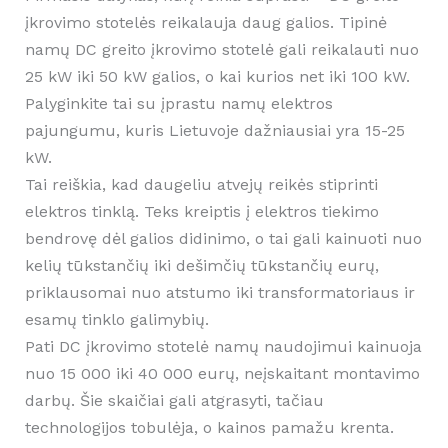
įkrovimo stotelės reikalauja daug galios. Tipinė
namų DC greito įkrovimo stotelė gali reikalauti nuo
25 kW iki 50 kW galios, o kai kurios net iki 100 kW.
Palyginkite tai su įprastu namų elektros
pajungumu, kuris Lietuvoje dažniausiai yra 15-25
kW.
Tai reiškia, kad daugeliu atvejų reikės stiprinti
elektros tinklą. Teks kreiptis į elektros tiekimo
bendrovę dėl galios didinimo, o tai gali kainuoti nuo
kelių tūkstančių iki dešimčių tūkstančių eurų,
priklausomai nuo atstumo iki transformatoriaus ir
esamų tinklo galimybių.
Pati DC įkrovimo stotelė namų naudojimui kainuoja
nuo 15 000 iki 40 000 eurų, neįskaitant montavimo
darbų. Šie skaičiai gali atgrasyti, tačiau
technologijos tobulėja, o kainos pamažu krenta.