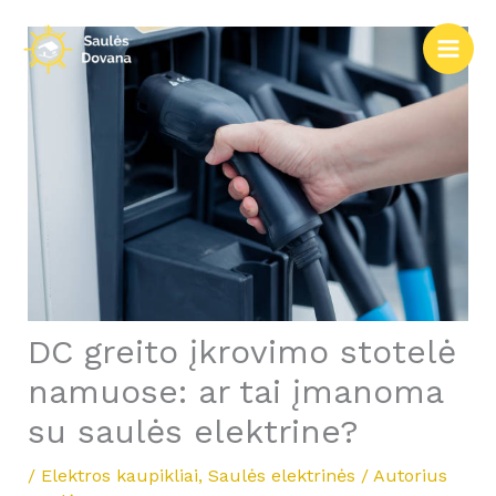
Pereiti
prie
turinio
DC greito įkrovimo stotelė
namuose: ar tai įmanoma
su saulės elektrine?
/
Elektros kaupikliai
,
Saulės elektrinės
/ Autorius