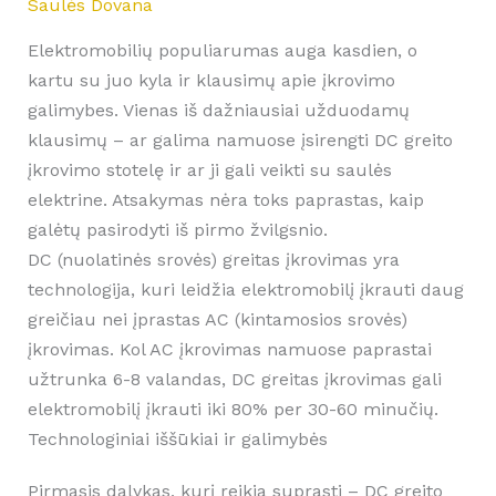
Saulės Dovana
Elektromobilių populiarumas auga kasdien, o
kartu su juo kyla ir klausimų apie įkrovimo
galimybes. Vienas iš dažniausiai užduodamų
klausimų – ar galima namuose įsirengti DC greito
įkrovimo stotelę ir ar ji gali veikti su saulės
elektrine. Atsakymas nėra toks paprastas, kaip
galėtų pasirodyti iš pirmo žvilgsnio.
DC (nuolatinės srovės) greitas įkrovimas yra
technologija, kuri leidžia elektromobilį įkrauti daug
greičiau nei įprastas AC (kintamosios srovės)
įkrovimas. Kol AC įkrovimas namuose paprastai
užtrunka 6-8 valandas, DC greitas įkrovimas gali
elektromobilį įkrauti iki 80% per 30-60 minučių.
Technologiniai iššūkiai ir galimybės
Pirmasis dalykas, kurį reikia suprasti – DC greito