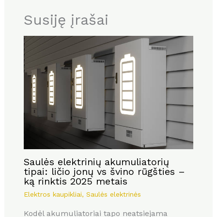
Susiję įrašai
Saulės elektrinių akumuliatorių
tipai: ličio jonų vs švino rūgšties –
ką rinktis 2025 metais
Elektros kaupikliai
,
Saulės elektrinės
Kodėl akumuliatoriai tapo neatsiejama