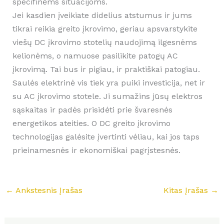
specifinėms situacijoms.
Jei kasdien įveikiate didelius atstumus ir jums
tikrai reikia greito įkrovimo, geriau apsvarstykite
viešų DC įkrovimo stotelių naudojimą ilgesnėms
kelionėms, o namuose pasilikite patogų AC
įkrovimą. Tai bus ir pigiau, ir praktiškai patogiau.
Saulės elektrinė vis tiek yra puiki investicija, net ir
su AC įkrovimo stotele. Ji sumažins jūsų elektros
sąskaitas ir padės prisidėti prie švaresnės
energetikos ateities. O DC greito įkrovimo
technologijas galėsite įvertinti vėliau, kai jos taps
prieinamesnės ir ekonomiškai pagrįstesnės.
←
Ankstesnis Įrašas
Kitas Įrašas
→