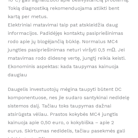
Tokią diagnostiką rekomenduojama atlikti bent
kartą per metus.
Elektriniai matavimai taip pat atskleidžia daug
informacijos. Padidėjęs kontaktų pasipriešinimas
rodo apie jų blogėjančią būklę. Normalus MC4
jungties pasipriešinimas neturi viršyti 0,5 mΩ. Jei
matavimas rodo didesnę vertę, jungtį reikia keisti.
Ekonominis aspektas: kada taupymas kainuoja
daugiau
Daugelis investuotojų mėgina taupyti būtent DC
komponentuose, nes jie sudaro santykinai nedidelę
sistemos dalį. Tačiau toks taupymas dažnai
atsirūgsta vėliau. Prastos kokybės MC4 jungtis
kainuoja apie 0,50 euro, o kokybiška – apie 2
eurus. Skirtumas nedidelis, tačiau pasekmės gali