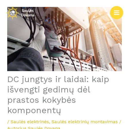
Pereiti
prie
turinio
DC jungtys ir laidai: kaip
išvengti gedimų dėl
prastos kokybės
komponentų
/
Saulės elektrinės
,
Saulės elektrinių montavimas
/
Autorius
Saulės Dovana