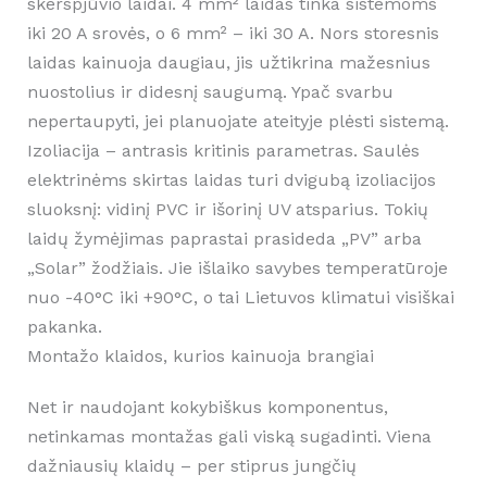
skerspjūvio laidai. 4 mm² laidas tinka sistemoms
iki 20 A srovės, o 6 mm² – iki 30 A. Nors storesnis
laidas kainuoja daugiau, jis užtikrina mažesnius
nuostolius ir didesnį saugumą. Ypač svarbu
nepertaupyti, jei planuojate ateityje plėsti sistemą.
Izoliacija – antrasis kritinis parametras. Saulės
elektrinėms skirtas laidas turi dvigubą izoliacijos
sluoksnį: vidinį PVC ir išorinį UV atsparius. Tokių
laidų žymėjimas paprastai prasideda „PV” arba
„Solar” žodžiais. Jie išlaiko savybes temperatūroje
nuo -40°C iki +90°C, o tai Lietuvos klimatui visiškai
pakanka.
Montažo klaidos, kurios kainuoja brangiai
Net ir naudojant kokybiškus komponentus,
netinkamas montažas gali viską sugadinti. Viena
dažniausių klaidų – per stiprus jungčių