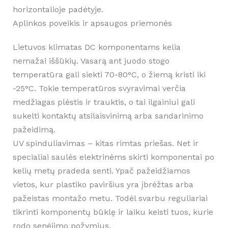
horizontalioje padėtyje.
Aplinkos poveikis ir apsaugos priemonės
Lietuvos klimatas DC komponentams kelia
nemažai iššūkių. Vasarą ant juodo stogo
temperatūra gali siekti 70-80°C, o žiemą kristi iki
-25°C. Tokie temperatūros svyravimai verčia
medžiagas plėstis ir trauktis, o tai ilgainiui gali
sukelti kontaktų atsilaisvinimą arba sandarinimo
pažeidimą.
UV spinduliavimas – kitas rimtas priešas. Net ir
specialiai saulės elektrinėms skirti komponentai po
kelių metų pradeda senti. Ypač pažeidžiamos
vietos, kur plastiko paviršius yra įbrėžtas arba
pažeistas montažo metu. Todėl svarbu reguliariai
tikrinti komponentų būklę ir laiku keisti tuos, kurie
rodo senėjimo požymius.