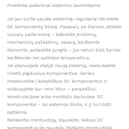
Praktiniai patarimai sistemos savininkams
Jei jau turite saulės elektrinę, reguliariai tikrinkite
DC komponentų būklę. Pavasarį, po žiemos, atlikite
vizualų patikrinimą – ieškokite įtrūkimų,
mechaninių pažeidimų. Vasarą, karštomis
dienomis, palieskite jungtis – jos neturi būti žymiai
karštesnės nei aplinkos temperatūra.
Jei planuojate statyti naują sistemą, neskubėkite
rinktis pigiausius komponentus. Geriau
investuokite į kokybiškus DC komponentus ir
sutaupykite kur nors kitur – pavyzdžiui,
konstrukcijose arba montažo darbuose. DC
komponentai – tai sistemos širdis, ir ji turi būti
patikima.
Renkantis montuotoją, klauskite, kokius DC
komponentus jie naudoja. Patikimi montuotojai