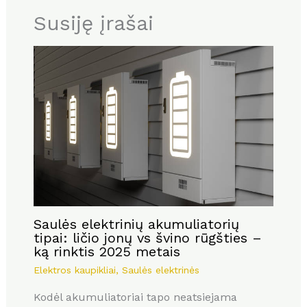
Susiję įrašai
Saulės elektrinių akumuliatorių
tipai: ličio jonų vs švino rūgšties –
ką rinktis 2025 metais
Elektros kaupikliai
,
Saulės elektrinės
Kodėl akumuliatoriai tapo neatsiejama