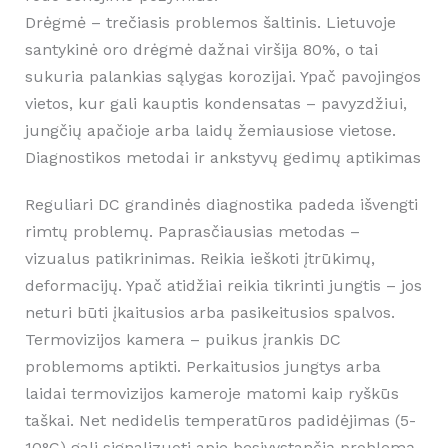
Drėgmė – trečiasis problemos šaltinis. Lietuvoje
santykinė oro drėgmė dažnai viršija 80%, o tai
sukuria palankias sąlygas korozijai. Ypač pavojingos
vietos, kur gali kauptis kondensatas – pavyzdžiui,
jungčių apačioje arba laidų žemiausiose vietose.
Diagnostikos metodai ir ankstyvų gedimų aptikimas
Reguliari DC grandinės diagnostika padeda išvengti
rimtų problemų. Paprasčiausias metodas –
vizualus patikrinimas. Reikia ieškoti įtrūkimų,
deformacijų. Ypač atidžiai reikia tikrinti jungtis – jos
neturi būti įkaitusios arba pasikeitusios spalvos.
Termovizijos kamera – puikus įrankis DC
problemoms aptikti. Perkaitusios jungtys arba
laidai termovizijos kameroje matomi kaip ryškūs
taškai. Net nedidelis temperatūros padidėjimas (5-
10°C) gali signalizuoti apie besivystančią problemą.