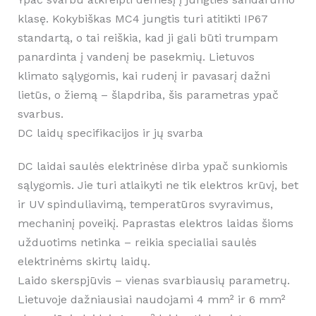
klasę. Kokybiškas MC4 jungtis turi atitikti IP67
standartą, o tai reiškia, kad ji gali būti trumpam
panardinta į vandenį be pasekmių. Lietuvos
klimato sąlygomis, kai rudenį ir pavasarį dažni
lietūs, o žiemą – šlapdriba, šis parametras ypač
svarbus.
DC laidų specifikacijos ir jų svarba
DC laidai saulės elektrinėse dirba ypač sunkiomis
sąlygomis. Jie turi atlaikyti ne tik elektros krūvį, bet
ir UV spinduliavimą, temperatūros svyravimus,
mechaninį poveikį. Paprastas elektros laidas šioms
užduotims netinka – reikia specialiai saulės
elektrinėms skirtų laidų.
Laido skerspjūvis – vienas svarbiausių parametrų.
Lietuvoje dažniausiai naudojami 4 mm² ir 6 mm²