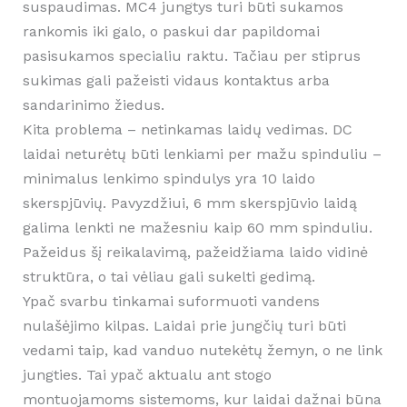
suspaudimas. MC4 jungtys turi būti sukamos
rankomis iki galo, o paskui dar papildomai
pasisukamos specialiu raktu. Tačiau per stiprus
sukimas gali pažeisti vidaus kontaktus arba
sandarinimo žiedus.
Kita problema – netinkamas laidų vedimas. DC
laidai neturėtų būti lenkiami per mažu spinduliu –
minimalus lenkimo spindulys yra 10 laido
skerspjūvių. Pavyzdžiui, 6 mm skerspjūvio laidą
galima lenkti ne mažesniu kaip 60 mm spinduliu.
Pažeidus šį reikalavimą, pažeidžiama laido vidinė
struktūra, o tai vėliau gali sukelti gedimą.
Ypač svarbu tinkamai suformuoti vandens
nulašėjimo kilpas. Laidai prie jungčių turi būti
vedami taip, kad vanduo nutekėtų žemyn, o ne link
jungties. Tai ypač aktualu ant stogo
montuojamoms sistemoms, kur laidai dažnai būna