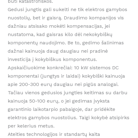
būti katastrofiškos.
Gedusi jungtis gali sukelti ne tik elektros gamybos
nuostolių, bet ir gaisrą. Draudimo kompanijos vis
dažniau atsisako mokėti kompensacijas, jei
nustatoma, kad gaisras kilo dėl nekokybiškų
komponentų naudojimo. Be to, gedimo šalinimas
dažnai kainuoja daug daugiau nei pradinė
investicija į kokybiškus komponentus.
Apskaičiuokime konkrečiai: 10 kW sistemos DC
komponentai (jungtys ir laidai) kokybiški kainuoja
apie 200-300 eurų daugiau nei pigūs analogai.
Tačiau vienos gedusios jungties keitimas su darbu
kainuoja 50-100 eurų, o jei gedimas įvyksta
garantinio laikotarpio pabaigoje, dar pridėkite
elektros gamybos nuostolius. Taigi kokybė atsipirks
per kelerius metus.
Ateities technologijos ir standartų kaita