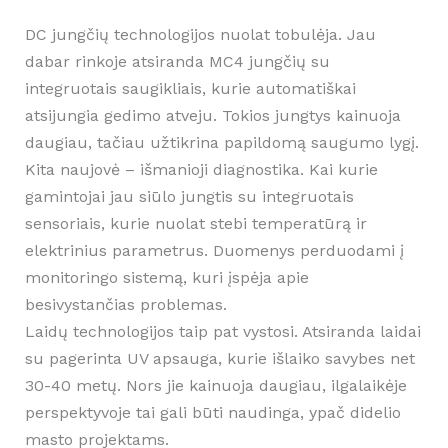
DC jungčių technologijos nuolat tobulėja. Jau
dabar rinkoje atsiranda MC4 jungčių su
integruotais saugikliais, kurie automatiškai
atsijungia gedimo atveju. Tokios jungtys kainuoja
daugiau, tačiau užtikrina papildomą saugumo lygį.
Kita naujovė – išmanioji diagnostika. Kai kurie
gamintojai jau siūlo jungtis su integruotais
sensoriais, kurie nuolat stebi temperatūrą ir
elektrinius parametrus. Duomenys perduodami į
monitoringo sistemą, kuri įspėja apie
besivystančias problemas.
Laidų technologijos taip pat vystosi. Atsiranda laidai
su pagerinta UV apsauga, kurie išlaiko savybes net
30-40 metų. Nors jie kainuoja daugiau, ilgalaikėje
perspektyvoje tai gali būti naudinga, ypač didelio
masto projektams.