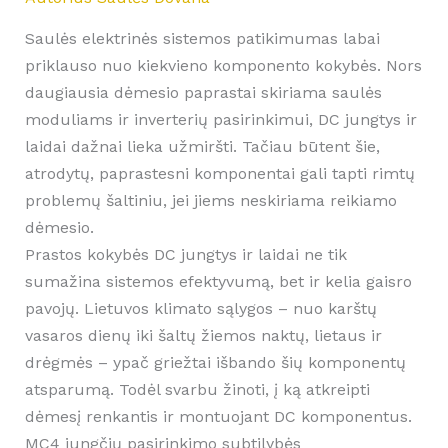
Saulės elektrinės sistemos patikimumas labai
priklauso nuo kiekvieno komponento kokybės. Nors
daugiausia dėmesio paprastai skiriama saulės
moduliams ir inverterių pasirinkimui, DC jungtys ir
laidai dažnai lieka užmiršti. Tačiau būtent šie,
atrodytų, paprastesni komponentai gali tapti rimtų
problemų šaltiniu, jei jiems neskiriama reikiamo
dėmesio.
Prastos kokybės DC jungtys ir laidai ne tik
sumažina sistemos efektyvumą, bet ir kelia gaisro
pavojų. Lietuvos klimato sąlygos – nuo karštų
vasaros dienų iki šaltų žiemos naktų, lietaus ir
drėgmės – ypač griežtai išbando šių komponentų
atsparumą. Todėl svarbu žinoti, į ką atkreipti
dėmesį renkantis ir montuojant DC komponentus.
MC4 jungčių pasirinkimo subtilybės