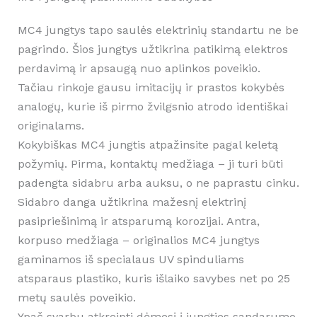
MC4 jungtys tapo saulės elektrinių standartu ne be
pagrindo. Šios jungtys užtikrina patikimą elektros
perdavimą ir apsaugą nuo aplinkos poveikio.
Tačiau rinkoje gausu imitacijų ir prastos kokybės
analogų, kurie iš pirmo žvilgsnio atrodo identiškai
originalams.
Kokybiškas MC4 jungtis atpažinsite pagal keletą
požymių. Pirma, kontaktų medžiaga – ji turi būti
padengta sidabru arba auksu, o ne paprastu cinku.
Sidabro danga užtikrina mažesnį elektrinį
pasipriešinimą ir atsparumą korozijai. Antra,
korpuso medžiaga – originalios MC4 jungtys
gaminamos iš specialaus UV spinduliams
atsparaus plastiko, kuris išlaiko savybes net po 25
metų saulės poveikio.
Ypač svarbu atkreipti dėmesį į jungties sandarumo