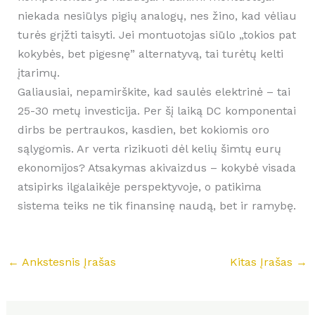
niekada nesiūlys pigių analogų, nes žino, kad vėliau
turės grįžti taisyti. Jei montuotojas siūlo „tokios pat
kokybės, bet pigesnę” alternatyvą, tai turėtų kelti
įtarimų.
Galiausiai, nepamirškite, kad saulės elektrinė – tai
25-30 metų investicija. Per šį laiką DC komponentai
dirbs be pertraukos, kasdien, bet kokiomis oro
sąlygomis. Ar verta rizikuoti dėl kelių šimtų eurų
ekonomijos? Atsakymas akivaizdus – kokybė visada
atsipirks ilgalaikėje perspektyvoje, o patikima
sistema teiks ne tik finansinę naudą, bet ir ramybę.
←
Ankstesnis Įrašas
Kitas Įrašas
→