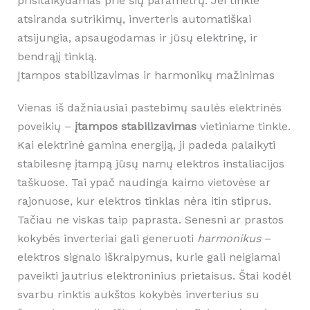
prisitaikydamas prie šių parametrų. Jei tinkle
atsiranda sutrikimų, inverteris automatiškai
atsijungia, apsaugodamas ir jūsų elektrinę, ir
bendrąjį tinklą.
Įtampos stabilizavimas ir harmonikų mažinimas
Vienas iš dažniausiai pastebimų saulės elektrinės
poveikių –
įtampos stabilizavimas
vietiniame tinkle.
Kai elektrinė gamina energiją, ji padeda palaikyti
stabilesnę įtampą jūsų namų elektros instaliacijos
taškuose. Tai ypač naudinga kaimo vietovėse ar
rajonuose, kur elektros tinklas nėra itin stiprus.
Tačiau ne viskas taip paprasta. Senesni ar prastos
kokybės inverteriai gali generuoti
harmonikus
–
elektros signalo iškraipymus, kurie gali neigiamai
paveikti jautrius elektroninius prietaisus. Štai kodėl
svarbu rinktis aukštos kokybės inverterius su