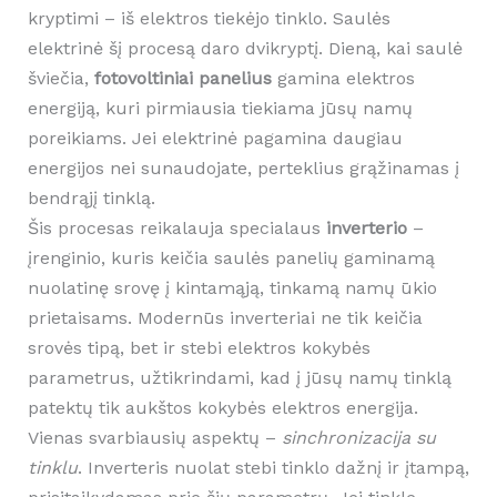
kryptimi – iš elektros tiekėjo tinklo. Saulės
elektrinė šį procesą daro dvikryptį. Dieną, kai saulė
šviečia,
fotovoltiniai panelius
gamina elektros
energiją, kuri pirmiausia tiekiama jūsų namų
poreikiams. Jei elektrinė pagamina daugiau
energijos nei sunaudojate, perteklius grąžinamas į
bendrąjį tinklą.
Šis procesas reikalauja specialaus
inverterio
–
įrenginio, kuris keičia saulės panelių gaminamą
nuolatinę srovę į kintamąją, tinkamą namų ūkio
prietaisams. Modernūs inverteriai ne tik keičia
srovės tipą, bet ir stebi elektros kokybės
parametrus, užtikrindami, kad į jūsų namų tinklą
patektų tik aukštos kokybės elektros energija.
Vienas svarbiausių aspektų –
sinchronizacija su
tinklu
. Inverteris nuolat stebi tinklo dažnį ir įtampą,