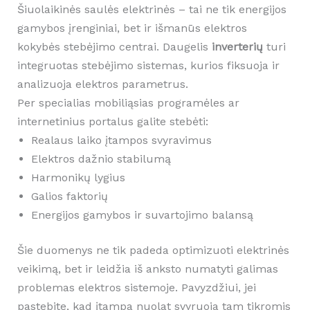
Šiuolaikinės saulės elektrinės – tai ne tik energijos
gamybos įrenginiai, bet ir išmanūs elektros
kokybės stebėjimo centrai. Daugelis
inverterių
turi
integruotas stebėjimo sistemas, kurios fiksuoja ir
analizuoja elektros parametrus.
Per specialias mobiliąsias programėles ar
internetinius portalus galite stebėti:
Realaus laiko įtampos svyravimus
Elektros dažnio stabilumą
Harmonikų lygius
Galios faktorių
Energijos gamybos ir suvartojimo balansą
Šie duomenys ne tik padeda optimizuoti elektrinės
veikimą, bet ir leidžia iš anksto numatyti galimas
problemas elektros sistemoje. Pavyzdžiui, jei
pastebite, kad įtampa nuolat svyruoja tam tikromis