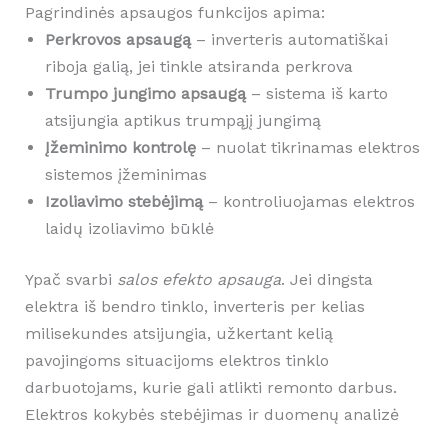
Pagrindinės apsaugos funkcijos apima:
Perkrovos apsaugą
– inverteris automatiškai
riboja galią, jei tinkle atsiranda perkrova
Trumpo jungimo apsaugą
– sistema iš karto
atsijungia aptikus trumpąjį jungimą
Įžeminimo kontrolę
– nuolat tikrinamas elektros
sistemos įžeminimas
Izoliavimo stebėjimą
– kontroliuojamas elektros
laidų izoliavimo būklė
Ypač svarbi
salos efekto apsauga
. Jei dingsta
elektra iš bendro tinklo, inverteris per kelias
milisekundes atsijungia, užkertant kelią
pavojingoms situacijoms elektros tinklo
darbuotojams, kurie gali atlikti remonto darbus.
Elektros kokybės stebėjimas ir duomenų analizė