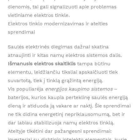
dienomis, tai gali signalizuoti apie problemas
vietiniame elektros tinkle.
Elektros tinklo modernizavimas ir ateities
sprendimai
Saulės elektrinės diegimas dažnai skatina
atnaujinti ir kitas namų elektros sistemos dalis.
Išmanusis elektros skaitiklis
tampa būtinu
elementu, leidžiančiu tiksliai apskaičiuoti tiek
suvartotą, tiek į tinklą grąžintą energiją.
Vis populiarėja
energijos kaupimo sistemos
–
baterijos, kurios kaupia perteklinę saulės energiją
dieną ir atiduoda ją vakare ar naktį. Šie sprendimai
ne tik didina energetinį nepriklausomumą, bet ir
dar labiau stabilizuoja namų elektros tinklą.
Ateityje tikėtini dar pažangesni sprendimai:
inverteriai su dirbtinio intelekto elementais, kurie