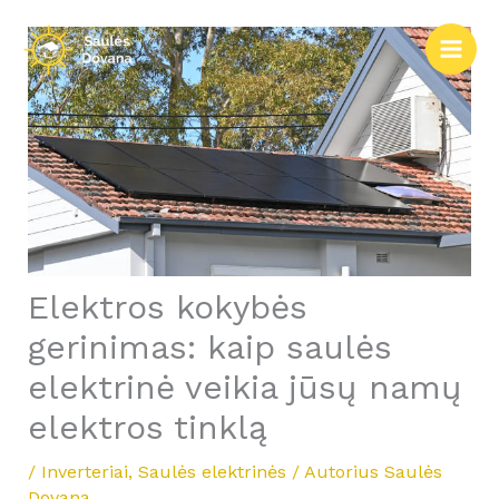
Pereiti
prie
turinio
Elektros kokybės
gerinimas: kaip saulės
elektrinė veikia jūsų namų
elektros tinklą
/
Inverteriai
,
Saulės elektrinės
/ Autorius
Saulės
Dovana