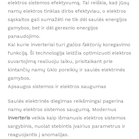
elektros sistemos efektyvumą. Tai reiškia, kad jūsų
namų elektros tinklas dirbs efektyviau, o elektros
sąskaitos gali sumažėti ne tik dėl saulės energijos
gamybos, bet ir dėl geresnio energijos
panaudojimo.
Kai kurie inverteriai turi
galios faktorių
koregavimo
funkciją. Ši technologija leidžia optimizuoti elektros
suvartojimą realiuoju laiku, prisitaikant prie
kintančių namų ūkio poreikių ir saulės elektrinės
gamybos.
Apsaugos sistemos ir elektros saugumas
Saulės elektrinės diegimas reikšmingai pagerina
namų elektros sistemos saugumą. Modernus
inverteris
veikia kaip išmanusis elektros sistemos
sargybinis, nuolat stebintis įvairius parametrus ir
reaguojantis į anomalijas.