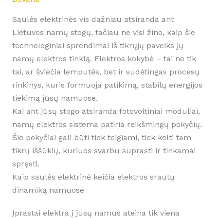
Saulės elektrinės vis dažniau atsiranda ant
Lietuvos namų stogų, tačiau ne visi žino, kaip šie
technologiniai sprendimai iš tikrųjų paveiks jų
namų elektros tinklą. Elektros kokybė – tai ne tik
tai, ar šviečia lemputės, bet ir sudėtingas procesų
rinkinys, kuris formuoja patikimą, stabilų energijos
tiekimą jūsų namuose.
Kai ant jūsų stogo atsiranda fotovoltiniai moduliai,
namų elektros sistema patiria reikšmingų pokyčių.
Šie pokyčiai gali būti tiek teigiami, tiek kelti tam
tikrų iššūkių, kuriuos svarbu suprasti ir tinkamai
spręsti.
Kaip saulės elektrinė keičia elektros srautų
dinamiką namuose
Įprastai elektra į jūsų namus ateina tik viena