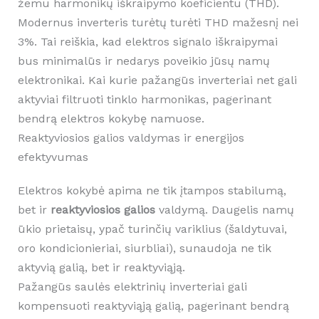
žemu harmonikų iškraipymo koeficientu (THD).
Modernus inverteris turėtų turėti THD mažesnį nei
3%. Tai reiškia, kad elektros signalo iškraipymai
bus minimalūs ir nedarys poveikio jūsų namų
elektronikai. Kai kurie pažangūs inverteriai net gali
aktyviai filtruoti tinklo harmonikas, pagerinant
bendrą elektros kokybę namuose.
Reaktyviosios galios valdymas ir energijos
efektyvumas
Elektros kokybė apima ne tik įtampos stabilumą,
bet ir
reaktyviosios galios
valdymą. Daugelis namų
ūkio prietaisų, ypač turinčių variklius (šaldytuvai,
oro kondicionieriai, siurbliai), sunaudoja ne tik
aktyvią galią, bet ir reaktyviąją.
Pažangūs saulės elektrinių inverteriai gali
kompensuoti reaktyviąją galią, pagerinant bendrą