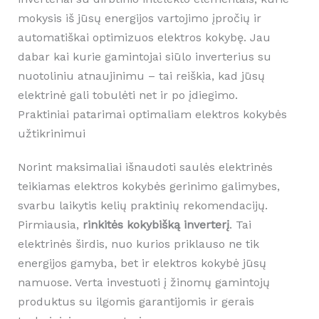
mokysis iš jūsų energijos vartojimo įpročių ir
automatiškai optimizuos elektros kokybę. Jau
dabar kai kurie gamintojai siūlo inverterius su
nuotoliniu atnaujinimu – tai reiškia, kad jūsų
elektrinė gali tobulėti net ir po įdiegimo.
Praktiniai patarimai optimaliam elektros kokybės
užtikrinimui
Norint maksimaliai išnaudoti saulės elektrinės
teikiamas elektros kokybės gerinimo galimybes,
svarbu laikytis kelių praktinių rekomendacijų.
Pirmiausia,
rinkitės kokybišką inverterį
. Tai
elektrinės širdis, nuo kurios priklauso ne tik
energijos gamyba, bet ir elektros kokybė jūsų
namuose. Verta investuoti į žinomų gamintojų
produktus su ilgomis garantijomis ir gerais