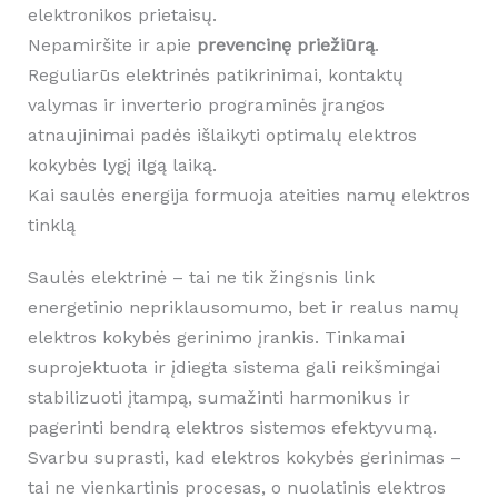
elektronikos prietaisų.
Nepamiršite ir apie
prevencinę priežiūrą
.
Reguliarūs elektrinės patikrinimai, kontaktų
valymas ir inverterio programinės įrangos
atnaujinimai padės išlaikyti optimalų elektros
kokybės lygį ilgą laiką.
Kai saulės energija formuoja ateities namų elektros
tinklą
Saulės elektrinė – tai ne tik žingsnis link
energetinio nepriklausomumo, bet ir realus namų
elektros kokybės gerinimo įrankis. Tinkamai
suprojektuota ir įdiegta sistema gali reikšmingai
stabilizuoti įtampą, sumažinti harmonikus ir
pagerinti bendrą elektros sistemos efektyvumą.
Svarbu suprasti, kad elektros kokybės gerinimas –
tai ne vienkartinis procesas, o nuolatinis elektros