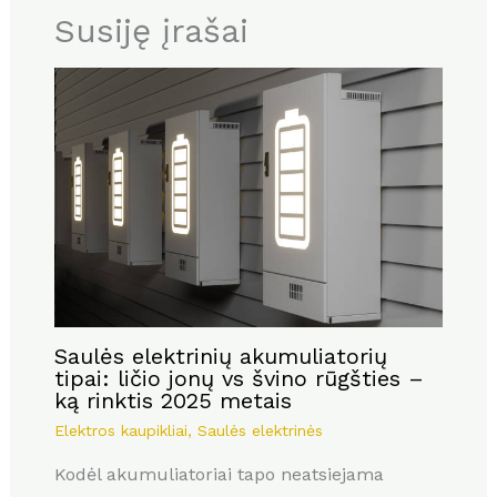
Susiję įrašai
Saulės elektrinių akumuliatorių
tipai: ličio jonų vs švino rūgšties –
ką rinktis 2025 metais
Elektros kaupikliai
,
Saulės elektrinės
Kodėl akumuliatoriai tapo neatsiejama