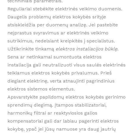
techniniais parametrais.
Reguliariai stebėkite elektrinės veikimo duomenis.
Daugelis problemų elektros kokybės srityje
atsiskleidžia per duomenų analizę. Jei pastebite
neįprastus svyravimus ar elektrinės veikimo
sutrikimus, nedelsiant kreipkitės į specialistus.
Užtikrinkite tinkamą
elektros instaliacijos būklę
.
Sena ar netinkamai sumontuota elektros
instaliacija gali neutralizuoti visus saulės elektrinės
teikiamus elektros kokybės privalumus. Prieš
diegiant elektrinę, verta atnaujinti pagrindinius
elektros sistemos elementus.
Apsvarstykite papildomų elektros kokybės gerinimo
sprendimų diegimą. Įtampos stabilizatoriai,
harmonikų filtrai ar reaktyviosios galios
kompensatoriai gali dar labiau pagerinti elektros
kokybę, ypač jei jūsų namuose yra daug jautrių