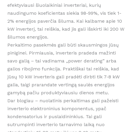
efektyviausi šiuolaikiniai inverteriai, kurių
naudingumo koeficientas siekia 98-99%, vis tiek 1-
2% energijos paverčia šiluma. Kai kalbame apie 10
kW inverterį, tai reiškia, kad jis gali išskirti iki 200 W
šilumos energijos.
Perkaitimo pasekmės gali būti skausmingos jūsų
piniginei. Pirmiausia, inverteris pradeda mažinti
savo galią – tai vadinama „power derating” arba
galios ribojimo funkcija. Praktiškai tai reiškia, kad
jūsų 10 kW inverteris gali pradėti dirbti tik 7-8 kW
galia, taigi prarandate vertingą saulės energijos
gamybą pačiu produktyviausiu dienos metu.
Dar blogiau – nuolatinis perkaitimas gali pažeisti
inverterio elektroninius komponentus, ypač
kondensatorius ir puslaidininkius. Tai gali
sutrumpinti inverterio tarnavimo laiką nuo