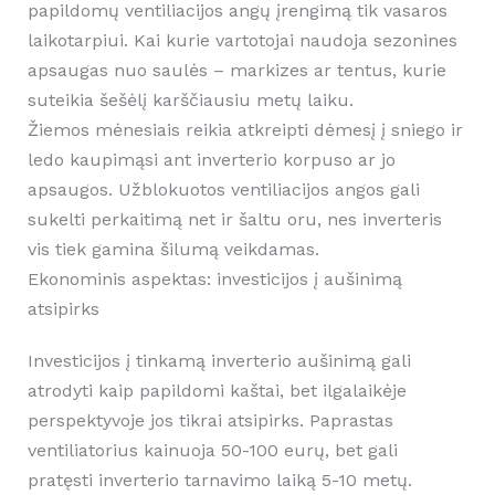
papildomų ventiliacijos angų įrengimą tik vasaros
laikotarpiui. Kai kurie vartotojai naudoja sezonines
apsaugas nuo saulės – markizes ar tentus, kurie
suteikia šešėlį karščiausiu metų laiku.
Žiemos mėnesiais reikia atkreipti dėmesį į sniego ir
ledo kaupimąsi ant inverterio korpuso ar jo
apsaugos. Užblokuotos ventiliacijos angos gali
sukelti perkaitimą net ir šaltu oru, nes inverteris
vis tiek gamina šilumą veikdamas.
Ekonominis aspektas: investicijos į aušinimą
atsipirks
Investicijos į tinkamą inverterio aušinimą gali
atrodyti kaip papildomi kaštai, bet ilgalaikėje
perspektyvoje jos tikrai atsipirks. Paprastas
ventiliatorius kainuoja 50-100 eurų, bet gali
pratęsti inverterio tarnavimo laiką 5-10 metų.