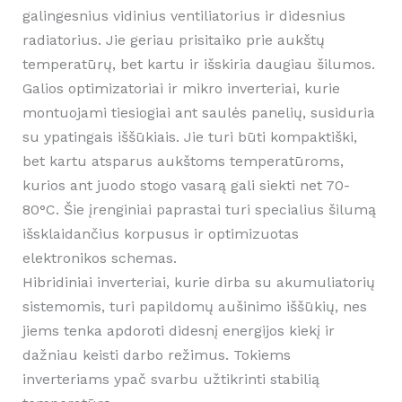
galingesnius vidinius ventiliatorius ir didesnius
radiatorius. Jie geriau prisitaiko prie aukštų
temperatūrų, bet kartu ir išskiria daugiau šilumos.
Galios optimizatoriai ir mikro inverteriai, kurie
montuojami tiesiogiai ant saulės panelių, susiduria
su ypatingais iššūkiais. Jie turi būti kompaktiški,
bet kartu atsparus aukštoms temperatūroms,
kurios ant juodo stogo vasarą gali siekti net 70-
80°C. Šie įrenginiai paprastai turi specialius šilumą
išsklaidančius korpusus ir optimizuotas
elektronikos schemas.
Hibridiniai inverteriai, kurie dirba su akumuliatorių
sistemomis, turi papildomų aušinimo iššūkių, nes
jiems tenka apdoroti didesnį energijos kiekį ir
dažniau keisti darbo režimus. Tokiems
inverteriams ypač svarbu užtikrinti stabilią