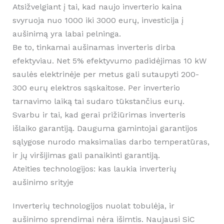
Atsižvelgiant į tai, kad naujo inverterio kaina
svyruoja nuo 1000 iki 3000 eurų, investicija į
aušinimą yra labai pelninga.
Be to, tinkamai aušinamas inverteris dirba
efektyviau. Net 5% efektyvumo padidėjimas 10 kW
saulės elektrinėje per metus gali sutaupyti 200-
300 eurų elektros sąskaitose. Per inverterio
tarnavimo laiką tai sudaro tūkstančius eurų.
Svarbu ir tai, kad gerai prižiūrimas inverteris
išlaiko garantiją. Dauguma gamintojai garantijos
sąlygose nurodo maksimalias darbo temperatūras,
ir jų viršijimas gali panaikinti garantiją.
Ateities technologijos: kas laukia inverterių
aušinimo srityje
Inverterių technologijos nuolat tobulėja, ir
aušinimo sprendimai nėra išimtis. Naujausi SiC