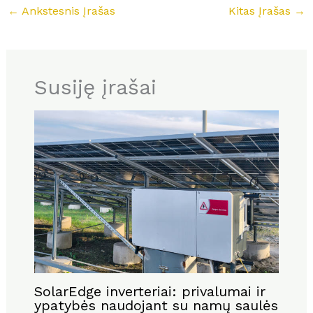
←
Ankstesnis Įrašas
Kitas Įrašas
→
Susiję įrašai
SolarEdge inverteriai: privalumai ir
ypatybės naudojant su namų saulės