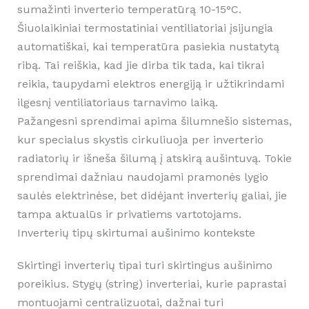
sumažinti inverterio temperatūrą 10-15°C.
Šiuolaikiniai termostatiniai ventiliatoriai įsijungia
automatiškai, kai temperatūra pasiekia nustatytą
ribą. Tai reiškia, kad jie dirba tik tada, kai tikrai
reikia, taupydami elektros energiją ir užtikrindami
ilgesnį ventiliatoriaus tarnavimo laiką.
Pažangesni sprendimai apima šilumnešio sistemas,
kur specialus skystis cirkuliuoja per inverterio
radiatorių ir išneša šilumą į atskirą aušintuvą. Tokie
sprendimai dažniau naudojami pramonės lygio
saulės elektrinėse, bet didėjant inverterių galiai, jie
tampa aktualūs ir privatiems vartotojams.
Inverterių tipų skirtumai aušinimo kontekste
Skirtingi inverterių tipai turi skirtingus aušinimo
poreikius. Stygų (string) inverteriai, kurie paprastai
montuojami centralizuotai, dažnai turi