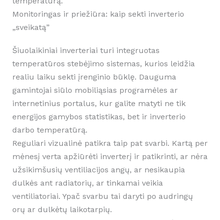
temperatūrą.
Monitoringas ir priežiūra: kaip sekti inverterio
„sveikatą”
Šiuolaikiniai inverteriai turi integruotas
temperatūros stebėjimo sistemas, kurios leidžia
realiu laiku sekti įrenginio būklę. Dauguma
gamintojai siūlo mobiliąsias programėles ar
internetinius portalus, kur galite matyti ne tik
energijos gamybos statistikas, bet ir inverterio
darbo temperatūrą.
Reguliari vizualinė patikra taip pat svarbi. Kartą per
mėnesį verta apžiūrėti inverterį ir patikrinti, ar nėra
užsikimšusių ventiliacijos angų, ar nesikaupia
dulkės ant radiatorių, ar tinkamai veikia
ventiliatoriai. Ypač svarbu tai daryti po audringų
orų ar dulkėtų laikotarpių.