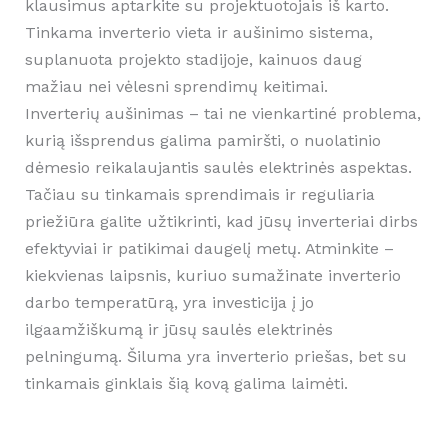
klausimus aptarkite su projektuotojais iš karto.
Tinkama inverterio vieta ir aušinimo sistema,
suplanuota projekto stadijoje, kainuos daug
mažiau nei vėlesni sprendimų keitimai.
Inverterių aušinimas – tai ne vienkartiné problema,
kurią išsprendus galima pamiršti, o nuolatinio
dėmesio reikalaujantis saulės elektrinės aspektas.
Tačiau su tinkamais sprendimais ir reguliaria
priežiūra galite užtikrinti, kad jūsų inverteriai dirbs
efektyviai ir patikimai daugelį metų. Atminkite –
kiekvienas laipsnis, kuriuo sumažinate inverterio
darbo temperatūrą, yra investicija į jo
ilgaamžiškumą ir jūsų saulės elektrinės
pelningumą. Šiluma yra inverterio priešas, bet su
tinkamais ginklais šią kovą galima laimėti.