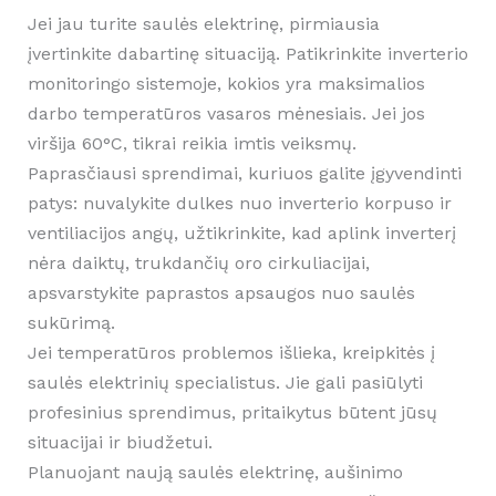
Jei jau turite saulės elektrinę, pirmiausia
įvertinkite dabartinę situaciją. Patikrinkite inverterio
monitoringo sistemoje, kokios yra maksimalios
darbo temperatūros vasaros mėnesiais. Jei jos
viršija 60°C, tikrai reikia imtis veiksmų.
Paprasčiausi sprendimai, kuriuos galite įgyvendinti
patys: nuvalykite dulkes nuo inverterio korpuso ir
ventiliacijos angų, užtikrinkite, kad aplink inverterį
nėra daiktų, trukdančių oro cirkuliacijai,
apsvarstykite paprastos apsaugos nuo saulės
sukūrimą.
Jei temperatūros problemos išlieka, kreipkitės į
saulės elektrinių specialistus. Jie gali pasiūlyti
profesinius sprendimus, pritaikytus būtent jūsų
situacijai ir biudžetui.
Planuojant naują saulės elektrinę, aušinimo