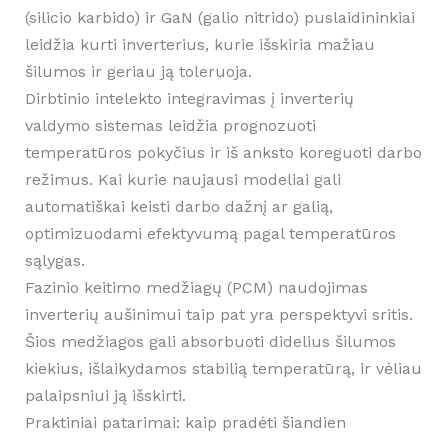
(silicio karbido) ir GaN (galio nitrido) puslaidininkiai
leidžia kurti inverterius, kurie išskiria mažiau
šilumos ir geriau ją toleruoja.
Dirbtinio intelekto integravimas į inverterių
valdymo sistemas leidžia prognozuoti
temperatūros pokyčius ir iš anksto koreguoti darbo
režimus. Kai kurie naujausi modeliai gali
automatiškai keisti darbo dažnį ar galią,
optimizuodami efektyvumą pagal temperatūros
sąlygas.
Fazinio keitimo medžiagų (PCM) naudojimas
inverterių aušinimui taip pat yra perspektyvi sritis.
Šios medžiagos gali absorbuoti didelius šilumos
kiekius, išlaikydamos stabilią temperatūrą, ir vėliau
palaipsniui ją išskirti.
Praktiniai patarimai: kaip pradėti šiandien