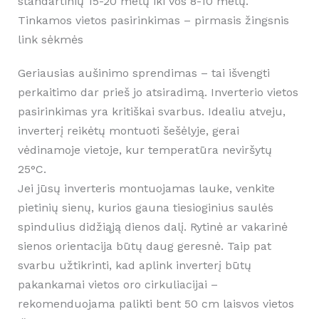
standartinių 15-20 metų iki vos 8-10 metų.
Tinkamos vietos pasirinkimas – pirmasis žingsnis
link sėkmės
Geriausias aušinimo sprendimas – tai išvengti
perkaitimo dar prieš jo atsiradimą. Inverterio vietos
pasirinkimas yra kritiškai svarbus. Idealiu atveju,
inverterį reikėtų montuoti šešėlyje, gerai
vėdinamoje vietoje, kur temperatūra neviršytų
25°C.
Jei jūsų inverteris montuojamas lauke, venkite
pietinių sienų, kurios gauna tiesioginius saulės
spindulius didžiąją dienos dalį. Rytinė ar vakarinė
sienos orientacija būtų daug geresnė. Taip pat
svarbu užtikrinti, kad aplink inverterį būtų
pakankamai vietos oro cirkuliacijai –
rekomenduojama palikti bent 50 cm laisvos vietos