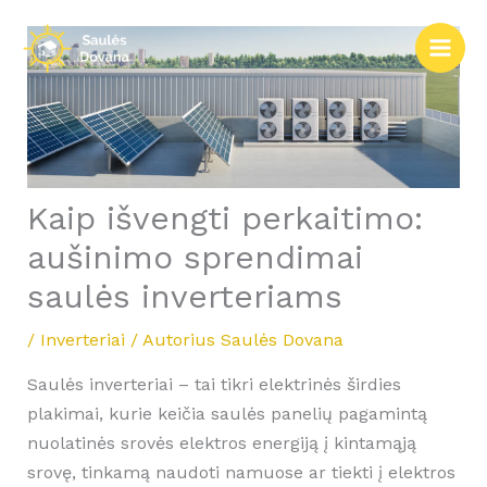
Pereiti
prie
turinio
Kaip išvengti perkaitimo:
aušinimo sprendimai
saulės inverteriams
/
Inverteriai
/ Autorius
Saulės Dovana
Saulės inverteriai – tai tikri elektrinės širdies
plakimai, kurie keičia saulės panelių pagamintą
nuolatinės srovės elektros energiją į kintamąją
srovę, tinkamą naudoti namuose ar tiekti į elektros