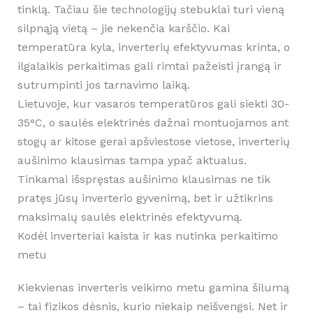
tinklą. Tačiau šie technologijų stebuklai turi vieną
silpnąją vietą – jie nekenčia karščio. Kai
temperatūra kyla, inverterių efektyvumas krinta, o
ilgalaikis perkaitimas gali rimtai pažeisti įrangą ir
sutrumpinti jos tarnavimo laiką.
Lietuvoje, kur vasaros temperatūros gali siekti 30-
35°C, o saulės elektrinės dažnai montuojamos ant
stogų ar kitose gerai apšviestose vietose, inverterių
aušinimo klausimas tampa ypač aktualus.
Tinkamai išspręstas aušinimo klausimas ne tik
pratęs jūsų inverterio gyvenimą, bet ir užtikrins
maksimalų saulės elektrinės efektyvumą.
Kodėl inverteriai kaista ir kas nutinka perkaitimo
metu
Kiekvienas inverteris veikimo metu gamina šilumą
– tai fizikos dėsnis, kurio niekaip neišvengsi. Net ir