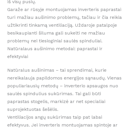
iš visų pusių.
Garaže ar rūsyje montuojamas inverteris paprastai
turi mažiau aušinimo problemų, tačiau ir čia reikia
užtikrinti tinkamą ventiliaciją. Uždaroje patalpoje
besikaupianti šiluma gali sukelti ne mažiau
problemų nei tiesioginiai saulės spinduliai.
Natūralaus aušinimo metodai: paprastai ir
efektyviai
Natūralus aušinimas – tai sprendimai, kurie
nereikalauja papildomos energijos sąnaudų. Vienas
populiariausių metodų – inverterio apsaugos nuo
saulės spindulius sukūrimas. Tai gali būti
paprastas stogelis, markizė ar net specialiai
suprojektuotas šešėlis.
Ventiliacijos angų sukūrimas taip pat labai
efektyvus. Jei inverteris montuojamas spintoje ar