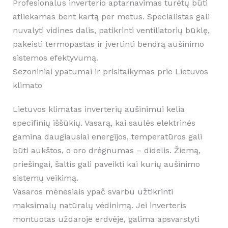
Profesionalus inverterio aptarnavimas turėtų būti
atliekamas bent kartą per metus. Specialistas gali
nuvalyti vidines dalis, patikrinti ventiliatorių būklę,
pakeisti termopastas ir įvertinti bendrą aušinimo
sistemos efektyvumą.
Sezoniniai ypatumai ir prisitaikymas prie Lietuvos
klimato
Lietuvos klimatas inverterių aušinimui kelia
specifinių iššūkių. Vasarą, kai saulės elektrinės
gamina daugiausiai energijos, temperatūros gali
būti aukštos, o oro drėgnumas – didelis. Žiemą,
priešingai, šaltis gali paveikti kai kurių aušinimo
sistemų veikimą.
Vasaros mėnesiais ypač svarbu užtikrinti
maksimalų natūralų vėdinimą. Jei inverteris
montuotas uždaroje erdvėje, galima apsvarstyti