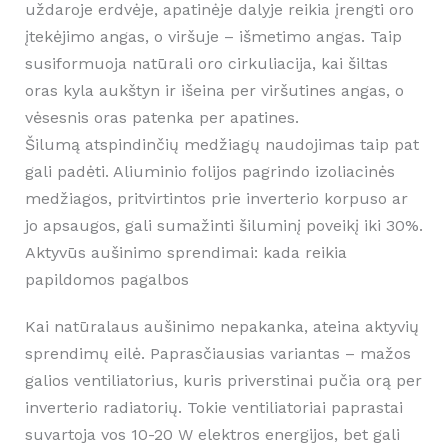
uždaroje erdvėje, apatinėje dalyje reikia įrengti oro
įtekėjimo angas, o viršuje – išmetimo angas. Taip
susiformuoja natūrali oro cirkuliacija, kai šiltas
oras kyla aukštyn ir išeina per viršutines angas, o
vėsesnis oras patenka per apatines.
Šilumą atspindinčių medžiagų naudojimas taip pat
gali padėti. Aliuminio folijos pagrindo izoliacinės
medžiagos, pritvirtintos prie inverterio korpuso ar
jo apsaugos, gali sumažinti šiluminį poveikį iki 30%.
Aktyvūs aušinimo sprendimai: kada reikia
papildomos pagalbos
Kai natūralaus aušinimo nepakanka, ateina aktyvių
sprendimų eilė. Paprasčiausias variantas – mažos
galios ventiliatorius, kuris priverstinai pučia orą per
inverterio radiatorių. Tokie ventiliatoriai paprastai
suvartoja vos 10-20 W elektros energijos, bet gali