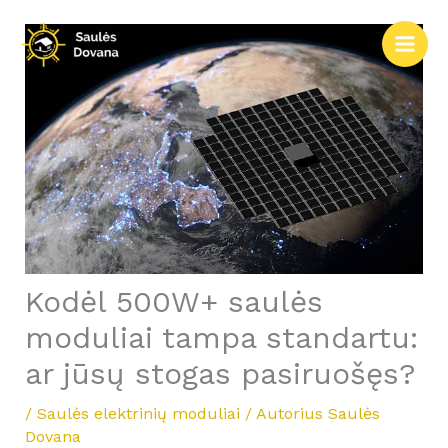
Pereiti
prie
turinio
Kodėl 500W+ saulės
moduliai tampa standartu:
ar jūsų stogas pasiruošęs?
/
Saulės elektrinių moduliai
/ Autorius
Saulės
Dovana