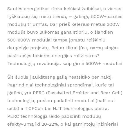
Saulės energetikos rinka keičiasi žaibiškai, o vienas
ryškiausių šių metų trendų – galingų 500W+ saulės
modulių triumfas. Dar prieš kelerius metus 300W
modulis buvo laikomas gana stipriu, o šiandien
500-600W moduliai tampa įprastu reiškiniu
daugelyje projektų. Bet ar tikrai jūsų namų stogas
pasiruošęs tokiems energijos milžinams?
Technologijų revoliucija: kaip gimė 500W+ moduliai
Šis šuolis į aukštesnę galią neatsitiko per naktį.
Pagrindiniai technologiniai sprendimai, kurie tai
įgalino, yra PERC (Passivated Emitter and Rear Cell)
technologija, pusiau padalinti moduliai (half-cut
cells) ir TOPCon bei HJT technologijos plėtra.
PERC technologija leido padidinti modulių
efektyvumą iki 20-22%, o kai gamintojų inžinieriai