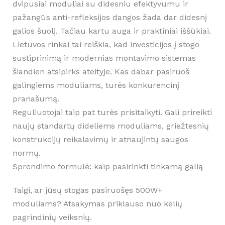
dvipusiai moduliai su didesniu efektyvumu ir
pažangūs anti-refleksijos dangos žada dar didesnį
galios šuolį. Tačiau kartu auga ir praktiniai iššūkiai.
Lietuvos rinkai tai reiškia, kad investicijos į stogo
sustiprinimą ir modernias montavimo sistemas
šiandien atsipirks ateityje. Kas dabar pasiruoš
galingiems moduliams, turės konkurencinį
pranašumą.
Reguliuotojai taip pat turės prisitaikyti. Gali prireikti
naujų standartų dideliems moduliams, griežtesnių
konstrukcijų reikalavimų ir atnaujintų saugos
normų.
Sprendimo formulė: kaip pasirinkti tinkamą galią
Taigi, ar jūsų stogas pasiruošęs 500W+
moduliams? Atsakymas priklauso nuo kelių
pagrindinių veiksnių.