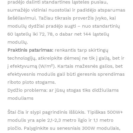
pradėjo dalinti standartines ląsteles pusiau,
sumažėjo vidiniai nuostoliai ir padidėjo atsparumas
šešėliavimui. Tačiau tikrasis proveržis įvyko, kai
modulių dydžiai pradėjo augti – nuo standartinių
60 ląstelių iki 72, 78, o dabar net 144 ląstelių
modulių.
Praktinis patarimas:
renkantis tarp skirtingų
technologijų, atkreipkite dėmesį ne tik į galią, bet ir
į efektyvumą (W/m²). Kartais mažesnės galios, bet
efektyvesnis modulis gali būti geresnis sprendimas
riboto ploto stogams.
Dydžio problema: ar jūsų stogas tiks didžiuliams
moduliams
Štai čia ir slypi pagrindinis iššūkis. Tipiškas 500W+
modulis yra apie 2,1-2,3 metro ilgio ir 1,1 metro
pločio. Palyginkite su senesniais 300W moduliais,