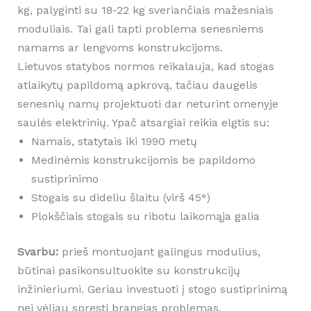
kg, palyginti su 18-22 kg sveriančiais mažesniais
moduliais. Tai gali tapti problema senesniems
namams ar lengvoms konstrukcijoms.
Lietuvos statybos normos reikalauja, kad stogas
atlaikytų papildomą apkrovą, tačiau daugelis
senesnių namų projektuoti dar neturint omenyje
saulės elektrinių. Ypač atsargiai reikia elgtis su:
Namais, statytais iki 1990 metų
Medinėmis konstrukcijomis be papildomo
sustiprinimo
Stogais su dideliu šlaitu (virš 45°)
Plokščiais stogais su ribotu laikomąja galia
Svarbu:
prieš montuojant galingus modulius,
būtinai pasikonsultuokite su konstrukcijų
inžinieriumi. Geriau investuoti į stogo sustiprinimą
nei vėliau spręsti brangias problemas.