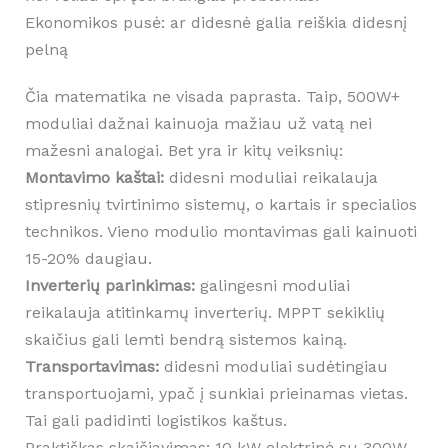
Ekonomikos pusė: ar didesnė galia reiškia didesnį
pelną
Čia matematika ne visada paprasta. Taip, 500W+
moduliai dažnai kainuoja mažiau už vatą nei
mažesni analogai. Bet yra ir kitų veiksnių:
Montavimo kaštai:
didesni moduliai reikalauja
stipresnių tvirtinimo sistemų, o kartais ir specialios
technikos. Vieno modulio montavimas gali kainuoti
15-20% daugiau.
Inverterių parinkimas:
galingesni moduliai
reikalauja atitinkamų inverterių. MPPT sekiklių
skaičius gali lemti bendrą sistemos kainą.
Transportavimas:
didesni moduliai sudėtingiau
transportuojami, ypač į sunkiai prieinamas vietas.
Tai gali padidinti logistikos kaštus.
Praktiškas skaičiavimas: 10 kW elektrinė su 300W