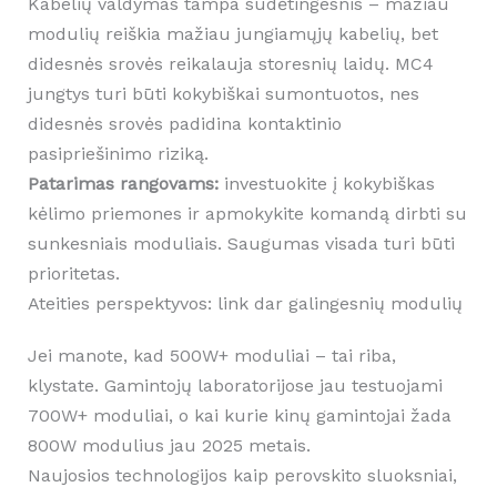
Kabelių valdymas tampa sudėtingesnis – mažiau
modulių reiškia mažiau jungiamųjų kabelių, bet
didesnės srovės reikalauja storesnių laidų. MC4
jungtys turi būti kokybiškai sumontuotos, nes
didesnės srovės padidina kontaktinio
pasipriešinimo riziką.
Patarimas rangovams:
investuokite į kokybiškas
kėlimo priemones ir apmokykite komandą dirbti su
sunkesniais moduliais. Saugumas visada turi būti
prioritetas.
Ateities perspektyvos: link dar galingesnių modulių
Jei manote, kad 500W+ moduliai – tai riba,
klystate. Gamintojų laboratorijose jau testuojami
700W+ moduliai, o kai kurie kinų gamintojai žada
800W modulius jau 2025 metais.
Naujosios technologijos kaip perovskito sluoksniai,