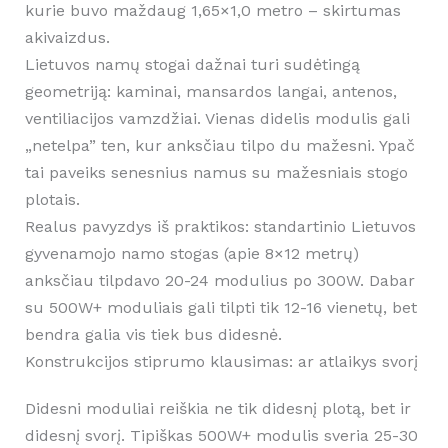
kurie buvo maždaug 1,65×1,0 metro – skirtumas
akivaizdus.
Lietuvos namų stogai dažnai turi sudėtingą
geometriją: kaminai, mansardos langai, antenos,
ventiliacijos vamzdžiai. Vienas didelis modulis gali
„netelpa” ten, kur anksčiau tilpo du mažesni. Ypač
tai paveiks senesnius namus su mažesniais stogo
plotais.
Realus pavyzdys iš praktikos: standartinio Lietuvos
gyvenamojo namo stogas (apie 8×12 metrų)
anksčiau tilpdavo 20-24 modulius po 300W. Dabar
su 500W+ moduliais gali tilpti tik 12-16 vienetų, bet
bendra galia vis tiek bus didesnė.
Konstrukcijos stiprumo klausimas: ar atlaikys svorį
Didesni moduliai reiškia ne tik didesnį plotą, bet ir
didesnį svorį. Tipiškas 500W+ modulis sveria 25-30