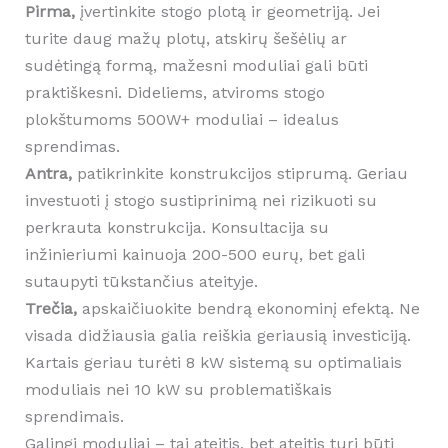
Pirma,
įvertinkite stogo plotą ir geometriją. Jei
turite daug mažų plotų, atskirų šešėlių ar
sudėtingą formą, mažesni moduliai gali būti
praktiškesni. Dideliems, atviroms stogo
plokštumoms 500W+ moduliai – idealus
sprendimas.
Antra,
patikrinkite konstrukcijos stiprumą. Geriau
investuoti į stogo sustiprinimą nei rizikuoti su
perkrauta konstrukcija. Konsultacija su
inžinieriumi kainuoja 200-500 eurų, bet gali
sutaupyti tūkstančius ateityje.
Trečia,
apskaičiuokite bendrą ekonominį efektą. Ne
visada didžiausia galia reiškia geriausią investiciją.
Kartais geriau turėti 8 kW sistemą su optimaliais
moduliais nei 10 kW su problematiškais
sprendimais.
Galingi moduliai – tai ateitis, bet ateitis turi būti