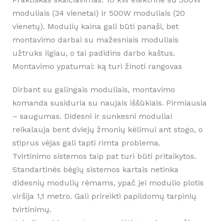
moduliais (34 vienetai) ir 500W moduliais (20
vienetų). Modulių kaina gali būti panaši, bet
montavimo darbai su mažesniais moduliais
užtruks ilgiau, o tai padidins darbo kaštus.
Montavimo ypatumai: ką turi žinoti rangovas
Dirbant su galingais moduliais, montavimo
komanda susiduria su naujais iššūkiais. Pirmiausia
– saugumas. Didesni ir sunkesni moduliai
reikalauja bent dviejų žmonių kėlimui ant stogo, o
stiprus vėjas gali tapti rimta problema.
Tvirtinimo sistemos taip pat turi būti pritaikytos.
Standartinės bėgių sistemos kartais netinka
didesnių modulių rėmams, ypač jei modulio plotis
viršija 1,1 metro. Gali prireikti papildomų tarpinių
tvirtinimų.