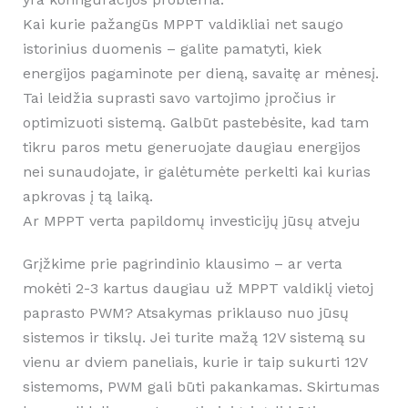
Kai kurie pažangūs MPPT valdikliai net saugo
istorinius duomenis – galite pamatyti, kiek
energijos pagaminote per dieną, savaitę ar mėnesį.
Tai leidžia suprasti savo vartojimo įpročius ir
optimizuoti sistemą. Galbūt pastebėsite, kad tam
tikru paros metu generuojate daugiau energijos
nei sunaudojate, ir galėtumėte perkelti kai kurias
apkrovas į tą laiką.
Ar MPPT verta papildomų investicijų jūsų atveju
Grįžkime prie pagrindinio klausimo – ar verta
mokėti 2-3 kartus daugiau už MPPT valdiklį vietoj
paprasto PWM? Atsakymas priklauso nuo jūsų
sistemos ir tikslų. Jei turite mažą 12V sistemą su
vienu ar dviem paneliais, kurie ir taip sukurti 12V
sistemoms, PWM gali būti pakankamas. Skirtumas