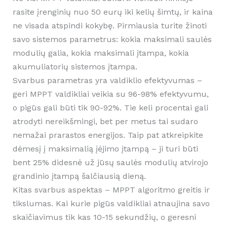
rasite įrenginių nuo 50 eurų iki kelių šimtų, ir kaina
ne visada atspindi kokybę. Pirmiausia turite žinoti
savo sistemos parametrus: kokia maksimali saulės
modulių galia, kokia maksimali įtampa, kokia
akumuliatorių sistemos įtampa.
Svarbus parametras yra valdiklio efektyvumas –
geri MPPT valdikliai veikia su 96-98% efektyvumu,
o pigūs gali būti tik 90-92%. Tie keli procentai gali
atrodyti nereikšmingi, bet per metus tai sudaro
nemažai prarastos energijos. Taip pat atkreipkite
dėmesį į maksimalią įėjimo įtampą – ji turi būti
bent 25% didesnė už jūsų saulės modulių atvirojo
grandinio įtampą šalčiausią dieną.
Kitas svarbus aspektas – MPPT algoritmo greitis ir
tikslumas. Kai kurie pigūs valdikliai atnaujina savo
skaičiavimus tik kas 10-15 sekundžių, o geresni