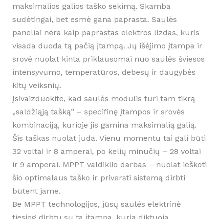
maksimalios galios taško sekimą. Skamba
sudėtingai, bet esmė gana paprasta. Saulės
paneliai nėra kaip paprastas elektros lizdas, kuris
visada duoda tą pačią įtampą. Jų išėjimo įtampa ir
srovė nuolat kinta priklausomai nuo saulės šviesos
intensyvumo, temperatūros, debesų ir daugybės
kitų veiksnių.
Įsivaizduokite, kad saulės modulis turi tam tikrą
„saldžiąją tašką” – specifinę įtampos ir srovės
kombinaciją, kurioje jis gamina maksimalią galią.
Šis taškas nuolat juda. Vienu momentu tai gali būti
32 voltai ir 8 amperai, po kelių minučių – 28 voltai
ir 9 amperai. MPPT valdiklio darbas – nuolat ieškoti
šio optimalaus taško ir priversti sistemą dirbti
būtent jame.
Be MPPT technologijos, jūsų saulės elektrinė
tiesiog dirbtų su ta įtampa, kurią diktuoja