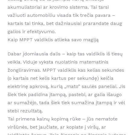
akumuliatoriai ar krovimo sistema. Tai tarsi
važiuoti automobiliu visada tik trečia pavara –
kartais tai tinka, bet dažniausiai prarandate daug
galios ir efektyvumo.
Kaip MPPT valdiklis atlieka savo magiją
Dabar įdomiausia dalis – kaip tas valdiklis iš tiesų
veikia. Viduje vyksta nuolatinis matematinis
žongliravimas. MPPT valdiklis kas kelias sekundes
(o kartais net kelis kartus per sekundę) keičia
elektrinę apkrovą, kurią „mato” saulės paneliai. Jis
šiek tiek padidina įtampą, pastebi, ar galia išaugo
ar sumažėjo, tada šiek tiek sumažina įtampą ir vėl
stebi rezultatą.
Tai primena kalnų kopimą rūke – jūs nematote
viršūnės, bet jaučiate, ar kopiate į viršų, ar