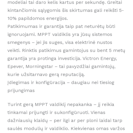
modeliai tai daro kelis kartus per sekundę. Greitai
kintančiomis sąlygomis šis skirtumas gali reikšti 5-
10% papildomos energijos.
Patikimumas ir garantija taip pat neturėtų būti
ignoruojami. MPPT valdiklis yra jūsų sistemos
smegenys – jei jis suges, visa elektrinė nustos
veikti. Rinktis patikimus gamintojus su bent 5 metų
garantija yra protinga investicija. Victron Energy,
Epever, Morningstar – tai pavyzdžiai gamintojų,
kurie užsitarnavo gerą reputaciją.
Įdiegimas ir konfigūracija – daugiau nei tiesiog
prijungimas
Turint gerą MPPT valdiklį nepakanka – jį reikia
tinkamai prijungti ir sukonfigūruoti. Vienas
dažniausių klaidų – per ilgi ar per ploni laidai tarp
saulės modulių ir valdiklio. Kiekvienas omas varžos