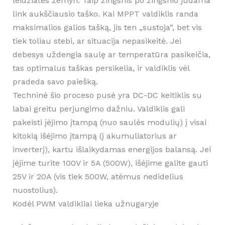
leidžiatės žemyn. Taip žingsnis po žingsnio judama
link aukščiausio taško. Kai MPPT valdiklis randa
maksimalios galios tašką, jis ten „sustoja”, bet vis
tiek toliau stebi, ar situacija nepasikeitė. Jei
debesys uždengia saulę ar temperatūra pasikeičia,
tas optimalus taškas persikelia, ir valdiklis vėl
pradeda savo paiešką.
Techninė šio proceso pusė yra DC-DC keitiklis su
labai greitu perjungimo dažniu. Valdiklis gali
pakeisti įėjimo įtampą (nuo saulės modulių) į visai
kitokią išėjimo įtampą (į akumuliatorius ar
inverterį), kartu išlaikydamas energijos balansą. Jei
įėjime turite 100V ir 5A (500W), išėjime galite gauti
25V ir 20A (vis tiek 500W, atėmus nedidelius
nuostolius).
Kodėl PWM valdikliai lieka užnugaryje