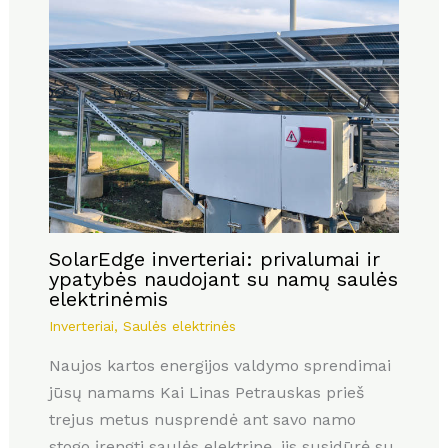
SolarEdge inverteriai: privalumai ir
ypatybės naudojant su namų saulės
elektrinėmis
Inverteriai
,
Saulės elektrinės
Naujos kartos energijos valdymo sprendimai
jūsų namams Kai Linas Petrauskas prieš
trejus metus nusprendė ant savo namo
stogo įrengti saulės elektrinę, jis susidūrė su