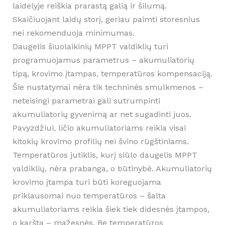
laidelyje reiškia prarastą galią ir šilumą.
Skaičiuojant laidų storį, geriau paimti storesnius
nei rekomenduoja minimumas.
Daugelis šiuolaikinių MPPT valdiklių turi
programuojamus parametrus – akumuliatorių
tipą, krovimo įtampas, temperatūros kompensaciją.
Šie nustatymai nėra tik techninės smulkmenos –
neteisingi parametrai gali sutrumpinti
akumuliatorių gyvenimą ar net sugadinti juos.
Pavyzdžiui, ličio akumuliatoriams reikia visai
kitokių krovimo profilių nei švino rūgštiniams.
Temperatūros jutiklis, kurį siūlo daugelis MPPT
valdiklių, nėra prabanga, o būtinybė. Akumuliatorių
krovimo įtampa turi būti koreguojama
priklausomai nuo temperatūros – šalta
akumuliatoriams reikia šiek tiek didesnės įtampos,
o karšta – mažesnės. Be temperatūros