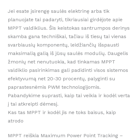
Jei esate įsirengę saulės elektrinę arba tik
planuojate tai padaryti, tikriausiai girdėjote apie
MPPT valdiklius. Šis keistokas santrumpos derinys
skamba gana techniškai, tačiau iš tiesų tai vienas
svarbiausių komponentų, leidžiančių išspausti
maksimalią galią iš jūsų saulės modulių. Daugelis
žmonių net nenutuokia, kad tinkamas MPPT
valdiklio pasirinkimas gali padidinti visos sistemos
efektyvumą net 20-30 procentų, palyginti su
paprastesnėmis PWM technologijomis.
Pabandykime suprasti, kaip tai veikia ir kodėl verta
į tai atkreipti dėmesį.
Kas tas MPPT ir kodėl jis ne toks baisus, kaip
atrodo
MPPT reiškia Maximum Power Point Tracking –