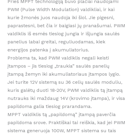
Prieš MPPT technologiją buvo plačiai naudojami
PWM (Pulse Width Modulation) valdikliai, ir kai
kurie žmonės juos naudoja iki šiol. Jie pigesni,
paprastesni, bet čia ir baigiasi jų pranašumai. PWM
valdiklis iš esmės tiesiog jungia ir išjungia saulės
panelius labai greitai, reguliuodamas, kiek
energijos patenka į akumuliatorius.
Problema ta, kad PWM valdiklis negali keisti
įtampos – jis tiesiog „traukia” saulės panelių
įtampą žemyn iki akumuliatoriaus įtampos lygio.
Jei turite 12V sistemą su 36 celių saulės moduliu,
kuris galėtų duoti 18-20V, PWM valdiklis tą įtampą
nutrauks iki maždaug 14V (krovimo įtampa), ir visa
papildoma galia tiesiog prarandama.
MPPT valdiklis tą „papildomą” įtampą paverčia
papildoma srove. Praktiškai tai reiškia, kad jei PWM
sistema generuoja 100W, MPPT sistema su tais