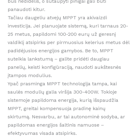
bus nedidelis, o sutaupyti pinigai gali būti
panaudoti kitur.
Tačiau daugeliu atvejų MPPT yra akivaizdi
investicija. Jei planuojate sistemą, kuri tarnaus 20-
25 metus, papildomi 100-200 eurų už geresnį
valdiklį atsipirks per pirmuosius kelerius metus dėl
padidėjusios energijos gamybos. Be to, MPPT
suteikia lankstumą – galite pridėti daugiau
panelių, keisti konfigūraciją, naudoti aukštesnės
įtampos modulius.
Ypač prasminga MPPT technologija tampa, kai
saulės modulių galia viršija 300-400W. Tokioje
sistemoje papildoma energija, kurią išspaudžia
MPPT, greitai kompensuoja pradinę kainų
skirtumą. Nesvarbu, ar tai autonominė sodyba, ar
papildomas energijos šaltinis namuose –
efektyvumas visada atsipirks.