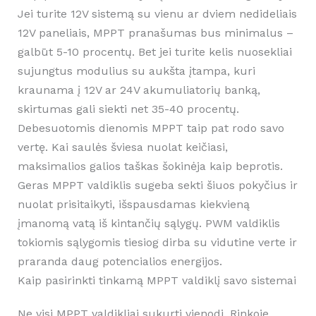
Jei turite 12V sistemą su vienu ar dviem nedideliais
12V paneliais, MPPT pranašumas bus minimalus –
galbūt 5-10 procentų. Bet jei turite kelis nuosekliai
sujungtus modulius su aukšta įtampa, kuri
kraunama į 12V ar 24V akumuliatorių banką,
skirtumas gali siekti net 35-40 procentų.
Debesuotomis dienomis MPPT taip pat rodo savo
vertę. Kai saulės šviesa nuolat keičiasi,
maksimalios galios taškas šokinėja kaip beprotis.
Geras MPPT valdiklis sugeba sekti šiuos pokyčius ir
nuolat prisitaikyti, išspausdamas kiekvieną
įmanomą vatą iš kintančių sąlygų. PWM valdiklis
tokiomis sąlygomis tiesiog dirba su vidutine verte ir
praranda daug potencialios energijos.
Kaip pasirinkti tinkamą MPPT valdiklį savo sistemai
Ne visi MPPT valdikliai sukurti vienodi. Rinkoje