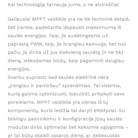
Kai technologija tarnauja jums, o ne atvirkščiai
Galiausiai MPPT valdiklis yra ne tik techninė detalė,
bet įrankis, padedantis išspausti maksimumą iš
saulės energijos. Taip, jis sudėtingesnis už
paprastą PWM, taip, jis brangiau kainuoja, bet tuo
pačiu jis dirba už jus kiekvieną saulėtą (ir ne tik)
dieną, ieškodamas būdų, kaip pagaminti daugiau
energijos.
Svarbu suprasti, kad saulės elektrinė nėra
„įrengiau ir pamiršau” sprendimas. Tai sistema,
kurią galima optimizuoti, tobulinti, pritaikyti savo
poreikiams. MPPT valdiklis yra vienas iš tų
komponentų, kuris leidžia tai daryti efektyviai. Su
teisingu pasirinkimu ir konfigūracija jūsų saulės
moduliai dirbs optimaliai bet kokiomis sąlygomis –
ar tai būtų skaisti vasaros diena, ar debesuotas