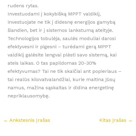
rudens rytas.
Investuodami į kokybišką MPPT valdiklį,
investuojate ne tik į didesnę energijos gamybą
šiandien, bet ir į sistemos lankstumą ateityje.
Technologijos tobulėja, saulės moduliai darosi
efektyvesni ir pigesni – turėdami gerą MPPT
valdiklį galėsite lengvai plėsti savo sistemą, kai
ateis laikas. O tas papildomas 20-30%
efektyvumas? Tai ne tik skaičiai ant popieriaus –
tai realūs kilovatvalandžiai, kurie maitina jūsų
namus, mažina sąskaitas ir didina energetinę
nepriklausomybę.
←
Ankstesnis Įrašas
Kitas Įrašas
→