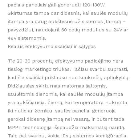
pačiais paneliais gali generuoti 120-130W.
Skirtumas tampa dar didesnis, kai saulės modulių
įtampa yra daug aukštesnė už sistemos įtampą –
pavyzdžiui, naudojant 60 celių modulius su 24V ar
48V sistemomis.
Realūs efektyvumo skaičiai ir sąlygos
Tie 20-30 procentų efektyvumo padidėjimo nėra
tiesiog marketingo triukas. Tačiau svarbu suprasti,
kad šie skaičiai priklauso nuo konkrečių aplinkybių.
Didžiausias skirtumas matomas šaltomis,
saulėtomis dienomis, kai saulės modulių įtampa
yra aukščiausia. Žiemą, kai temperatūra nukrenta
iki nulio ar žemiau, saulės paneliai generuoja
gerokai didesnę įtampą nei vasarą, ir būtent tada
MPPT technologija išspaudžia maksimalią naudą.
Taip pat svarbu, kokia jūsų sistemos konfigūracija.