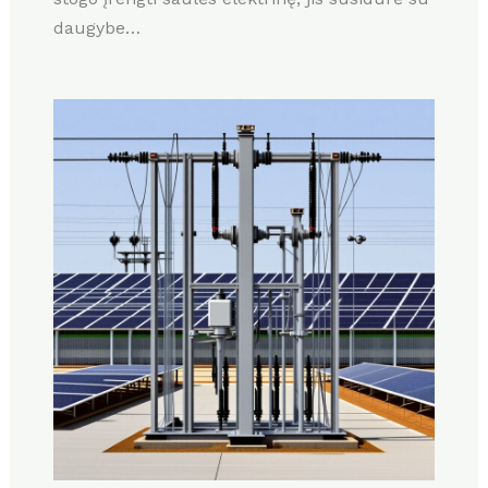
daugybe…