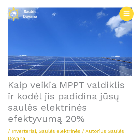
Pereiti
prie
turinio
Kaip veikia MPPT valdiklis
ir kodėl jis padidina jūsų
saulės elektrinės
efektyvumą 20%
/
Inverteriai
,
Saulės elektrinės
/ Autorius
Saulės
Dovana