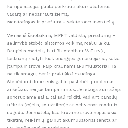
kompensacijos galite perkrauti akumuliatorius
vasarą ar nepakrauti žiemą.
Monitoringas ir priežiūra – sekite savo investiciją
Vienas iš šiuolaikinių MPPT valdiklių privalumų –
galimybė stebėti sistemos veikimą realiu laiku.
Daugelis modelių turi Bluetooth ar WiFi ryšį,
leidžiantį matyti, kiek energijos generuojama, kokia
įtampa ir srovė, kaip kraunami akumuliatoriai. Tai
ne tik smagu, bet ir praktiškai naudinga.
Stebėdami duomenis galite pastebėti problemas
anksčiau, nei jos tampa rimtos. Jei staiga sumažėja
generuojama galia, tai gali reikšti, kad ant panelių
užkrito šešėlis, jie užsiteršė ar net vienas modulis
sugedo. Jei matote, kad krovimo srovė nepasiekia
tikėtinų reikšmių, galbūt akumuliatoriai sensta ar
yra konfigūracijos problema.