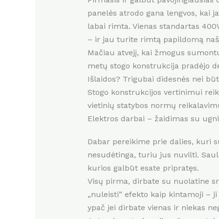
panelės atrodo gana lengvos, kai j
labai rimta. Vienas standartas 400
– ir jau turite rimtą papildomą naš
Mačiau atvejį, kai žmogus sumontu
metų stogo konstrukcija pradėjo def
Išlaidos? Trigubai didesnės nei bū
Stogo konstrukcijos vertinimui reik
vietinių statybos normų reikalavimus.
Elektros darbai – žaidimas su ugn
Dabar pereikime prie dalies, kuri s
nesudėtinga, turiu jus nuvilti. Sau
kurios galbūt esate pripratęs.
Visų pirma, dirbate su nuolatine sr
„nuleisti” efekto kaip kintamoji – j
ypač jei dirbate vienas ir niekas neg