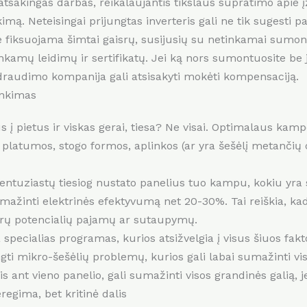
 atsakingas darbas, reikalaujantis tikslaus supratimo apie
ą. Neteisingai prijungtas inverteris gali ne tik sugesti pats
 fiksuojama šimtai gaisrų, susijusių su netinkamai sumon
inkamų leidimų ir sertifikatų. Jei ką nors sumontuosite be
, draudimo kompanija gali atsisakyti mokėti kompensaciją.
inkimas
s į pietus ir viskas gerai, tiesa? Ne visai. Optimalaus ka
 platumos, stogo formos, aplinkos (ar yra šešėlį metančių ob
ntuziastų tiesiog nustato panelius tuo kampu, kokiu yra s
žinti elektrinės efektyvumą net 20-30%. Tai reiškia, kad
eurų potencialių pajamų ar sutaupymų.
pecialias programas, kurios atsižvelgia į visus šiuos fakt
engti mikro-šešėlių problemų, kurios gali labai sumažinti v
 ant vieno panelio, gali sumažinti visos grandinės galią, je
regima, bet kritinė dalis