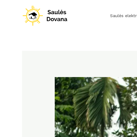
Pereiti
prie
Saulės elektr
turinio