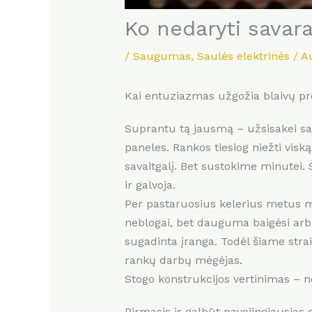
Ko nedaryti savar
/
Saugumas
,
Saulės elektrinės
/ A
Kai entuziazmas užgožia blaivų pr
Suprantu tą jausmą – užsisakei saul
paneles. Rankos tiesiog niežti vis
savaitgalį. Bet sustokime minutei.
ir galvoja.
Per pastaruosius kelerius metus m
neblogai, bet dauguma baigėsi arba
sugadinta įranga. Todėl šiame straip
rankų darbų mėgėjas.
Stogo konstrukcijos vertinimas – 
Pirmasis ir galbūt pavojingiausias 