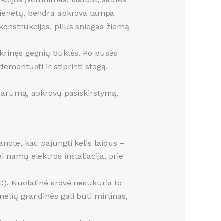
 vienetų, bendra apkrova tampa
konstrukcijos, plius sniegas žiemą
krinęs gegnių būklės. Po pusės
emontuoti ir stiprinti stogą.
tsparumą, apkrovų pasiskirstymą,
anote, kad pajungti kelis laidus –
 namų elektros instaliacija, prie
AC). Nuolatinė srovė nesukuria to
nelių grandinės gali būti mirtinas,