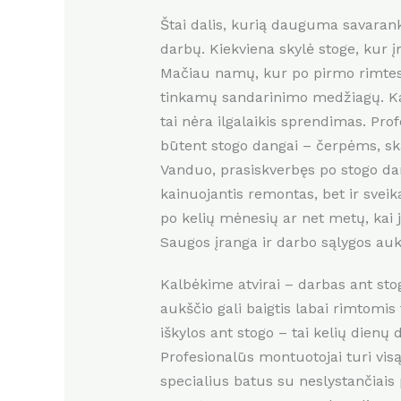
Štai dalis, kurią dauguma savaran
darbų. Kiekviena skylė stoge, kur į
Mačiau namų, kur po pirmo rimtesni
tinkamų sandarinimo medžiagų. Kai
tai nėra ilgalaikis sprendimas. Pro
būtent stogo dangai – čerpėms, s
Vanduo, prasiskverbęs po stogo dang
kainuojantis remontas, bet ir sveik
po kelių mėnesių ar net metų, kai 
Saugos įranga ir darbo sąlygos auk
Kalbėkime atvirai – darbas ant stog
aukščio gali baigtis labai rimtomi
iškylos ant stogo – tai kelių dienų
Profesionalūs montuotojai turi visą
specialius batus su neslystančiais 