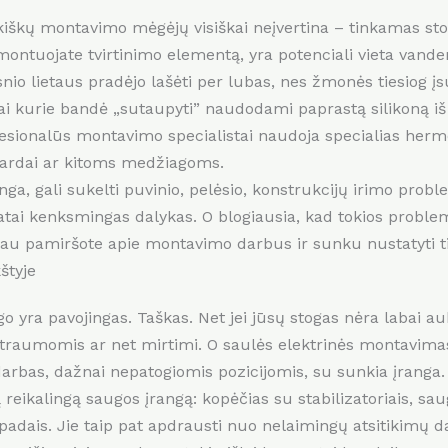
kiškų montavimo mėgėjų visiškai neįvertina – tinkamas s
montuojate tvirtinimo elementą, yra potenciali vieta vanden
o lietaus pradėjo lašėti per lubas, nes žmonės tiesiog įs
 kurie bandė „sutaupyti” naudodami paprastą silikoną iš 
fesionalūs montavimo specialistai naudoja specialias herme
kardai ar kitoms medžiagoms.
a, gali sukelti puvinio, pelėsio, konstrukcijų irimo proble
atai kenksmingas dalykas. O blogiausia, kad tokios problem
jau pamiršote apie montavimo darbus ir sunku nustatyti tik
štyje
o yra pavojingas. Taškas. Net jei jūsų stogas nėra labai au
s traumomis ar net mirtimi. O saulės elektrinės montavima
 darbas, dažnai nepatogiomis pozicijomis, su sunkia įranga.
 reikalingą saugos įrangą: kopėčias su stabilizatoriais, sau
padais. Jie taip pat apdrausti nuo nelaimingų atsitikimų dar