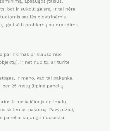
 įžeminimą, apsaugos įtaisus,
, bet ir sukelti gaisrą. Ir tai nėra
tuotomis saulės elektrinėmis.
 jų, gali kilti problemų su draudimu
mpo parinkimas priklauso nuo
jektų), ir net nuo to, ar turite
togas, ir mano, kad tai pakanka.
 per 25 metų (tipinė panelių
orius ir apskaičiuoja optimalų
isos sistemos našumą. Pavyzdžiui,
i paneliai sujungti nuosekliai.