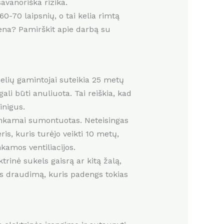
avanoriška rizika.
60-70 laipsnių, o tai kelia rimtą
diena? Pamirškit apie darbą su
anelių gamintojai suteikia 25 metų
gali būti anuliuota. Tai reiškia, kad
inigus.
o tinkamai sumontuotas. Neteisingas
is, kuris turėjo veikti 10 metų,
nkamos ventiliacijos.
inė sukels gaisrą ar kitą žalą,
bės draudimą, kuris padengs tokias