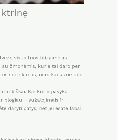
ktrinę
atvežė visus tuos blizgančias
ų su žmonėmis, kurie tai daro per
tos surinkimas, nors kai kurie taip
arankiškai. Kai kurie pavyko
 blogiau – sužalojimais ir
te daryti patys, net jei esate labai
kcijos įvertinimas. Matote, saulės