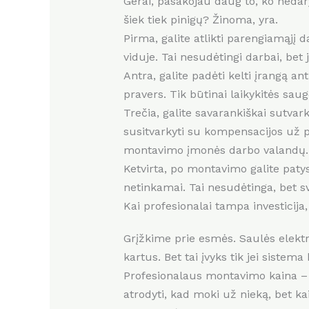
Gerai, pasakojau daug to, ko nedaryt
šiek tiek pinigų? Žinoma, yra.
Pirma, galite atlikti parengiamąjį d
viduje. Tai nesudėtingi darbai, bet
Antra, galite padėti kelti įrangą a
pravers. Tik būtinai laikykitės sa
Trečia, galite savarankiškai sutvark
susitvarkyti su kompensacijos už pe
montavimo įmonės darbo valandų.
Ketvirta, po montavimo galite patys 
netinkamai. Tai nesudėtinga, bet s
Kai profesionalai tampa investicija
Grįžkime prie esmės. Saulės elektrin
kartus. Bet tai įvyks tik jei siste
Profesionalaus montavimo kaina – ta
atrodyti, kad moki už nieką, bet ka