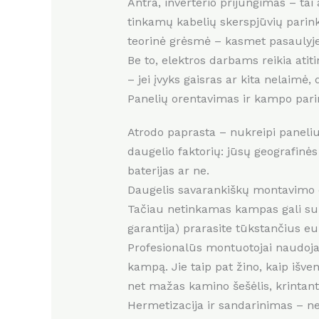
Antra, inverterio prijungimas – tai
tinkamų kabelių skerspjūvių parinkim
teorinė grėsmė – kasmet pasaulyje
Be to, elektros darbams reikia atit
– jei įvyks gaisras ar kita nelaimė
Panelių orentavimas ir kampo par
Atrodo paprasta – nukreipi paneliu
daugelio faktorių: jūsų geografinės
baterijas ar ne.
Daugelis savarankiškų montavimo e
Tačiau netinkamas kampas gali suma
garantija) prarasite tūkstančius 
Profesionalūs montuotojai naudoja s
kampą. Jie taip pat žino, kaip išv
net mažas kamino šešėlis, krintantis
Hermetizacija ir sandarinimas – ne