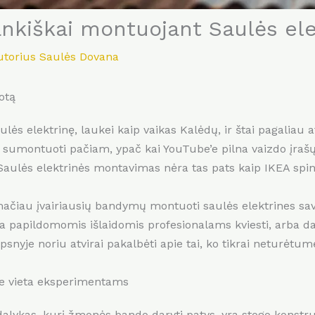
ankiškai montuojant Saulės ele
utorius
Saulės Dovana
otą
ės elektrinę, laukei kaip vaikas Kalėdų, ir štai pagaliau 
ką sumontuoti pačiam, ypač kai YouTube’e pilna vaizdo įraš
 Saulės elektrinės montavimas nėra tas pats kaip IKEA spin
ačiau įvairiausių bandymų montuoti saulės elektrines sav
 papildomomis išlaidomis profesionalams kviesti, arba dar
snyje noriu atvirai pakalbėti apie tai, ko tikrai neturėtumė
ne vieta eksperimentams
dalykas, kurį žmonės bando daryti patys, yra stogo konstru