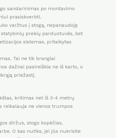
togo sandarinimas po montavimo
iui prasiskverbti.
uko varžtus į stogą, nepanaudoję
statybinių prekių parduotuvės, bet
tizacijos sistemas, pritaikytas
mas. Tai ne tik brangiai
os dažnai pasireiškia ne iš karto, o
rąją priežastį.
kštas, kritimas net iš 3-4 metrų
s reikalauja ne vienos trumpos
gos diržus, stogo kopėčias,
be. O kas nutiks, jei jūs nukrisite