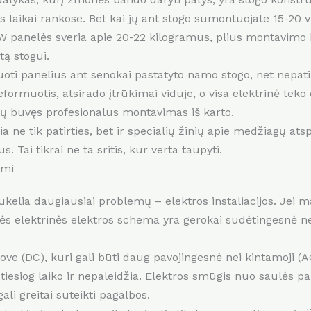
as laikai rankose. Bet kai jų ant stogo sumontuojate 15-20
W panelės sveria apie 20-22 kilogramus, plius montavimo 
tą stogui.
oti panelius ant senokai pastatyto namo stogo, net nepati
ormuotis, atsirado įtrūkimai viduje, o visa elektrinė teko d
tų buvęs profesionalus montavimas iš karto.
ia ne tik patirties, bet ir specialių žinių apie medžiagų a
 Tai tikrai ne ta sritis, kur verta taupyti.
imi
ukelia daugiausiai problemų – elektros instaliacijos. Jei m
lės elektrinės elektros schema yra gerokai sudėtingesnė nei
ove (DC), kuri gali būti daug pavojingesnė nei kintamoji (
i tiesiog laiko ir nepaleidžia. Elektros smūgis nuo saulės pa
ali greitai suteikti pagalbos.