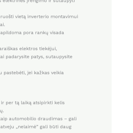
s elektrinės įrengimo ir sutaupyti
paruošti vietą inverterio montavimui
ai.
r papildoma pora rankų visada
araiškas elektros tiekėjui,
tai padarysite patys, sutaupysite
 pastebėti, jei kažkas veikia
 per tą laiką atsipirkti kelis
ų.
 kaip automobilio draudimas – gali
s atveju „nelaimė” gali būti daug