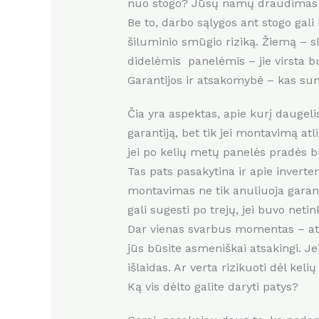
nuo stogo? Jūsų namų draudimas gre
Be to, darbo sąlygos ant stogo gali b
šiluminio smūgio riziką. Žiemą – sli
didelėmis panelėmis – jie virsta b
Garantijos ir atsakomybė – kas su
Čia yra aspektas, apie kurį daugeli
garantiją, bet tik jei montavimą atli
jei po kelių metų panelės pradės blo
Tas pats pasakytina ir apie inverte
montavimas ne tik anuliuoja garantij
gali sugesti po trejų, jei buvo net
Dar vienas svarbus momentas – ats
jūs būsite asmeniškai atsakingi. J
išlaidas. Ar verta rizikuoti dėl ke
Ką vis dėlto galite daryti patys?