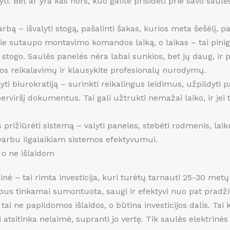
i. Bet ar yra kas nors, kuo galite prisidėti prie savo saulė
arbą – išvalyti stogą, pašalinti šakas, kurios meta šešėlį, 
 jie sutaupo montavimo komandos laiką, o laikas – tai pinig
nt stogo. Saulės panelės nėra labai sunkios, bet jų daug, i
ugos reikalavimų ir klausykite profesionalų nurodymų.
yti biurokratiją – surinkti reikalingus leidimus, užpildyti p
rviršį dokumentus. Tai gali užtrukti nemažai laiko, ir jei 
prižiūrėti sistemą – valyti paneles, stebėti rodmenis, laiku
varbu ilgalaikiam sistemos efektyvumui.
, o ne išlaidom
ė – tai rimta investicija, kuri turėtų tarnauti 25-30 metų ir
ma bus tinkamai sumontuota, saugi ir efektyvi nuo pat pradži
i ne papildomos išlaidos, o būtina investicijos dalis. Tai
i atsitinka nelaimė, supranti jo vertę. Tik saulės elektrinė