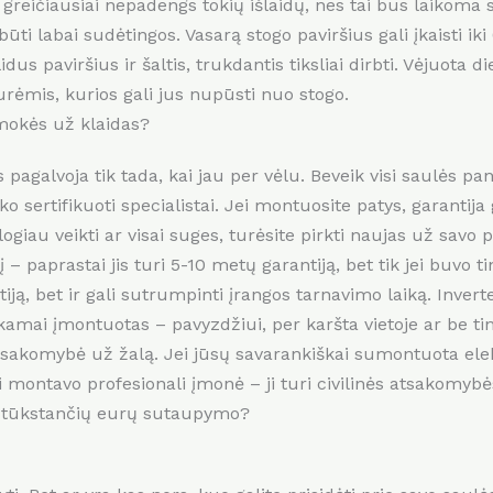
ičiausiai nepadengs tokių išlaidų, nes tai bus laikoma s
ūti labai sudėtingos. Vasarą stogo paviršius gali įkaisti iki 
dus paviršius ir šaltis, trukdantis tiksliai dirbti. Vėjuota 
urėmis, kurios gali jus nupūsti nuo stogo.
mokės už klaidas?
s pagalvoja tik tada, kai jau per vėlu. Beveik visi saulės p
ko sertifikuoti specialistai. Jei montuosite patys, garantija 
giau veikti ar visai suges, turėsite pirkti naujas už savo p
rį – paprastai jis turi 5-10 metų garantiją, bet tik jei buv
ą, bet ir gali sutrumpinti įrangos tarnavimo laiką. Inverter
inkamai įmontuotas – pavyzdžiui, per karšta vietoje ar be ti
akomybė už žalą. Jei jūsų savarankiškai sumontuota elektr
ei montavo profesionali įmonė – ji turi civilinės atsakomy
lių tūkstančių eurų sutaupymo?