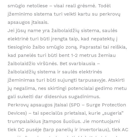
smūgio netoliese – visai reali grėsmė. Todėl
įžeminimo sistema turi veikti kartu su perkrovų
apsaugos įtaisais.
Jei jūsų name yra žaibolaidžių sistema, saulės
elektrinė turi būti įrengta taip, kad nepatektų į
tiesioginio žaibo smūgio zoną. Paprastai tai reiškia,
kad panelės turi būti bent 1-2 metrus žemiau
žaibolaidžio viršūnės. Bet svarbiausia –
žaibolaidžių sistema ir saulės elektrinės
įžeminimas turi būti sujungti tarpusavyje. Atskirti
jų negalima, nes skirtingi potencialai gedimo metu
gali sukelti dar didesnius sugadinimus.
Perkrovų apsaugos įtaisai (SPD – Surge Protection
Devices) – tai specialūs prietaisai, kurie „sugeria”
trumpalaikius įtampos šuolius. Jie montuojami
tiek DC pusėje (tarp panelių ir invertoriaus), tiek AC