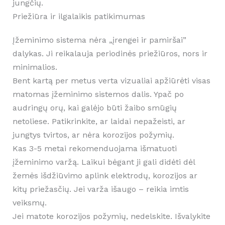
jungčių.
Priežiūra ir ilgalaikis patikimumas
Įžeminimo sistema nėra „įrengei ir pamiršai”
dalykas. Ji reikalauja periodinės priežiūros, nors ir
minimalios.
Bent kartą per metus verta vizualiai apžiūrėti visas
matomas įžeminimo sistemos dalis. Ypač po
audringų orų, kai galėjo būti žaibo smūgių
netoliese. Patikrinkite, ar laidai nepažeisti, ar
jungtys tvirtos, ar nėra korozijos požymių.
Kas 3-5 metai rekomenduojama išmatuoti
įžeminimo varžą. Laikui bėgant ji gali didėti dėl
žemės išdžiūvimo aplink elektrodų, korozijos ar
kitų priežasčių. Jei varža išaugo – reikia imtis
veiksmų.
Jei matote korozijos požymių, nedelskite. Išvalykite