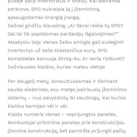
pusėje (tarp invertoriaus ir tinklo). Kai atsiranda
perkrova, SPD nukreipia ją į įžeminimą,
apsaugodamas brangią įrangą.
Dažnai girdžiu klausimą: „Ar tikrai reikia tų SPD?
Gal tai tik papildomas pardavėjų išgalvojimas?”
Atsakysiu taip: vienas žaibo smūgis gali sudeginti
invertorius už kelis tūkstančius eurų. SPD
komplektas kainuoja šimtą-du. Ar verta rizikuoti?
Dažniausios klaidos, kurias matau vietoje
Per daugelį metų, konsultuodamas ir tikrinant
saulės elektrines, esu matęs įvairiausių įžeminimo
sistemų – nuo pavyzdinių iki siaubingų. Kai kurios
klaidos kartojasi vėl ir vėl.
Klaida numeris vienas – neprijungtos panelės.
Montuotojai pritvirtina paneles prie konstrukcijos,
įžemina konstrukciją, bet pamiršta prijungti pačių