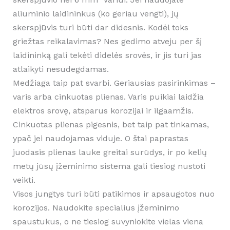
aliuminio laidininkus (ko geriau vengti), jų
skerspjūvis turi būti dar didesnis. Kodėl toks
griežtas reikalavimas? Nes gedimo atveju per šį
laidininką gali tekėti didelės srovės, ir jis turi jas
atlaikyti nesudegdamas.
Medžiaga taip pat svarbi. Geriausias pasirinkimas –
varis arba cinkuotas plienas. Varis puikiai laidžia
elektros srovę, atsparus korozijai ir ilgaamžis.
Cinkuotas plienas pigesnis, bet taip pat tinkamas,
ypač jei naudojamas viduje. O štai paprastas
juodasis plienas lauke greitai surūdys, ir po kelių
metų jūsų įžeminimo sistema gali tiesiog nustoti
veikti.
Visos jungtys turi būti patikimos ir apsaugotos nuo
korozijos. Naudokite specialius įžeminimo
spaustukus, o ne tiesiog suvyniokite vielas viena