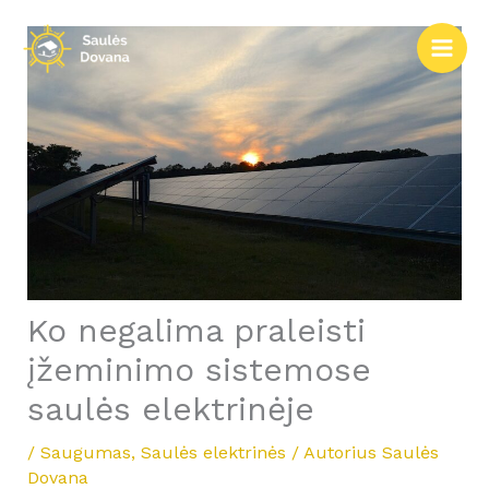
Pereiti
prie
turinio
Ko negalima praleisti
įžeminimo sistemose
saulės elektrinėje
/
Saugumas
,
Saulės elektrinės
/ Autorius
Saulės
Dovana