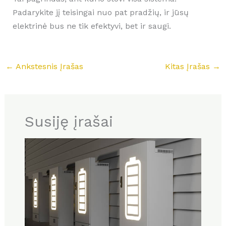
Padarykite jį teisingai nuo pat pradžių, ir jūsų
elektrinė bus ne tik efektyvi, bet ir saugi.
←
Ankstesnis Įrašas
Kitas Įrašas
→
Susiję įrašai