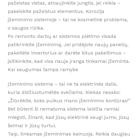
pažeistas vietas, atnaujinkite jungtis, jei reikia –
pakeiskite pažeistus elementus. Korozija
įžeminimo sistemoje – tai ne kosmetinė problema,
o saugos rizika.
Po remonto darbų ar sistemos plėtimo visada
patikrinkite įžeminimą. Jei pridėjote naujų panelių,
pakeitėte invertorius ar darėte kitus pakeitimus –
įsitikinkite, kad visa nauja įranga tinkamai įžeminta.
Kai saugumas tampa ramybe
Įžeminimo sistema – tai ne ta elektrinės dalis,
kuria didžiuotumėtės svečiams. Niekas nesako:
„Žiūrėkite, koks puikus mano įžeminimo kontūras!”
Bet būtent ši nematoma sistema leidžia ramiai
miegoti, žinant, kad jūsų elektrinė saugi jums, jūsų
šeimai ir jūsų turtui.
Taip, tinkamas įžeminimas kainuoja. Reikia daugiau