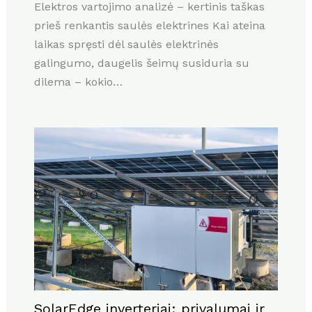
Elektros vartojimo analizė – kertinis taškas
prieš renkantis saulės elektrines Kai ateina
laikas spręsti dėl saulės elektrinės
galingumo, daugelis šeimų susiduria su
dilema – kokio…
SolarEdge inverteriai: privalumai ir