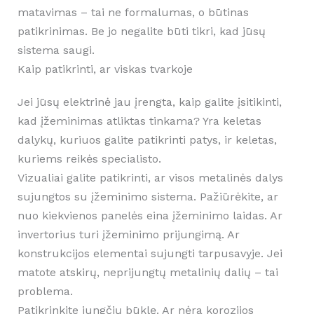
matavimas – tai ne formalumas, o būtinas
patikrinimas. Be jo negalite būti tikri, kad jūsų
sistema saugi.
Kaip patikrinti, ar viskas tvarkoje
Jei jūsų elektrinė jau įrengta, kaip galite įsitikinti,
kad įžeminimas atliktas tinkama? Yra keletas
dalykų, kuriuos galite patikrinti patys, ir keletas,
kuriems reikės specialisto.
Vizualiai galite patikrinti, ar visos metalinės dalys
sujungtos su įžeminimo sistema. Pažiūrėkite, ar
nuo kiekvienos panelės eina įžeminimo laidas. Ar
invertorius turi įžeminimo prijungimą. Ar
konstrukcijos elementai sujungti tarpusavyje. Jei
matote atskirų, neprijungtų metalinių dalių – tai
problema.
Patikrinkite jungčių būklę. Ar nėra korozijos