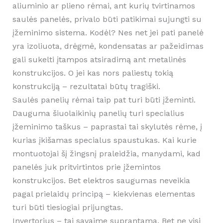
aliuminio ar plieno rėmai, ant kurių tvirtinamos
saulės panelės, privalo būti patikimai sujungti su
įžeminimo sistema. Kodėl? Nes net jei pati panelė
yra izoliuota, drėgmė, kondensatas ar pažeidimas
gali sukelti įtampos atsiradimą ant metalinės
konstrukcijos. O jei kas nors paliestų tokią
konstrukciją – rezultatai būtų tragiški.
Saulės panelių rėmai taip pat turi būti įžeminti.
Dauguma šiuolaikinių panelių turi specialius
įžeminimo taškus – paprastai tai skylutės rėme, į
kurias įkišamas specialus spaustukas. Kai kurie
montuotojai šį žingsnį praleidžia, manydami, kad
panelės juk pritvirtintos prie įžemintos
konstrukcijos. Bet elektros saugumas neveikia
pagal prielaidų principą – kiekvienas elementas
turi būti tiesiogiai prijungtas.
Invertorius – tai savaime suprantama. Bet ne visi