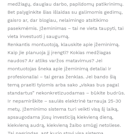
medžiagų, daugiau darbo, papildomų patikrinimų.
Bet palyginkite šias išlaidas su galimomis gedimų,
gaisro ar, dar blogiau, nelaimingo atsitikimo
pasekmėmis. Įžeminimas – tai ne vieta taupyti, tai
vieta investuoti į saugumą.
Renkantis montuotoją, klauskite apie įžeminimą.
Kaip jie planuoja jį įrengti? Kokias medžiagas
naudos? Ar atliks varžos matavimus? Jei
montuotojas šneka apie įžeminimą detaliai ir
profesionaliai – tai geras ženklas. Jei bando šią
temą praeiti tylomis arba sako „viskas bus pagal
standartus” nekonkretizuodamas – būkite budrūs.
Ir nepamirškite – saulės elektrinė tarnauja 25-30
metų. Įžeminimo sistema turi veikti visą šį laiką,
apsaugodama jūsų investiciją kiekvieną dieną,
kiekvieną audrą, kiekvieną žaibo smūgį netoliese.
Tai pagrindas, ant kurio stovi visa sistema.