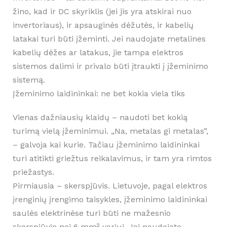
žino, kad ir DC skyriklis (jei jis yra atskirai nuo
invertoriaus), ir apsauginės dėžutės, ir kabelių
latakai turi būti įžeminti. Jei naudojate metalines
kabelių dėžes ar latakus, jie tampa elektros
sistemos dalimi ir privalo būti įtraukti į įžeminimo
sistemą.
Įžeminimo laidininkai: ne bet kokia viela tiks
Vienas dažniausių klaidų – naudoti bet kokią
turimą vielą įžeminimui. „Na, metalas gi metalas”,
– galvoja kai kurie. Tačiau įžeminimo laidininkai
turi atitikti griežtus reikalavimus, ir tam yra rimtos
priežastys.
Pirmiausia – skerspjūvis. Lietuvoje, pagal elektros
įrenginių įrengimo taisykles, įžeminimo laidininkai
saulės elektrinėse turi būti ne mažesnio
skerspjūvio nei 6 mm² variui. Jei naudojate