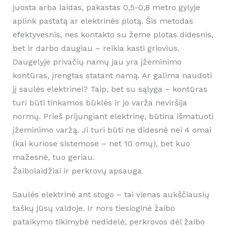
juosta arba laidas, pakastas 0,5-0,8 metro gylyje
aplink pastatą ar elektrinės plotą. Šis metodas
efektyvesnis, nes kontakto su žeme plotas didesnis,
bet ir darbo daugiau – reikia kasti griovius.
Daugelyje privačių namų jau yra įžeminimo
kontūras, įrengtas statant namą. Ar galima naudoti
jį saulės elektrinei? Taip, bet su sąlyga – kontūras
turi būti tinkamos būklės ir jo varža neviršija
normų. Prieš prijungiant elektrinę, būtina išmatuoti
įžeminimo varžą. Ji turi būti ne didesnė nei 4 omai
(kai kuriose sistemose – net 10 omų), bet kuo
mažesnė, tuo geriau.
Žaibolaidžiai ir perkrovų apsauga
Saulės elektrinė ant stogo – tai vienas aukščiausių
taškų jūsų valdoje. Ir nors tiesioginė žaibo
pataikymo tikimybė nedidelė, perkrovos dėl žaibo