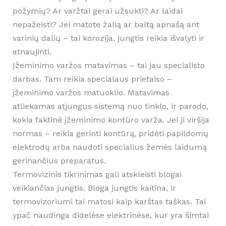
požymių? Ar varžtai gerai užsukti? Ar laidai
nepažeisti? Jei matote žalią ar baltą apnašą ant
varinių dalių – tai korozija, jungtis reikia išvalyti ir
atnaujinti.
Įžeminimo varžos matavimas – tai jau specialisto
darbas. Tam reikia specialaus prietaiso –
įžeminimo varžos matuoklio. Matavimas
atliekamas atjungus sistemą nuo tinklo, ir parodo,
kokia faktinė įžeminimo kontūro varža. Jei ji viršija
normas – reikia gerinti kontūrą, pridėti papildomų
elektrodų arba naudoti specialius žemės laidumą
gerinančius preparatus.
Termovizinis tikrinimas gali atskleisti blogai
veikiančias jungtis. Bloga jungtis kaitina, ir
termovizoriumi tai matosi kaip karštas taškas. Tai
ypač naudinga didelėse elektrinėse, kur yra šimtai