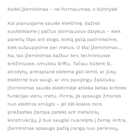
Kodėl įžeminimas – ne formalumas, o būtinybė
Kai planuojame saulės elektrinę, dažnai
susitelkiame į pačius įdomiausius dalykus – kiek
panelių tilps ant stogo, kokią galią pasirinksime,
kiek sutaupysime per metus. O štai įžeminimas…
Na, tas įžeminimas kažkur ten, techniniuose
brėžiniuose, smulkiu šriftu. Tačiau būtent ši,
atrodytų, antraplanė sistema gali lemti, ar jūsų
elektrinė bus saugi, ar virs pavojingu žaisliuku.
Įžeminimas saulės elektrinėje atlieka kelias kritines
funkcijas vienu metu. Pirma, jis apsaugo žmones
nuo elektros smūgio – jei dėl kokios nors
priežasties įtampa pateks ant metalinių
konstrukcijų, ji bus saugiai nukreipta į žemę. Antra,
įžeminimas apsaugo pačią įrangą nuo perkrovų,