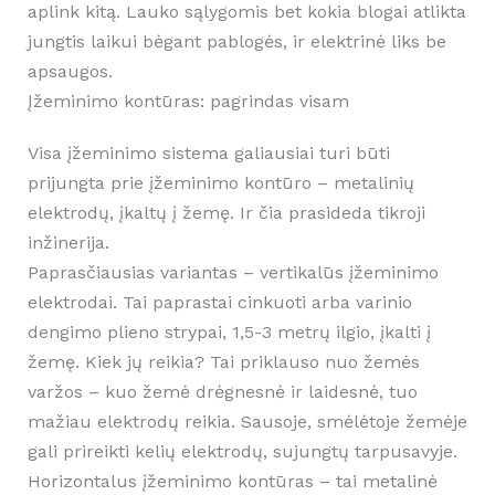
aplink kitą. Lauko sąlygomis bet kokia blogai atlikta
jungtis laikui bėgant pablogės, ir elektrinė liks be
apsaugos.
Įžeminimo kontūras: pagrindas visam
Visa įžeminimo sistema galiausiai turi būti
prijungta prie įžeminimo kontūro – metalinių
elektrodų, įkaltų į žemę. Ir čia prasideda tikroji
inžinerija.
Paprasčiausias variantas – vertikalūs įžeminimo
elektrodai. Tai paprastai cinkuoti arba varinio
dengimo plieno strypai, 1,5-3 metrų ilgio, įkalti į
žemę. Kiek jų reikia? Tai priklauso nuo žemės
varžos – kuo žemė drėgnesnė ir laidesnė, tuo
mažiau elektrodų reikia. Sausoje, smėlėtoje žemėje
gali prireikti kelių elektrodų, sujungtų tarpusavyje.
Horizontalus įžeminimo kontūras – tai metalinė