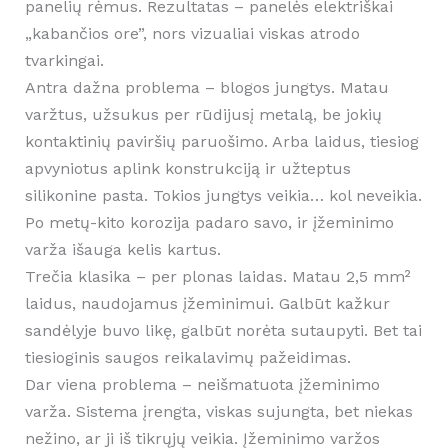
panelių rėmus. Rezultatas – panelės elektriškai
„kabančios ore”, nors vizualiai viskas atrodo
tvarkingai.
Antra dažna problema – blogos jungtys. Matau
varžtus, užsukus per rūdijusį metalą, be jokių
kontaktinių paviršių paruošimo. Arba laidus, tiesiog
apvyniotus aplink konstrukciją ir užteptus
silikonine pasta. Tokios jungtys veikia… kol neveikia.
Po metų-kito korozija padaro savo, ir įžeminimo
varža išauga kelis kartus.
Trečia klasika – per plonas laidas. Matau 2,5 mm²
laidus, naudojamus įžeminimui. Galbūt kažkur
sandėlyje buvo likę, galbūt norėta sutaupyti. Bet tai
tiesioginis saugos reikalavimų pažeidimas.
Dar viena problema – neišmatuota įžeminimo
varža. Sistema įrengta, viskas sujungta, bet niekas
nežino, ar ji iš tikrųjų veikia. Įžeminimo varžos