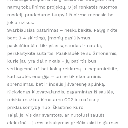
namų tobulinimo projektų. O jei renkatės nuomos
modelį, pradedame taupyti iš pirmo mėnesio be
jokio rizikos.
Svarbiausias patarimas – neskubėkite. Palyginkite
bent 3-4 skirtingų įmonių pasiūlymus,
paskaičiuokite tikrąsias sąnaudas ir naudą,
perskaitykite sutartis. Pasikalbėkite su žmonėmis,
kurie jau yra dalininkais – jų patirtis bus
vertingesnė už bet kokią reklamą. Ir nepamirškite,
kad saulės energija – tai ne tik ekonominis
sprendimas, bet ir indėlis į švaresnę aplinką.
Kiekvienas kilovatvalandis, pagamintas iš saulės,
reiškia mažiau išmetamo CO2 ir mažesnę
priklausomybę nuo iškastinio kuro.
Taigi, jei vis dar svarstote, ar nutolusi saulės
elektrinė – jums, atsakymas greičiausiai teigiamas.