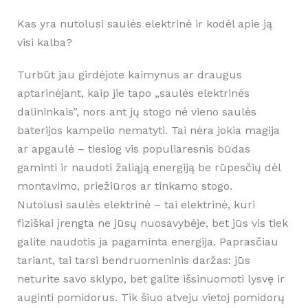
Kas yra nutolusi saulės elektrinė ir kodėl apie ją
visi kalba?
Turbūt jau girdėjote kaimynus ar draugus
aptarinėjant, kaip jie tapo „saulės elektrinės
dalininkais”, nors ant jų stogo nė vieno saulės
baterijos kampelio nematyti. Tai nėra jokia magija
ar apgaulė – tiesiog vis populiaresnis būdas
gaminti ir naudoti žaliąją energiją be rūpesčių dėl
montavimo, priežiūros ar tinkamo stogo.
Nutolusi saulės elektrinė – tai elektrinė, kuri
fiziškai įrengta ne jūsų nuosavybėje, bet jūs vis tiek
galite naudotis ja pagaminta energija. Paprasčiau
tariant, tai tarsi bendruomeninis daržas: jūs
neturite savo sklypo, bet galite išsinuomoti lysvę ir
auginti pomidorus. Tik šiuo atveju vietoj pomidorų