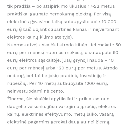
tik pradžia – po atsipirkimo likusius 17-22 metus
praktiškai gaunate nemokamą elektrą. Per visą
elektrinės gyvavimo laiką sutaupysite apie 10 000
eurų (skaičiuojant dabartines kainas ir neįvertinant
elektros kainų kilimo ateityje).
Nuomos atveju skaičiai atrodo kitaip. Jei mokate 50
eurų per mėnesį nuomos mokestį, o sutaupote 60
eurų elektros sąskaitoje, jūsų grynoji nauda – 10
eurų per mėnesį arba 120 eurų per metus. Atrodo
nedaug, bet tai be jokių pradinių investicijų ir
rūpesčių. Per 10 metų sutaupysite 1200 eurų,
neinvestuodami nė cento.
Žinoma, šie skaičiai apytiksliai ir priklauso nuo
daugelio veiksnių: jūsų vartojimo įpročių, elektros
kainų, elektrinės efektyvumo, metų laiko. Vasarą
elektrinė pagamins gerokai daugiau nei žiemą,