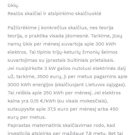
ūkių.
Realūs skaičiai ir atsipirkimo skaičiuoklė
Pažiūrėkime į konkrečius skaičius, nes teorija
teorija, o praktika visada įdomesnė. Tarkime, jūsų
namų ūkis per mėnesį suvartoja apie 300 kWh
elektros. Tai tipinis trijų-keturių žmonių šeimos
suvartojimas su įprastais buitiniais prietaisais.
Jei nusipirksite 3 kW galios nutolusi elektrinės dalį
už, tarkime, 3500 eurų, ji per metus pagamins apie
3000 kWh energijos (skaičiuojant Lietuvos sąlygas).
Tai reiškia apie 250 kWh per mėnesį. Jei elektros
kaina yra 0,15 €/kWh (su visais mokesčiais),
sutaupysite apie 37,5 euro per mėnesį arba 450
eurų per metus.
Paprastas matematinis skaičiavimas rodo, kad
investicija atsipirks per maždaug 7,8 metų. Bet tai