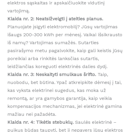
elektros sąskaitas ir apskaičiuokite vidutinį
vartojimą.
Klaida nr. 2: Neatsižvelgti į ateities planus.
Planuojate įsigyti elektromobilį? Jūsų vartojimas
išaugs 200-300 kWh per mėnesį. Vaikai išsikrausto
iš namų? Vartojimas sumažės. Sutarties
pasirašymo metu pagalvokite, kaip gali keistis jūsų
poreikiai arba rinkitės lanksčias sutartis,
leidžiančias koreguoti elektrinės dalies dydį.
Klaida nr. 3: Neskaityti smulkaus šrifto.
Taip,
nuobodu, bet būtina. Ypač atkreipkite dėmesį į tai,
kas vyksta elektrinei sugedus, kas moka už
remontą, ar yra gamybos garantija, kaip veikia
kompensacijos mechanizmas, jei elektrinė gamina
mažiau nei pažadėta.
Klaida nr. 4: Tikėtis stebuklų.
Saulės elektrinė –
puikus būdas taupyti, bet ji nepavers jūsų elektros