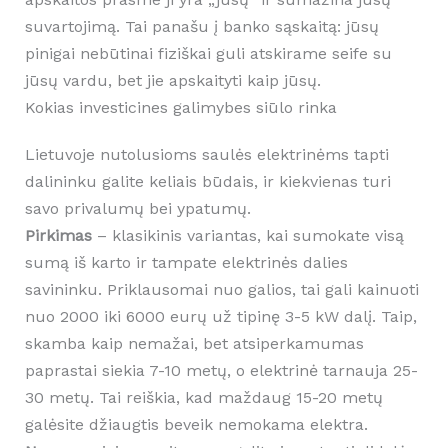
suvartojimą. Tai panašu į banko sąskaitą: jūsų
pinigai nebūtinai fiziškai guli atskirame seife su
jūsų vardu, bet jie apskaityti kaip jūsų.
Kokias investicines galimybes siūlo rinka
Lietuvoje nutolusioms saulės elektrinėms tapti
dalininku galite keliais būdais, ir kiekvienas turi
savo privalumų bei ypatumų.
Pirkimas
– klasikinis variantas, kai sumokate visą
sumą iš karto ir tampate elektrinės dalies
savininku. Priklausomai nuo galios, tai gali kainuoti
nuo 2000 iki 6000 eurų už tipinę 3-5 kW dalį. Taip,
skamba kaip nemažai, bet atsiperkamumas
paprastai siekia 7-10 metų, o elektrinė tarnauja 25-
30 metų. Tai reiškia, kad maždaug 15-20 metų
galėsite džiaugtis beveik nemokama elektra.