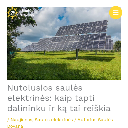
Pereiti
prie
turinio
Nutolusios saulės
elektrinės: kaip tapti
dalininku ir ką tai reiškia
/
Naujienos
,
Saulės elektrinės
/ Autorius
Saulės
Dovana