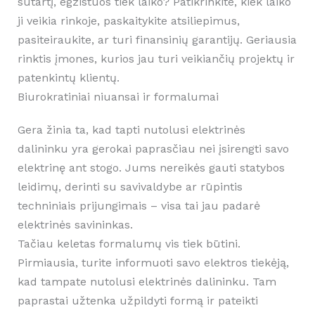
sutartį, egzistuos tiek laiko? Patikrinkite, kiek laiko
ji veikia rinkoje, paskaitykite atsiliepimus,
pasiteiraukite, ar turi finansinių garantijų. Geriausia
rinktis įmones, kurios jau turi veikiančių projektų ir
patenkintų klientų.
Biurokratiniai niuansai ir formalumai
Gera žinia ta, kad tapti nutolusi elektrinės
dalininku yra gerokai paprasčiau nei įsirengti savo
elektrinę ant stogo. Jums nereikės gauti statybos
leidimų, derinti su savivaldybe ar rūpintis
techniniais prijungimais – visa tai jau padarė
elektrinės savininkas.
Tačiau keletas formalumų vis tiek būtini.
Pirmiausia, turite informuoti savo elektros tiekėją,
kad tampate nutolusi elektrinės dalininku. Tam
paprastai užtenka užpildyti formą ir pateikti