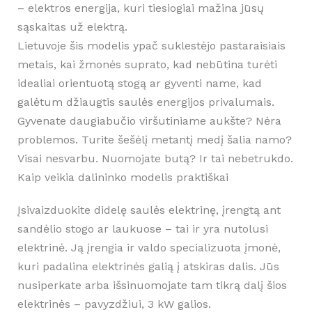
– elektros energija, kuri tiesiogiai mažina jūsų
sąskaitas už elektrą.
Lietuvoje šis modelis ypač suklestėjo pastaraisiais
metais, kai žmonės suprato, kad nebūtina turėti
idealiai orientuotą stogą ar gyventi name, kad
galėtum džiaugtis saulės energijos privalumais.
Gyvenate daugiabučio viršutiniame aukšte? Nėra
problemos. Turite šešėlį metantį medį šalia namo?
Visai nesvarbu. Nuomojate butą? Ir tai nebetrukdo.
Kaip veikia dalininko modelis praktiškai
Įsivaizduokite didelę saulės elektrinę, įrengtą ant
sandėlio stogo ar laukuose – tai ir yra nutolusi
elektrinė. Ją įrengia ir valdo specializuota įmonė,
kuri padalina elektrinės galią į atskiras dalis. Jūs
nusiperkate arba išsinuomojate tam tikrą dalį šios
elektrinės – pavyzdžiui, 3 kW galios.