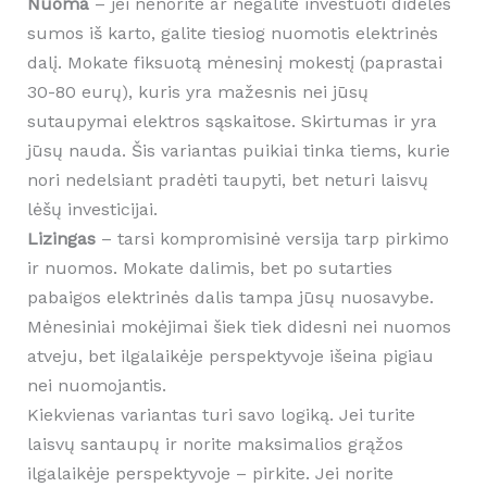
Nuoma
– jei nenorite ar negalite investuoti didelės
sumos iš karto, galite tiesiog nuomotis elektrinės
dalį. Mokate fiksuotą mėnesinį mokestį (paprastai
30-80 eurų), kuris yra mažesnis nei jūsų
sutaupymai elektros sąskaitose. Skirtumas ir yra
jūsų nauda. Šis variantas puikiai tinka tiems, kurie
nori nedelsiant pradėti taupyti, bet neturi laisvų
lėšų investicijai.
Lizingas
– tarsi kompromisinė versija tarp pirkimo
ir nuomos. Mokate dalimis, bet po sutarties
pabaigos elektrinės dalis tampa jūsų nuosavybe.
Mėnesiniai mokėjimai šiek tiek didesni nei nuomos
atveju, bet ilgalaikėje perspektyvoje išeina pigiau
nei nuomojantis.
Kiekvienas variantas turi savo logiką. Jei turite
laisvų santaupų ir norite maksimalios grąžos
ilgalaikėje perspektyvoje – pirkite. Jei norite