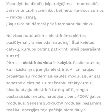
išbandyti be didelių įsipareigojimų – nuomokitės.
Jei norite tapti savininku, bet neturite visos sumos
– rinktis lizingą.
Į ką atkreipti dėmesį prieš tampant dalininku
Ne visos nutolusioms elektrinėms skirtos
pasiūlymai yra vienodai naudingi. Štai keletas
dalykų, kuriuos būtina patikrinti prieš pasirašant
sutartį.
Pirma –
elektrinės vieta ir kokybė
. Pasiteiraukite,
kur fiziškai yra įrengta elektrinė. Ar tai naujas
projektas su moderniais saulės moduliais, ar gal
senesnė elektrinė su mažesniu efektyvumu?
Idealiu atveju elektrinė turėtų būti įrengta
pastaraisiais metais, naudojant bent 400W galios
modulius. Senesni 250-300W moduliai pagamins
mažiau energijos toje pačioje ploto dalyje.