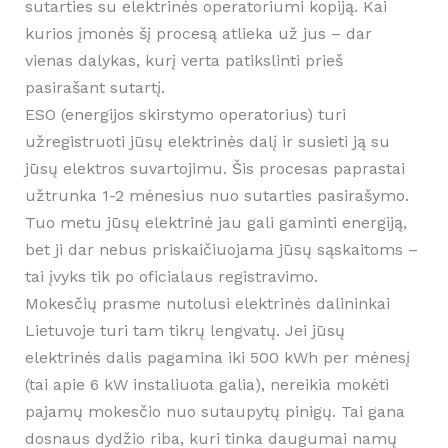
sutarties su elektrinės operatoriumi kopiją. Kai
kurios įmonės šį procesą atlieka už jus – dar
vienas dalykas, kurį verta patikslinti prieš
pasirašant sutartį.
ESO (energijos skirstymo operatorius) turi
užregistruoti jūsų elektrinės dalį ir susieti ją su
jūsų elektros suvartojimu. Šis procesas paprastai
užtrunka 1-2 mėnesius nuo sutarties pasirašymo.
Tuo metu jūsų elektrinė jau gali gaminti energiją,
bet ji dar nebus priskaičiuojama jūsų sąskaitoms –
tai įvyks tik po oficialaus registravimo.
Mokesčių prasme nutolusi elektrinės dalininkai
Lietuvoje turi tam tikrų lengvatų. Jei jūsų
elektrinės dalis pagamina iki 500 kWh per mėnesį
(tai apie 6 kW instaliuota galia), nereikia mokėti
pajamų mokesčio nuo sutaupytų pinigų. Tai gana
dosnaus dydžio riba, kuri tinka daugumai namų