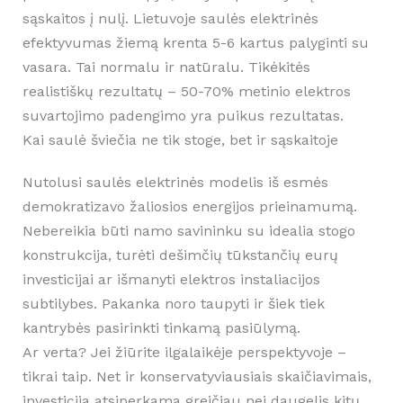
sąskaitos į nulį. Lietuvoje saulės elektrinės
efektyvumas žiemą krenta 5-6 kartus palyginti su
vasara. Tai normalu ir natūralu. Tikėkitės
realistiškų rezultatų – 50-70% metinio elektros
suvartojimo padengimo yra puikus rezultatas.
Kai saulė šviečia ne tik stoge, bet ir sąskaitoje
Nutolusi saulės elektrinės modelis iš esmės
demokratizavo žaliosios energijos prieinamumą.
Nebereikia būti namo savininku su idealia stogo
konstrukcija, turėti dešimčių tūkstančių eurų
investicijai ar išmanyti elektros instaliacijos
subtilybes. Pakanka noro taupyti ir šiek tiek
kantrybės pasirinkti tinkamą pasiūlymą.
Ar verta? Jei žiūrite ilgalaikėje perspektyvoje –
tikrai taip. Net ir konservatyviausiais skaičiavimais,
investicija atsiperkama greičiau nei daugelis kitų