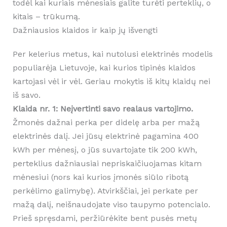
todėl kai kuriais mėnesiais galite turėti perteklių, o
kitais – trūkumą.
Dažniausios klaidos ir kaip jų išvengti
Per kelerius metus, kai nutolusi elektrinės modelis
populiarėja Lietuvoje, kai kurios tipinės klaidos
kartojasi vėl ir vėl. Geriau mokytis iš kitų klaidų nei
iš savo.
Klaida nr. 1: Neįvertinti savo realaus vartojimo.
Žmonės dažnai perka per didelę arba per mažą
elektrinės dalį. Jei jūsų elektrinė pagamina 400
kWh per mėnesį, o jūs suvartojate tik 200 kWh,
perteklius dažniausiai nepriskaičiuojamas kitam
mėnesiui (nors kai kurios įmonės siūlo ribotą
perkėlimo galimybę). Atvirkščiai, jei perkate per
mažą dalį, neišnaudojate viso taupymo potencialo.
Prieš spręsdami, peržiūrėkite bent pusės metų