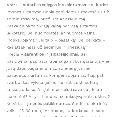
Antra –
sutarties sąlygos ir skaidrumas
. Kai kurios
įmonės sutartyse slepia papildomus mokesčius už
administravimą, priežiūrą ar draudimą.
Paskaičiuokite tikrąją kainą per visą sutarties
laikotarpį. Jei nuomojatės, ar nuomos kaina
indeksuojama? Jei taip – pagal ką? Jei perkate –
kas atsakingas už gedimus ir priežiūrą?
Trečia –
garantijos ir įsipareigojimai
. Geri
pasiūlymai paprastai apima gamybos garantiją – jei
jūsų dalis pagamina mažiau energijos nei
pažadėta, skirtumas kompensuojamas. Taip pat
svarbu, kas vyksta, jei norite nutraukti sutartį
anksčiau laiko. Ar galite perleisti savo dalį kitam
asmeniui? Ar yra baudos už ankstyvą nutraukimą?
Ketvirta –
įmonės patikimumas
. Saulės elektrinės
veikia 25-30 metų. Ar įmonė, su kuria pasirašote