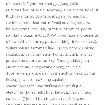
Kai elektrinė gamina energiją, jūsų dalis
automatiškai priskaičiuojama jūsų elektros tiekėjui.
Praktiškai tai atrodo taip: jūsų namų elektros
skaitiklis rodo, kad per mėnesį suvartojote 300
kWh elektros, bet jūsų nutolusi elektrinė per tą
patį laiką pagamino 250 kWh. Vadinasi, mokėsite tik
už 50 kWh skirtumą, plius nedidelį tinklo mokestį.
Viskas vyksta automatiškai – jums nereikia nieko
skaičiuoti, perjunginėti ar kontroliuoti. Energijos
perdavimo operatorius ESO fiksuoja, kiek jūsų
elektrinės dalis pagamino energijos, ir šie
duomenys perduodami jūsų elektros tiekėjui. Jūs
tiesiog gaunate mažesnę sąskaitą.
Svarbu suprasti, kad fiziškai elektra iš jūsų
elektrinės dalies nebūtinai keliauja tiesiai į jūsų
namus – ji įeina į bendrą elektros tinklą. Bet
apskaitos prasme ji yra „jūsų” ir sumažina jūsų