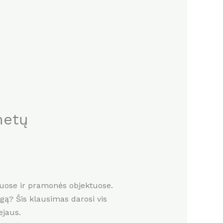
metų
ukuose ir pramonės objektuose.
igą? Šis klausimas darosi vis
ejaus.