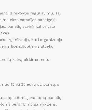
nt) direktyvos reguliavimu. Tai
rbimą eksploatacijos pabaigoje.
jas, panelių savininkai privalo
iekas.
ės organizacija, kuri organizuoja
itiems licencijuotiems atliekų
panelių kainą pirkimo metu.
nuo 15 iki 25 eurų už panelį, o
ps apie 8 milijonai tonų panelių
lizuotoms perdirbimo gamykloms.