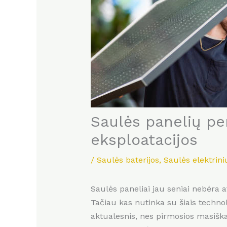
Saulės panelių pe
eksploatacijos
/
Saulės baterijos
,
Saulės elektrini
Saulės paneliai jau seniai nebėra a
Tačiau kas nutinka su šiais technol
aktualesnis, nes pirmosios masiškai