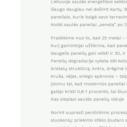
Lietuvoje saulės energetikos sekto
išaugo daugiau nei dešimt kartų. Be
paneliais, kurie baigė savo tarnavi
Kodėl saulės paneliai „sensta” po 
Pradėkime nuo to, kad 25 metai – tai
kurį gamintojai užtikrina, kad pa
daugelis panelių gali veikti ir 30,
Panelių degradacija vyksta dėl keli
kristalų struktūrą. Antra, drėgmė i
kruša, vėjas, sniego apkrovos – tai
Įdomu tai, kad modernūs paneliai 
galėjo kristi 0,8-1 procento, tai ši
Kas slepiasi saulės panelių viduje
Norint suprasti perdirbimo procesą, r
sluoksnių: priekinio stiklo (sudaro 