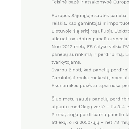
Teisinė bazė ir atsakomybė Europoj
Europos Sąjungoje saulės paneliai
reiškia, kad gamintojai ir importuo
Lietuvoje šią sritį reguliuoja Elekt
atiduoti naudotus panelius special
Nuo 2012 metų ES šalyse veikia PV 
panelių surinkimą ir perdirbimą. Lie
tvarkytojams.
Svarbu žinoti, kad panelių perdirbi
Gamintojai moka mokestį į special
Ekonomikos pusė: ar apsimoka per
Šiuo metu saulės panelių perdirbim
atgautų medžiagų vertė – tik 3-4 eu
Pirma, auga perdirbamų panelių ki
atliekų, o iki 2050-ųjų – net 78 mil