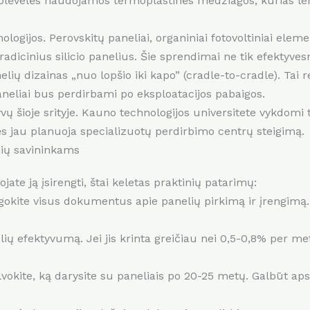
 plėvelės naudojamos termoplastinės medžiagos, kurias len
ologijos. Perovskitų paneliai, organiniai fotovoltiniai elem
 tradicinius silicio panelius. Šie sprendimai ne tik efektyves
lių dizainas „nuo lopšio iki kapo” (cradle-to-cradle). Tai 
paneliai bus perdirbami po eksploatacijos pabaigos.
yvų šioje srityje. Kauno technologijos universitete vykdomi 
s jau planuoja specializuotų perdirbimo centrų steigimą.
nių savininkams
jate ją įsirengti, štai keletas praktinių patarimų:
okite visus dokumentus apie panelių pirkimą ir įrengimą.
ių efektyvumą. Jei jis krinta greičiau nei 0,5-0,8% per metu
okite, ką darysite su paneliais po 20-25 metų. Galbūt aps