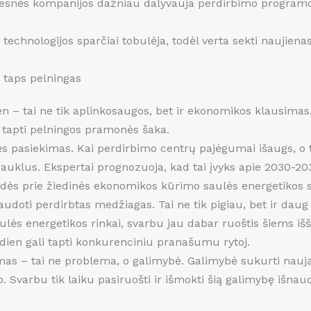
snės kompanijos dažniau dalyvauja perdirbimo programose
technologijos sparčiai tobulėja, todėl verta sekti naujiena
s taps pelningas
n – tai ne tik aplinkosaugos, bet ir ekonomikos klausimas
ali tapti pelningos pramonės šaka.
s pasiekimas. Kai perdirbimo centrų pajėgumai išaugs, o t
auklus. Ekspertai prognozuoja, kad tai įvyks apie 2030-2
idės prie žiedinės ekonomikos kūrimo saulės energetikos se
audoti perdirbtas medžiagas. Tai ne tik pigiau, bet ir daug
aulės energetikos rinkai, svarbu jau dabar ruoštis šiems iš
ndien gali tapti konkurenciniu pranašumu rytoj.
imas – tai ne problema, o galimybė. Galimybė sukurti nauj
mo. Svarbu tik laiku pasiruošti ir išmokti šią galimybę išnaud