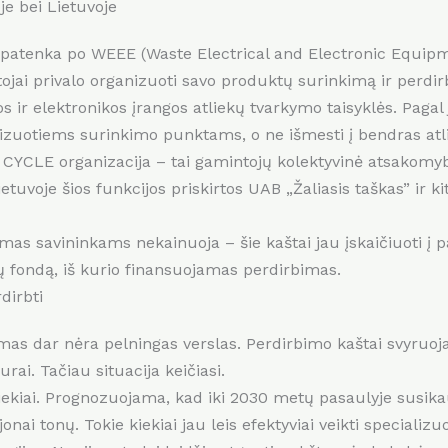
e bei Lietuvoje
 patenka po WEEE (Waste Electrical and Electronic Equipme
tojai privalo organizuoti savo produktų surinkimą ir perdi
ros ir elektronikos įrangos atliekų tvarkymo taisyklės. Pagal 
izuotiems surinkimo punktams, o ne išmesti į bendras atl
CYCLE organizacija – tai gamintojų kolektyvinė atsakomyb
tuvoje šios funkcijos priskirtos UAB „Žaliasis taškas” ir k
mas savininkams nekainuoja – šie kaštai jau įskaičiuoti į 
ų fondą, iš kurio finansuojamas perdirbimas.
dirbti
as dar nėra pelningas verslas. Perdirbimo kaštai svyruoja 
rai. Tačiau situacija keičiasi.
ekiai. Prognozuojama, kad iki 2030 metų pasaulyje susikau
ijonai tonų. Tokie kiekiai jau leis efektyviai veikti specia