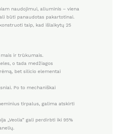
tiniam naudojimui, aliuminis – viena
ali būti panaudotas pakartotinai.
nstruoti taip, kad išlaikytų 25
umais ir trūkumais.
eles, o tada medžiagos
rėmą, bet silicio elementai
ksniai. Po to mechaniškai
minius tirpalus, galima atskirti
 „Veolia” gali perdirbti iki 95%
anelių.