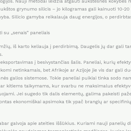
ogijos. Nauji metodai leidžia atgauti aukštesnės kokybės 
kštos grynumo silicis – jo kilogramas gali kainuoti 10-20
vyba. Silicio gamyba reikalauja daug energijos, o perdirbtas
ti su „senais” paneliais
mžių, iš karto keliauja į perdirbimą. Daugelis jų dar gali t
s.
 eksportavimas į besivystančias šalis. Paneliai, kurių efe
ikomi netinkamais, bet Afrikoje ar Azijoje jie vis dar gali 
ės galios sistemose. Tokie paneliai puikiai tinka sodo na
 ar kitiems taikymams, kur svarbu ne maksimalus efekty
uojami. Jei sugedo tik dalis elementų, galima pakeisti paž
ontas ekonomiškai apsimoka tik ypač brangių ar specifinių
ar galvoja apie ateities iššūkius. Kuriami nauji panelių di