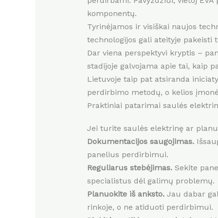
perdirbami. Pavyzdžiui, vietoj EVA
komponentų.
Tyrinėjamos ir visiškai naujos techn
technologijos gali ateityje pakeisti
Dar viena perspektyvi kryptis – pane
stadijoje galvojama apie tai, kaip 
Lietuvoje taip pat atsiranda iniciat
perdirbimo metodų, o kelios įmonė
Praktiniai patarimai saulės elektri
Jei turite saulės elektrinę ar planuo
Dokumentacijos saugojimas.
Išsaug
panelius perdirbimui.
Reguliarus stebėjimas.
Sekite panel
specialistus dėl galimų problemų.
Planuokite iš anksto.
Jau dabar galv
rinkoje, o ne atiduoti perdirbimui.