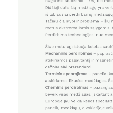
nugarinio sluoksnio – 7%) bei metal
Didžioji dalis šių medžiagų yra vert
iš labiausiai perdirbamų medžiagų p
Tačiau čia slypi ir problema – šių
metus ekstremaliomis sąlygomis, to
Perdirbimo technologijos: nuo mec
Šiuo metu egzistuoja keletas saulė
Mechaninis perdirbimas
– paprasči
atskiriamos pagal tankį ir magnetin
dažniausiai prarandami.
Terminis apdorojimas
– paneliai ka
atskiriamos likusios medžiagos. Ši
Cheminis perdirbimas
– pažangiaus
beveik visas medžiagas, įskaitant 
Europoje jau veikia kelios speciali
panelių medžiagų, o Vokietijoje vei