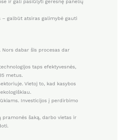
 ir gali pasiūlyti geresnę panelių
s – galbūt atsiras galimybė gauti
. Nors dabar šis procesas dar
echnologijos taps efektyvesnės,
035 metus.
ktoriuje. Vietoj to, kad kasybos
 ekologiškiau.
šūkiams. Investicijos į perdirbimo
ą pramonės šaką, darbo vietas ir
oti.