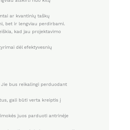
gviau atskirti nuo kitų
entai ar kvantinių taškų
ni, bet ir lengviau perdirbami.
reiškia, kad jau projektavimo
tyrimai dėl efektyvesnių
 Jie bus reikalingi perduodant
s, gali būti verta kreiptis į
imokės juos parduoti antrinėje