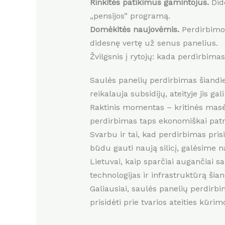
Rinkitės patikimus gamintojus.
Dide
„pensijos” programą.
Domėkitės naujovėmis.
Perdirbimo 
didesnę vertę už senus panelius.
Žvilgsnis į rytojų: kada perdirbima
Saulės panelių perdirbimas šiandie
reikalauja subsidijų, ateityje jis g
Raktinis momentas – kritinės masė
perdirbimas taps ekonomiškai patr
Svarbu ir tai, kad perdirbimas pris
būdu gauti naują silicį, galėsime n
Lietuvai, kaip sparčiai augančiai s
technologijas ir infrastruktūrą šia
Galiausiai, saulės panelių perdirb
prisidėti prie tvarios ateities kūri