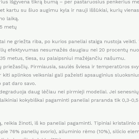
rius išgyvena tikrą bumą – per pastaruosius penkerius met
t kartu su šiuo augimu kyla ir nauji iššūkiai, kurių vienas
mo laiką.
25 metų
 ne griežta riba, po kurios paneliai staiga nustoja veikti. 
nelių efektyvumas nesumažės daugiau nei 20 procentų nuo 
 ir 35 metus, tiesa, su palaipsniui mažėjančiu našumu.
ų priežasčių. Pirmiausia, saulės šviesa ir temperatūros svyr
r kiti aplinkos veiksniai gali pažeisti apsauginius sluoksni
p pat daro savo.
degraduoja daug lėčiau nei pirmieji modeliai. Jei senesn
uolaikiniai kokybiškai pagaminti paneliai praranda tik 0,3-0
eikia žinoti, iš ko paneliai pagaminti. Tipiniai kristalinio s
apie 76% panelių svorio), aliuminio rėmo (10%), silicio elem