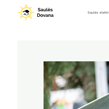
Pereiti
prie
Saulės elektr
turinio