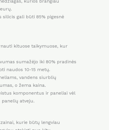
medžiagas, kurios brangiau
 eurų.
 silicis gali būti 85% pigesnė
arnauti kituose taikymuose, kur
ktyvumas sumažėjo iki 80% pradinės
duoti naudos 10-15 metų.
meliams, vandens siurblių
vumas, o žema kaina.
eistus komponentus ir paneliai vėl
 panelių atveju.
zainai, kurie būtų lengviau