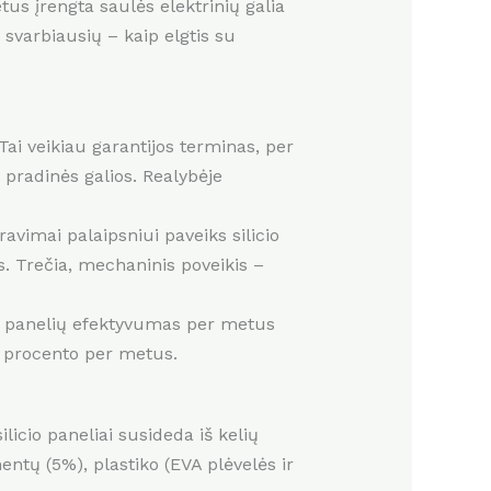
us įrengta saulės elektrinių galia
 svarbiausių – kaip elgtis su
Tai veikiau garantijos terminas, per
pradinės galios. Realybėje
avimai palaipsniui paveiks silicio
us. Trečia, mechaninis poveikis –
ių panelių efektyvumas per metus
,5 procento per metus.
ilicio paneliai susideda iš kelių
entų (5%), plastiko (EVA plėvelės ir