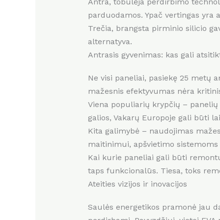
Antra, tobulėja perdirbimo technol
parduodamos. Ypač vertingas yra au
Trečia, brangsta pirminio silicio ga
alternatyva.
Antrasis gyvenimas: kas gali atsitik
Ne visi paneliai, pasiekę 25 metų a
mažesnis efektyvumas nėra kritini
Viena populiarių krypčių – panelių
galios, Vakarų Europoje gali būti la
Kita galimybė – naudojimas mažesn
maitinimui, apšvietimo sistemoms
Kai kurie paneliai gali būti remont
taps funkcionalūs. Tiesa, toks rem
Ateities vizijos ir inovacijos
Saulės energetikos pramonė jau dab