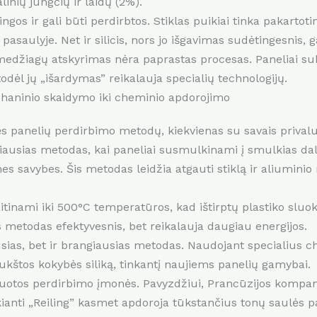
inių jungčių ir laidų (2%).
ingos ir gali būti perdirbtos. Stiklas puikiai tinka pakarto
asaulyje. Net ir silicis, nors jo išgavimas sudėtingesnis, g
 medžiagų atskyrimas nėra paprastas procesas. Paneliai suko
dėl jų „išardymas” reikalauja specialių technologijų.
haninio skaidymo iki cheminio apdorojimo
s panelių perdirbimo metodų, kiekvienas su savais prival
ausias metodas, kai paneliai susmulkinami į smulkias dal
es savybes. Šis metodas leidžia atgauti stiklą ir aliuminio 
itinami iki 500°C temperatūros, kad ištirptų plastiko sluo
s metodas efektyvesnis, bet reikalauja daugiau energijos.
ias, bet ir brangiausias metodas. Naudojant specialius che
aukštos kokybės siliką, tinkantį naujiems panelių gamybai.
zuotos perdirbimo įmonės. Pavyzdžiui, Prancūzijos kompanija
kianti „Reiling” kasmet apdoroja tūkstančius tonų saulės p