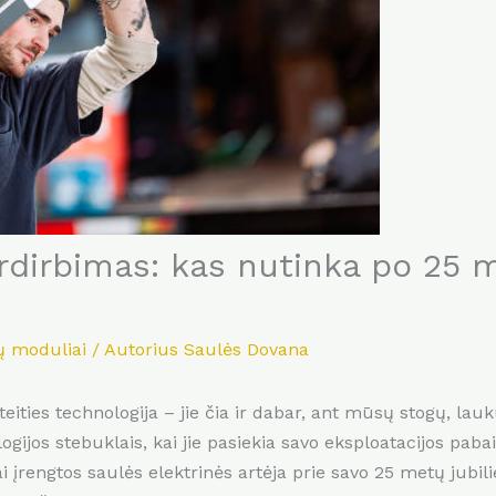
rdirbimas: kas nutinka po 25 
ų moduliai
/ Autorius
Saulės Dovana
teities technologija – jie čia ir dabar, ant mūsų stogų, la
ogijos stebuklais, kai jie pasiekia savo eksploatacijos paba
 įrengtos saulės elektrinės artėja prie savo 25 metų jubili